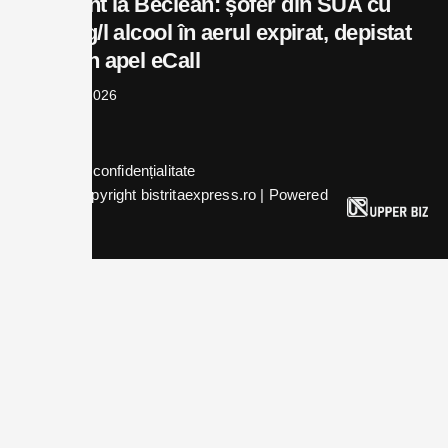
Accident la Beclean: șofer din SUA cu
0,74 mg/l alcool în aerul expirat, depistat
după un apel eCall
august 6, 2026
Politica de confidențialitate
© 2024 Copyright bistritaexpress.ro | Powered
by