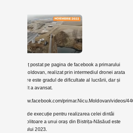
Un filmuleț postat pe pagina de facebook a primarului
Nicolae Moldovan, realizat prin intermediul dronei arata
cât de mare este gradul de dificultate al lucrării, dar și
cât de mult a avansat.
https://www.facebook.com/primar.Nicu.Moldovan/videos/
Termenul de execuție pentru realizarea celei dintâi
șosele ocolitoare a unui oraș din Bistrița-Năsăud este
finalul anului 2023.