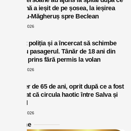
o mașină a ieșit de pe șosea, la ieșirea
din Șieu-Măgheruș spre Beclean
august 6, 2026
A văzut poliția și a încercat să schimbe
locul cu pasagerul. Tânăr de 18 ani din
Rodna, prins fără permis la volan
august 6, 2026
Un șofer de 65 de ani, oprit după ce a fost
reclamat că circula haotic între Salva și
Năsăud
august 6, 2026
Reclame