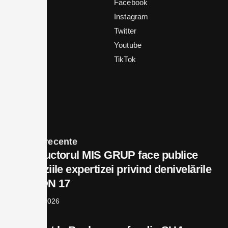
Știrea zilei
Instagram
Politică
Twitter
Local
Youtube
In vizor
TikTok
Business
Bex TV
Opinii
Contact
Postări recente
Constructorul MIS GRUP face publice
concluziile expertizei privind denivelările
de pe DN 17
august 6, 2026