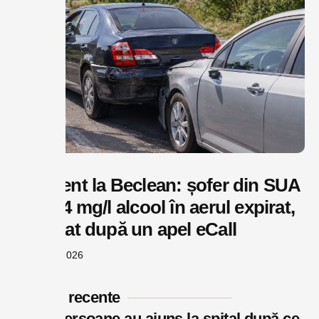
Accident la Beclean: șofer din SUA
cu 0,74 mg/l alcool în aerul expirat,
depistat după un apel eCall
august 6, 2026
Postări recente
Două persoane au ajuns la spital după ce