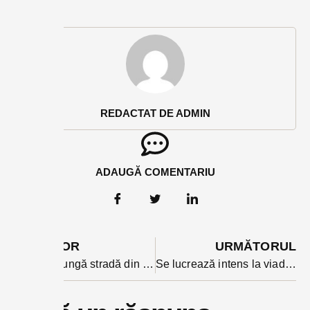
REDACTAT DE ADMIN
ADAUGĂ COMENTARIU
ANTERIOR
URMĂTORUL
Cea mai lungă stradă din Bistrița are primul strat de asfalt. Cum arată acum Tărpiului?
Se lucrează intens la viaductul ocolitoarei din Beclean. Va avea peste 500 de metri și 56 de grinzi (VIDEO)