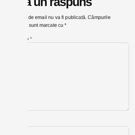
Lasă un răspuns
Adresa ta de email nu va fi publicată.
Câmpurile
obligatorii sunt marcate cu
*
Comentariu
*
Nume
*