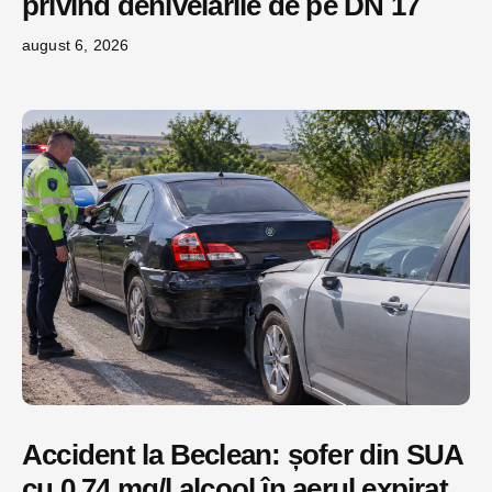
privind denivelările de pe DN 17
august 6, 2026
Accident la Beclean: șofer din SUA
cu 0,74 mg/l alcool în aerul expirat,