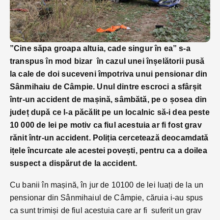
”Cine săpa groapa altuia, cade singur în ea” s-a
transpus în mod bizar în cazul unei înșelătorii pusă
la cale de doi suceveni împotriva unui pensionar din
Sânmihaiu de Câmpie. Unul dintre escroci a sfârșit
într-un accident de mașină, sâmbătă, pe o șosea
din
județ după ce l-a păcălit pe un localnic să-i dea peste
10 000 de lei pe motiv ca fiul acestuia ar fi fost grav
rănit într-un accident. Poliția cercetează deocamdată
ițele încurcate ale acestei povești, pentru ca a doilea
suspect a dispărut de la accident.
Cu banii în mașină, în jur de 10100 de lei luați de la un
pensionar din Sânmihaiul de Câmpie, căruia i-au spus
ca sunt trimiși de fiul acestuia care ar fi suferit un grav