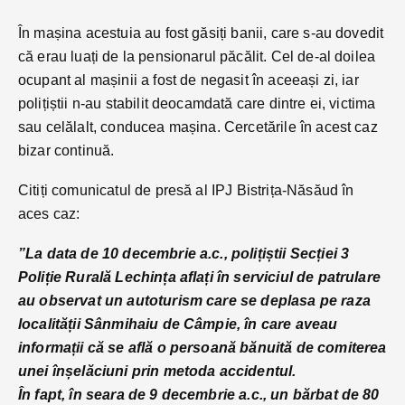
În mașina acestuia au fost găsiți banii, care s-au dovedit
că erau luați de la pensionarul păcălit. Cel de-al doilea
ocupant al mașinii a fost de negasit în aceeași zi, iar
polițiștii n-au stabilit deocamdată care dintre ei, victima
sau celălalt, conducea mașina. Cercetările în acest caz
bizar continuă.
Citiți comunicatul de presă al IPJ Bistrița-Năsăud în
aces caz:
”La data de 10 decembrie a.c., polițiștii Secției 3
Poliție Rurală Lechința aflați în serviciul de patrulare
au observat un autoturism care se deplasa pe raza
localității Sânmihaiu de Câmpie, în care aveau
informații că se află o persoană bănuită de comiterea
unei înșelăciuni prin metoda accidentul.
În fapt, în seara de 9 decembrie a.c., un bărbat de 80