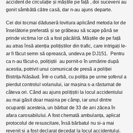
accident de circulație și măștile pe față , doi suceveni au
gonit sâmbătă către casă, dar n-au ajuns departe.
Cei doi tocmai dăduseră lovitura aplicând metoda lor de
înselătorie preferată și se grăbeau să scape până se
prinde victima lor că a fost păcălită. Măștile de pe față
au atras însă atenția polițiștilor din trafic, care intrigați le-
ar fi făcut semn să oprească, undeva pe DJ151. Pentru
ca n-au făcut-o, polițiștii au pornit-o în urmărire după
acestia, potrivit unui comunicat de presă a poliției
Bistrița-Năsăud. Într-o curbă, cu poliția pe urme șoferul a
pierdut controlul volanului, iar mașina s-a răsturnat de
câteva ori. Când au ajuns polițiștii la locul accidentului
au mai găsit doar mașina pe câmp, iar unul dintre
ocupanții acesteia, un bărbat de 33 de ani zăcea în
afara carosabilului. A fost chemată ambulanța, aplicat
protocolul de resuscitare, însă bărbatul nu si-a mai
revenit si a fost declarat decedat la locul accidentului.