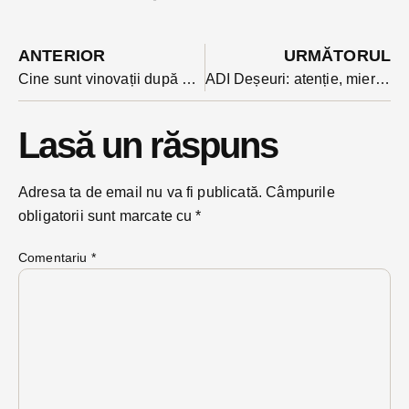
ANTERIOR
URMĂTORUL
Cine sunt vinovații după eșecul Schengen și ce ar trebui făcut, potrivit primului sondaj realizat
ADI Deșeuri: atenție, miercuri Supercom colectează în Bistrița deșeurile de sticlă
Lasă un răspuns
Adresa ta de email nu va fi publicată.
Câmpurile
obligatorii sunt marcate cu
*
Comentariu
*