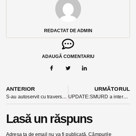
REDACTAT DE ADMIN
ADAUGĂ COMENTARIU
ANTERIOR
URMĂTORUL
S-au autoservit cu traversele de cale ferată dezafectate ca la market. Au șterpelit și căruciorul
UPDATE:SMURD a intervenit cu o șenilată într-o zonă greu accesibilă din Dumitra după ce o adolescentă a fost prinsă sub o căruță
Lasă un răspuns
Adresa ta de email nu va fi publicată.
Câmpurile