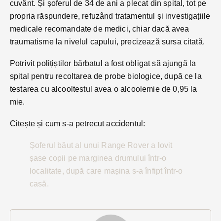
cuvânt. Și șoferul de 34 de ani a plecat din spital, tot pe
propria răspundere, refuzând tratamentul și investigațiile
medicale recomandate de medici, chiar dacă avea
traumatisme la nivelul capului, precizează sursa citată.
Potrivit polițiștilor bărbatul a fost obligat să ajungă la
spital pentru recoltarea de probe biologice, după ce la
testarea cu alcooltestul avea o alcoolemie de 0,95 la
mie.
Citește și cum s-a petrecut accidentul:
Șoferul băut al unui Range Rover a lovit
șase copii pe marginea drumului într-o
localitate, după care mașina s-a înfipt într-o
casă.