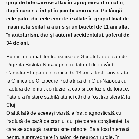
grup de fete care se aflau în apropierea drumului,
după care s-a înfipt în pereții unei case. Pe lângă
cele patru din cele cinci fete aflate în grupul lovit de
mașină, la spital a ajuns și un băiețel de 11 ani aflat
în autoturism, dar și autorul accidentului, șoferul de
34 de ani.
Potrivit informațiilor transmise de Spitalul Județean de
Urgență Bistrița-Năsău prin purtătorul de cuvânt
Camelia Strugariu, o copilă de 13 ani a fost transferată
la Clinica de Ortopedie Pediatrică din Cluj-Napoca cu
fractură de femur, contuzie la cap și contuzie de torace.
Fata era în stare stabilă atunci când a fost transferată la
Cluj.
O altă fată de aceeași vârstă a fost diagnosticată cu
fractură de bază de craniu, cu pierderea conștienței, la
care se adaugă traumatisme minore. Ea a fost internată
pentru supraveghere în salon de neurochirurgie, în