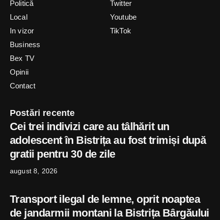
Politică
Twitter
Local
Youtube
In vizor
TikTok
Business
Bex TV
Opinii
Contact
Postări recente
Cei trei indivizi care au tâlhărit un
adolescent în Bistrița au fost trimiși după
gratii pentru 30 de zile
august 8, 2026
Transport ilegal de lemne, oprit noaptea
de jandarmii montani la Bistrița Bârgăului