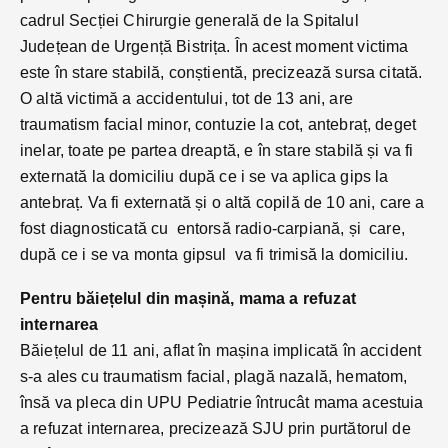
cadrul Secției Chirurgie generală de la Spitalul
Județean de Urgență Bistrița. În acest moment victima
este în stare stabilă, conștientă, precizează sursa citată.
O altă victimă a accidentului, tot de 13 ani, are
traumatism facial minor, contuzie la cot, antebraț, deget
inelar, toate pe partea dreaptă, e în stare stabilă și va fi
externată la domiciliu după ce i se va aplica gips la
antebraț. Va fi externată și o altă copilă de 10 ani, care a
fost diagnosticată cu entorsă radio-carpiană, și care,
după ce i se va monta gipsul va fi trimisă la domiciliu.
Pentru băiețelul din mașină, mama a refuzat
internarea
Băiețelul de 11 ani, aflat în mașina implicată în accident
s-a ales cu traumatism facial, plagă nazală, hematom,
însă va pleca din UPU Pediatrie întrucât mama acestuia
a refuzat internarea, precizează SJU prin purtătorul de