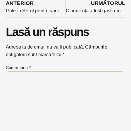
ANTERIOR
URMĂTORUL
Gafe în SF-ul pentru sania de vară de pe Pârtia Cocoș: în loc de Bistrița în document apare în unele locuri Sibiul. Un consilier USR a depistat confuziile
O bunicuță a fost găsită moartă în casa cuprinsă de un incendiu în Archiud
Lasă un răspuns
Adresa ta de email nu va fi publicată.
Câmpurile
obligatorii sunt marcate cu
*
Comentariu
*