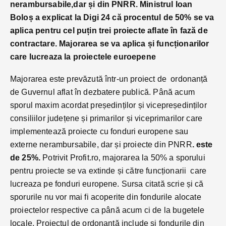
nerambursabile,dar și din PNRR. Ministrul Ioan
Boloș a explicat la Digi 24 că procentul de 50% se va
aplica pentru cel puțin trei proiecte aflate în fază de
contractare. Majorarea se va aplica și funcționarilor
care lucreaza la proiectele euroepene
Majorarea este prevăzută într-un proiect de ordonanță
de Guvernul aflat în dezbatere publică. Până acum
sporul maxim acordat președinților și vicepreședinților
consiliilor județene și primarilor și viceprimarilor care
implementează proiecte cu fonduri europene sau
externe nerambursabile, dar și proiecte din PNRR
. este
de 25%.
Potrivit Profit.ro, majorarea la 50% a sporului
pentru proiecte se va extinde și către funcționarii care
lucreaza pe fonduri europene. Sursa citată scrie și că
sporurile nu vor mai fi acoperite din fondurile alocate
proiectelor respective ca până acum ci de la bugetele
locale. Proiectul de ordonanță include și fondurile din