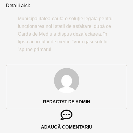
Detalii aici:
Municipalitatea caută o soluție legală pentru
funcționarea noii stații de asfaltare, după ce
Garda de Mediu a dispus dezafectarea, în
lipsa acordului de mediu ”Vom găsi soluții
”spune primarul
REDACTAT DE ADMIN
ADAUGĂ COMENTARIU