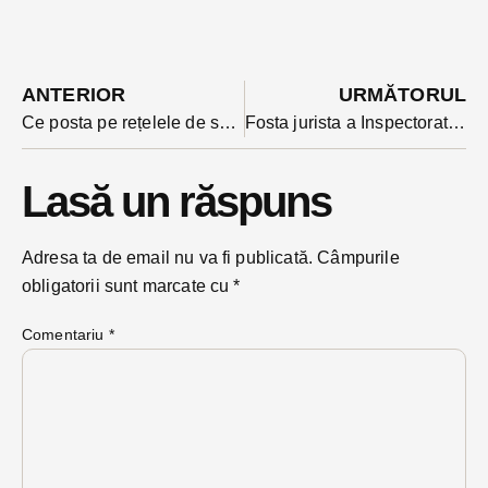
ANTERIOR
URMĂTORUL
Ce posta pe rețelele de socializare bărbatul care și-a înjunghiat soția în stradă? Erau în divorț, primul termen urma sa fie după Paști
Fosta jurista a Inspectoratului Școlar BN, Mihaela Olinca a murit în aceasta dimineață. Ar fi făcut infarct.
Lasă un răspuns
Adresa ta de email nu va fi publicată.
Câmpurile
obligatorii sunt marcate cu
*
Comentariu
*