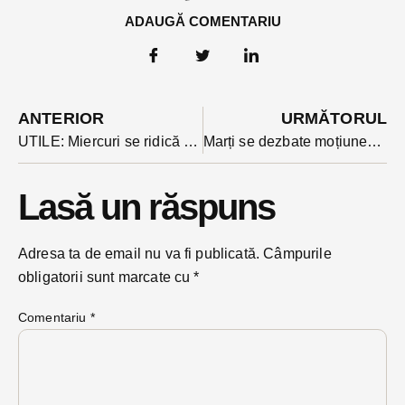
ADAUGĂ COMENTARIU
ANTERIOR
URMĂTORUL
UTILE: Miercuri se ridică pubela cu plastic și deseuri metalice
Marți se dezbate moțiunea împotriva ministrului Daea: ”Nea Petrică trebuie demis și niciodată repus în funcție” cer inițiatorii
Lasă un răspuns
Adresa ta de email nu va fi publicată.
Câmpurile
obligatorii sunt marcate cu
*
Comentariu
*