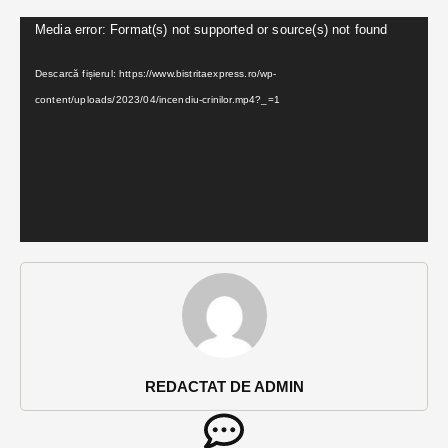
Player
Media error: Format(s) not supported or source(s) not found
video
Descarcă fișierul: https://www.bistritaexpress.ro/wp-
content/uploads/2023/04/incendiu-crinilor.mp4?_=1
REDACTAT DE ADMIN