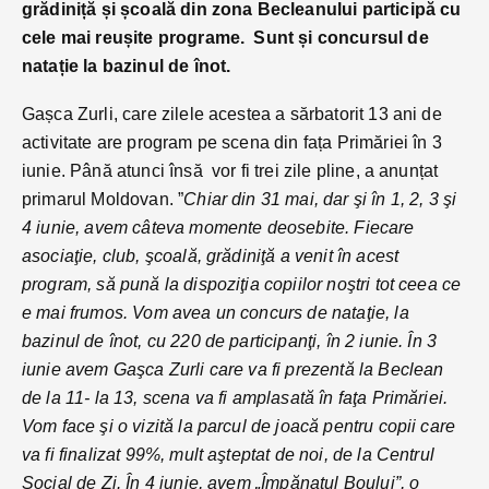
grădiniță și școală din zona Becleanului participă cu
cele mai reușite programe. Sunt și concursul de
natație la bazinul de înot.
Gașca Zurli, care zilele acestea a sărbatorit 13 ani de
activitate are program pe scena din fața Primăriei în 3
iunie. Până atunci însă vor fi trei zile pline, a anunțat
primarul Moldovan. ”
Chiar din 31 mai, dar şi în 1, 2, 3 şi
4 iunie, avem câteva momente deosebite. Fiecare
asociaţie, club, şcoală, grădiniţă a venit în acest
program, să pună la dispoziţia copiilor noştri tot ceea ce
e mai frumos. Vom avea un concurs de nataţie, la
bazinul de înot, cu 220 de participanţi, în 2 iunie. În 3
iunie avem Gaşca Zurli care va fi prezentă la Beclean
de la 11- la 13, scena va fi amplasată în faţa Primăriei.
Vom face şi o vizită la parcul de joacă pentru copii care
va fi finalizat 99%, mult aşteptat de noi, de la Centrul
Social de Zi. În 4 iunie, avem „Împănatul Boului”, o