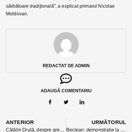
sărbătoare tradiţională”
, a explicat primarul Nicolae
Moldovan.
REDACTAT DE ADMIN
ADAUGĂ COMENTARIU
ANTERIOR
URMĂTORUL
Cătălin Drulă, despre greva din învățământ: Ciucă și Ciolacu trebuie să taie pensiile speciale și să crească salariile profesorilor
Beclean: demonstrație la cald de canalizare reparată fără să atingi asfaltul. O firma a partenerilor polonezi în centrul acțiunii