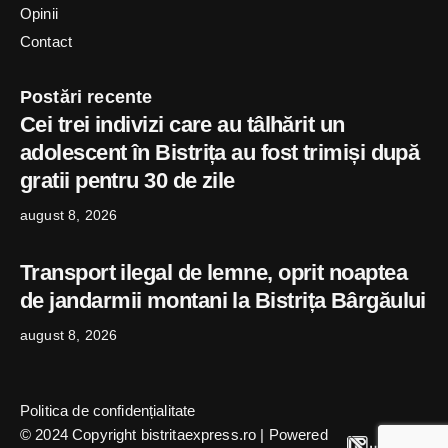
Opinii
Contact
Postări recente
Cei trei indivizi care au tâlhărit un
adolescent în Bistrița au fost trimiși după
gratii pentru 30 de zile
august 8, 2026
Transport ilegal de lemne, oprit noaptea
de jandarmii montani la Bistrița Bârgăului
august 8, 2026
Politica de confidențialitate
© 2024 Copyright bistritaexpress.ro | Powered