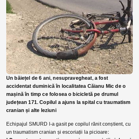
Un băiețel de 6 ani, nesupravegheat, a fost
accidentat duminică în localitatea Căianu Mic de o
mașină în timp ce folosea o bicicletă pe drumul
județean 171. Copilul a ajuns la spital cu traumatism
cranian și alte leziuni
Echipajul SMURD l-a gasit pe copilul rănit conștient, cu
un traumatism cranian și escoriații la picioare: