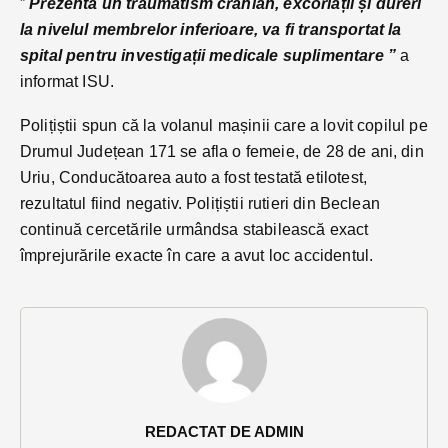
”
Prezenta un traumatism cranian, excoriații și dureri
la nivelul membrelor inferioare, va fi transportat la
spital pentru investigații medicale suplimentare ”
a
informat ISU.
Polițiștii spun că la volanul mașinii care a lovit copilul pe
Drumul Județean 171 se afla o femeie, de 28 de ani, din
Uriu, Conducătoarea auto a fost testată etilotest,
rezultatul fiind negativ. Polițiștii rutieri din Beclean
continuă cercetările urmândsa stabilească exact
împrejurările exacte în care a avut loc accidentul.
REDACTAT DE ADMIN