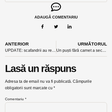
ADAUGĂ COMENTARIU
ANTERIOR
URMĂTORUL
UPDATE: scafandrii au reușit să scoată trupul unui bărbat de 41 de ani care s-a înecat într-un lac. Apa era sa-l înghita pe un alt bărbat care a sărit în ajutor
Un puști fără carnet a secerat cu mașina o bancă și un stâlp de electricitate la 3 dimineața
Lasă un răspuns
Adresa ta de email nu va fi publicată.
Câmpurile
obligatorii sunt marcate cu
*
Comentariu
*