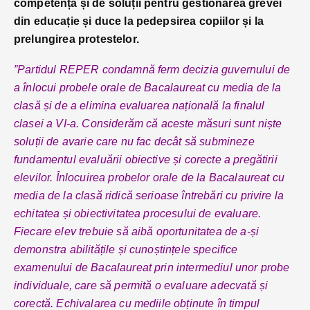
competență și de soluții pentru gestionarea grevei
din educație și duce la pedepsirea copiilor și la
prelungirea protestelor.
”Partidul REPER condamnă ferm decizia guvernului de
a înlocui probele orale de Bacalaureat cu media de la
clasă și de a elimina evaluarea națională la finalul
clasei a VI-a. Considerăm că aceste măsuri sunt niște
soluții de avarie care nu fac decât să submineze
fundamentul evaluării obiective și corecte a pregătirii
elevilor. Înlocuirea probelor orale de la Bacalaureat cu
media de la clasă ridică serioase întrebări cu privire la
echitatea și obiectivitatea procesului de evaluare.
Fiecare elev trebuie să aibă oportunitatea de a-și
demonstra abilitățile și cunoștințele specifice
examenului de Bacalaureat prin intermediul unor probe
individuale, care să permită o evaluare adecvată și
corectă. Echivalarea cu mediile obținute în timpul