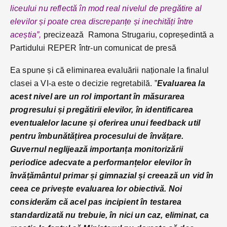
liceului nu reflectă în mod real nivelul de pregătire al
elevilor și poate crea discrepanțe și inechități între
aceștia”,
precizează Ramona Strugariu, copreședintă a
Partidului REPER într-un comunicat de presă
Ea spune și că eliminarea evaluării naționale la finalul
clasei a VI-a este o decizie regretabilă. ”
Evaluarea la
acest nivel are un rol important în măsurarea
progresului și pregătirii elevilor, în identificarea
eventualelor lacune și oferirea unui feedback util
pentru îmbunătățirea procesului de învățare.
Guvernul neglijează importanța monitorizării
periodice adecvate a performanțelor elevilor în
învățământul primar și gimnazial și creează un vid în
ceea ce privește evaluarea lor obiectivă. Noi
considerăm că acel pas incipient în testarea
standardizată nu trebuie, în nici un caz, eliminat, ca