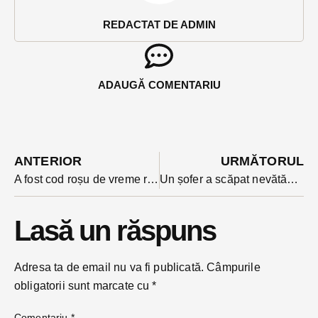
REDACTAT DE ADMIN
ADAUGĂ COMENTARIU
ANTERIOR
URMĂTORUL
A fost cod roșu de vreme rea vineri seara în mai multe localități din județ. A plouat în averse, cu grindină
Un șofer a scăpat nevătămat dintr-un accident în care și-a zdrobit mașina și a doborât un stâlp de electricitate
Lasă un răspuns
Adresa ta de email nu va fi publicată.
Câmpurile
obligatorii sunt marcate cu
*
Comentariu
*