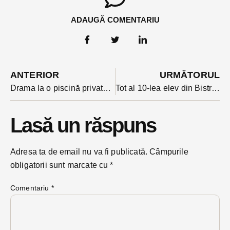
ADAUGĂ COMENTARIU
ANTERIOR
URMĂTORUL
Drama la o piscină privată din Bistrița: o fetiță de 5 ani în stare critică după ce s-a înecat. A fost resuscitată de un medic care se afla la bazin
Tot al 10-lea elev din Bistrița-Năsăud a contestat nota de la Evaluarea națională. Jumătate dintre contestatarii de la matematica s-au ales cu nota mai mică
Lasă un răspuns
Adresa ta de email nu va fi publicată.
Câmpurile
obligatorii sunt marcate cu
*
Comentariu
*