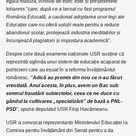
egală măsură, vinovat de eșec este și președintele
Iohannis ”
care, după ce a lansat cu fast programul
România Educată, a cauționat adoptarea unor legi ale
Educației care nu oferă soluții reale pentru a reduce
abandonul școlar, protejează industria meditațiilor și
încurajează plagiatorii și impostura academic
ă”.
Despre cele două examene naționale USR susține că
reprezintă oglinda unui sistem de educație acaparat de
politicieni care au eșuat în a reforma învățământul
românesc.
”Adică au promis din nou ce n-au făcut
vreodată. Anul acesta, în plus, avem un Bac sub
semnul fraudării subiectelor, ceea ce ne duce cu
gândul la cultivarea „specializării” de bază a PNL-
PSD
”, spune deputatul USR Filip Havârneanu.
USR a convocat reprezentanții Ministerului Educației la
Comisia pentru învățământ din Senat pentru a da