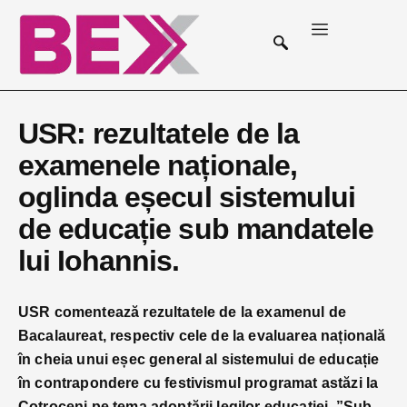
USR: rezultatele de la
examenele naționale,
oglinda eșecul sistemului
de educație sub mandatele
lui Iohannis.
USR comentează rezultatele de la examenul de
Bacalaureat, respectiv cele de la evaluarea națională
în cheia unui eșec general al sistemului de educație
în contrapondere cu festivismul programat astăzi la
Cotroceni pe tema adoptării legilor educației. ”Sub