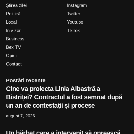
Știrea zilei
Instagram
Politică
Twitter
Local
Youtube
In vizor
TikTok
Business
Bex TV
Opinii
Contact
Postări recente
Cine va proiecta Linia Albastră a
Bistriței? Contractul a fost semnat după
un an de contestații și procese
august 7, 2026
Un bărbat care a intervenit să oprească