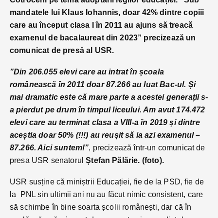
mandatele lui Klaus Iohannis, doar 42% dintre copiii
care au început clasa I în 2011 au ajuns să treacă
examenul de bacalaureat din 2023” precizează un
comunicat de presă al USR.
”Din 206.055 elevi care au intrat în școala
românească în 2011 doar 87.266 au luat Bac-ul. Și
mai dramatic este că mare parte a acestei generații s-
a pierdut pe drum în timpul liceului. Am avut 174.472
elevi care au terminat clasa a VIII-a în 2019 și dintre
aceștia doar 50% (!!!) au reușit să ia azi examenul –
87.266. Aici suntem!”
, precizează într-un comunicat de
presa USR senatorul
Ștefan Pălărie. (foto).
USR susține că miniștrii Educației, fie de la PSD, fie de
la PNL sin ultimii ani nu au făcut nimic consistent, care
să schimbe în bine soarta școlii românești, dar că în