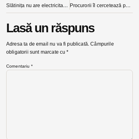
Slătinița nu are electricitate vineri din cauza unor lucrări. Două primării din județ sunt în aceeași situație astăzi
Procurorii îl cercetează pe omul de afaceri Gelu Drăgan sub control judiciar pentru episoadele ”termopan pe zidul Cetății Bistrița”
Lasă un răspuns
Adresa ta de email nu va fi publicată.
Câmpurile
obligatorii sunt marcate cu
*
Comentariu
*