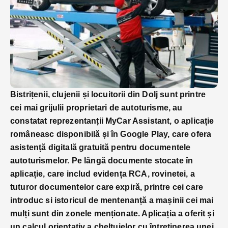
Bistrițenii, clujenii și locuitorii din Dolj sunt printre
cei mai grijulii proprietari de autoturisme, au
constatat reprezentanții MyCar Assistant, o aplicație
româneasc disponibilă și în Google Play, care ofera
asistență digitală gratuită pentru documentele
autoturismelor. Pe lângă documente stocate în
aplicație, care includ evidența RCA, rovinetei, a
tuturor documentelor care expiră, printre cei care
introduc si istoricul de mentenanță a mașinii cei mai
mulți sunt din zonele menționate. Aplicația a oferit și
un calcul orientativ a cheltuielor cu întreținerea unei