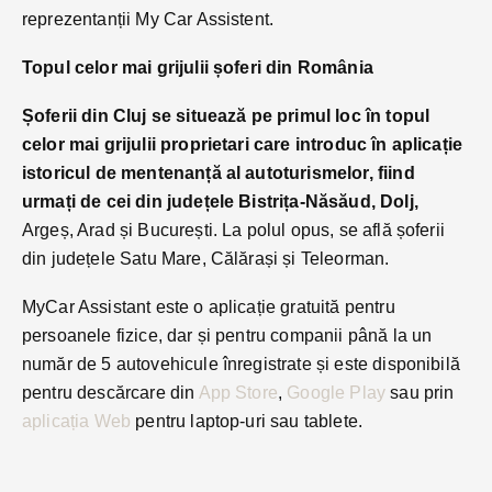
reprezentanții My Car Assistent.
Topul celor mai grijulii șoferi din România
Șoferii din Cluj se situează pe primul loc în topul
celor mai grijulii proprietari care introduc în aplicație
istoricul de mentenanță al autoturismelor, fiind
urmați de cei din județele Bistrița-Năsăud, Dolj,
Argeș, Arad și București. La polul opus, se află șoferii
din județele Satu Mare, Călărași și Teleorman.
MyCar Assistant este o aplicație gratuită pentru
persoanele fizice, dar și pentru companii până la un
număr de 5 autovehicule înregistrate și este disponibilă
pentru descărcare din
App Store
,
Google Play
sau prin
aplicația Web
pentru laptop-uri sau tablete.