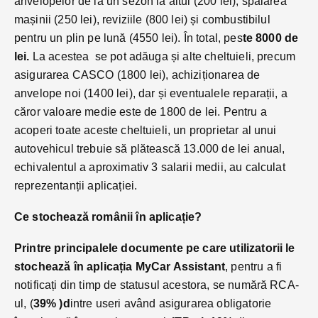
anvelopelor de la un sezon la altul (200 lei), spălarea
mașinii (250 lei), reviziile (800 lei) și combustibilul
pentru un plin pe lună (4550 lei). În total, pes
te 8000 de
lei.
La acestea se pot adăuga și alte cheltuieli, precum
asigurarea CASCO (1800 lei), achiziționarea de
anvelope noi (1400 lei), dar și eventualele reparații, a
căror valoare medie este de 1800 de lei. Pentru a
acoperi toate aceste cheltuieli, un proprietar al unui
autovehicul trebuie să plătească 13.000 de lei anual,
echivalentul a aproximativ 3 salarii medii, au calculat
reprezentanții aplicației.
Ce stochează românii în aplicație?
Printre principalele documente pe care utilizatorii le
stochează în aplicația MyCar Assistant
, pentru a fi
notificați din timp de statusul acestora, se numără RCA-
ul, (
39% )d
intre useri având asigurarea obligatorie