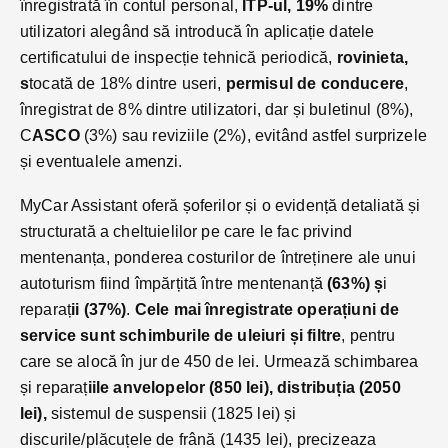
înregistrată în contul personal,
ITP-ul, 19%
dintre
utilizatori alegând să introducă în aplicație datele
certificatului de inspecție tehnică periodică,
rovinieta,
s
tocată de 18% dintre useri,
permisul de conducere
,
înregistrat de 8% dintre utilizatori, dar și buletinul (8%),
C
ASCO
(3%) sau reviziile (2%), evitând astfel surprizele
și eventualele amenzi.
MyCar Assistant oferă șoferilor și o evidență detaliată și
structurată a cheltuielilor pe care le fac privind
mentenanța, ponderea costurilor de întreținere ale unui
autoturism fiind împărțită între mentenanță
(63%) ș
i
reparaț
ii (37%)
.
Cele mai înregistrate operațiuni de
service sunt schimburile de uleiuri și filtre
, pentru
care se alocă în jur de 450 de lei. Urmează schimbarea
și reparaț
iile anvelopelor (850 lei), distribuția (2050
lei),
sistemul de suspensii (1825 lei) și
discurile/plăcuțele de frână (1435 lei), precizeaza