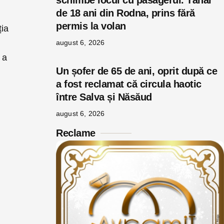
schimbe locul cu pasagerul. Tânăr
de 18 ani din Rodna, prins fără
permis la volan
ția
august 6, 2026
 a
Un șofer de 65 de ani, oprit după ce
a fost reclamat că circula haotic
între Salva și Năsăud
august 6, 2026
Reclame