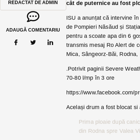
REDACTAT DE ADMIN
cât de puternice au fost pl
ISU a anunțat că intervine î
de Pompieri Năsăud și Stați
ADAUGĂ COMENTARIU
pentru a scoate apa din 6 gos
transmis mesaj Ro Alert de cod
Mica, Sângeorz-Băi, Rodna,
.Potrivit paginii Severe Weat
70-80 l/mp în 3 ore
https://www.facebook.com/
Același drum a fost blocat si a
Prima ploaie după canic
din Rodna spre Valea Vin