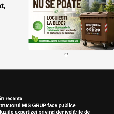
t,
ri recente
tructorul MIS GRUP face publice
uziile expertizei privind denivelările de