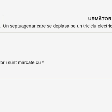
URMĂTOR
pe zidul Cetății Bistrița”
torii sunt marcate cu
*