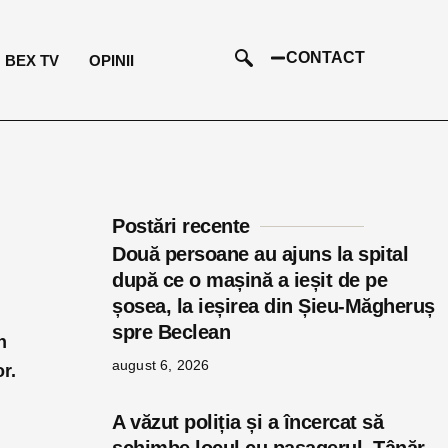
CONTACT
BEX TV
OPINII
Postări recente
Două persoane au ajuns la spital
după ce o mașină a ieșit de pe
șosea, la ieșirea din Șieu-Măgheruș
spre Beclean
n
august 6, 2026
r.
A văzut poliția și a încercat să