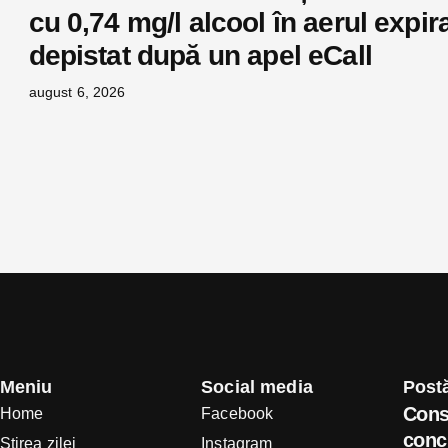
cu 0,74 mg/l alcool în aerul expira
depistat după un apel eCall
august 6, 2026
Meniu
Social media
Postă
Cons
Home
Facebook
concl
Știrea zilei
Instagram