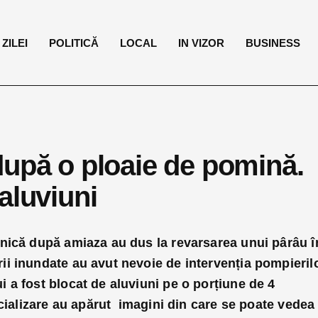
ZILEI
POLITICĂ
LOCAL
IN VIZOR
BUSINESS
după o ploaie de pomină.
aluviuni
nică după amiaza au dus la revarsarea unui pârâu î
i inundate au avut nevoie de intervenția pompierilo
 a fost blocat de aluviuni pe o porțiune de 4
ocializare au apărut imagini din care se poate vedea