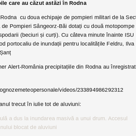
oile care au căzut astăzi în Rodna
n Rodna cu doua echipaje de pompieri militari de la Sec
a de Pompieri Sângeorz-Băi dotați cu două motopompe
podarii (beciuri și curți). Cu câteva minute înainte ISU
 portocaliu de inundații pentru localitățile Feldru, Ilva
 Șanț
her Alert-România precipitațiile din Rodna au înregistrat
prognozemeteopersonale/videos/233894986292312
nul trecut în iulie tot de aluviuni:
ulă a dus la inundarea masivă a unui drum. Accesul
ului blocat de aluviuni