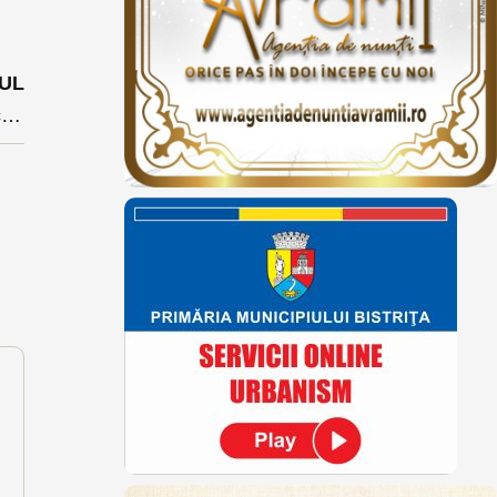
UL
Un septuagenar care se deplasa pe un triciclu electric a fost lovit duminică de o mașină în Telciu. Victima a fost transportată cu elicopterul la Spital