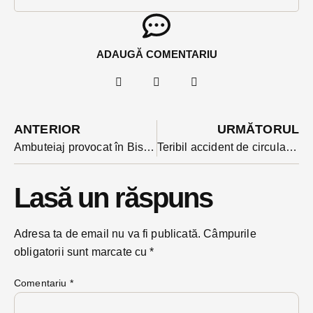
ADAUGĂ COMENTARIU
ANTERIOR
URMĂTORUL
Ambuteiaj provocat în Bistrița de un șofer de 67 de ani băut bine
Teribil accident de circulație: un tânăr, cameraman la o televiziune a fost ucis de o masină, in timp ce acorda asistenta unei colege. Un alt coleg a fost grav accidentat
Lasă un răspuns
Adresa ta de email nu va fi publicată.
Câmpurile
obligatorii sunt marcate cu
*
Comentariu
*