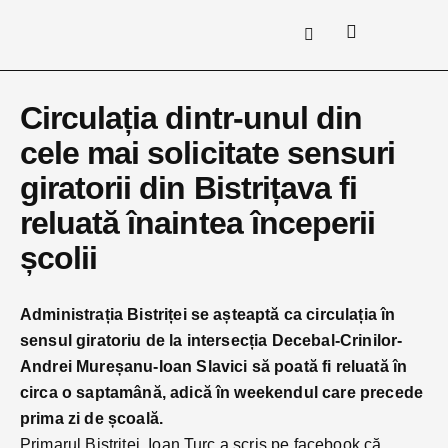
Circulația dintr-unul din
cele mai solicitate sensuri
giratorii din Bistrițava fi
reluată înaintea începerii
școlii
Administrația Bistriței se așteaptă ca circulația în
sensul giratoriu de la intersecția Decebal-Crinilor-
Andrei Mureșanu-Ioan Slavici să poată fi reluată în
circa o saptamână, adică în weekendul care precede
prima zi de școală.
Primarul Bistriței, Ioan Turc a scris pe facebook că