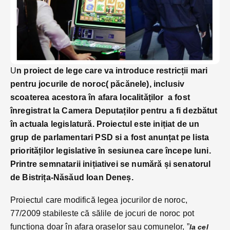
U
n proiect de lege care va introduce restricții mari
pentru jocurile de noroc( păcănele), inclusiv
scoaterea acestora în afara localităților a fost
înregistrat la Camera Deputaților pentru a fi dezbătut
în actuala legislatură. Proiectul este inițiat de un
grup de parlamentari PSD si a fost anunțat pe lista
priorităților legislative în sesiunea care începe luni.
Printre semnatarii inițiativei se numără și senatorul
de Bistrița-Năsăud Ioan Deneș.
Proiectul care modifică legea jocurilor de noroc,
77/2009 stabileste că sălile de jocuri de noroc pot
funcționa doar în afara oraselor sau comunelor, ”
la cel