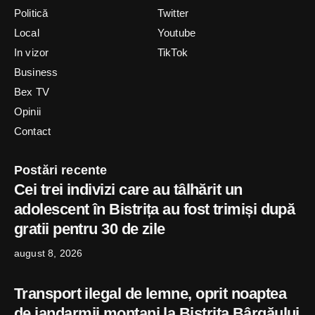
Politică
Twitter
Local
Youtube
In vizor
TikTok
Business
Bex TV
Opinii
Contact
Postări recente
Cei trei indivizi care au tâlhărit un
adolescent în Bistrița au fost trimiși după
gratii pentru 30 de zile
august 8, 2026
Transport ilegal de lemne, oprit noaptea
de jandarmii montani la Bistrița Bârgăului