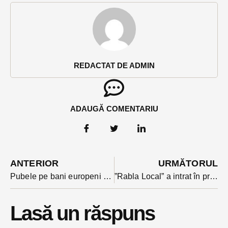
REDACTAT DE ADMIN
ADAUGĂ COMENTARIU
ANTERIOR
URMĂTORUL
Pubele pe bani europeni pentru colectare selectivă în Bistrița-Năsăud. Finanțarea e pentru înlocuirea sacilor si a pubelelor deteriorate
”Rabla Local” a intrat în prelungiri. În Bistrița-Năsăud au fost solicitari pentru 40% din tichete, sub cererea din alte județe. În 4 comune cererea a fost de 20%
Lasă un răspuns