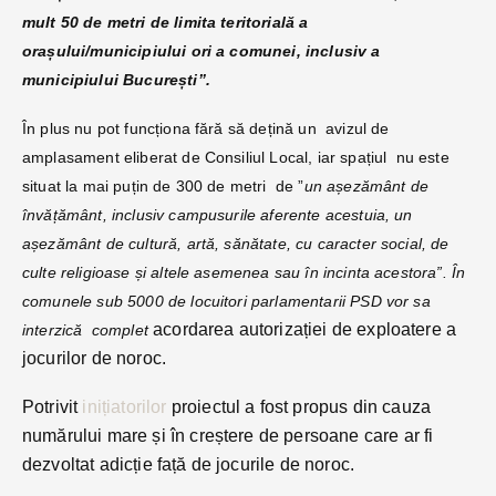
mult 50 de metri de limita teritorială a
orașului/municipiului ori a comunei, inclusiv a
municipiului București”.
În plus nu pot funcționa fără să dețină un
avizul de
amplasament eliberat de Consiliul Local, iar spaț
iul nu este
situat la mai puțin de 300 de metri de ”
un așezământ de
învățământ, inclusiv campusurile aferente acestuia, un
așezământ de cultură, artă, sănătate, cu caracter social, de
culte religioase și altele asemenea sau în incinta acestora”. În
comunele sub 5000 de locuitori parlamentarii PSD vor sa
acordarea autorizației de exploatere a
interzică complet
jocurilor de noroc.
Potrivit
inițiatorilor
proiectul a fost propus din cauza
numărului mare și în creștere de persoane care ar fi
dezvoltat adicție față de jocurile de noroc.