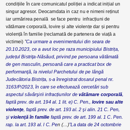
condițiile în care comunicatul poliției a indicat inițial un
singur agresor. Deocamdata in caz nu e nimeni reținut
iar urmărirea penală se face pentru infracțiuni de
vătămare corporală, lovire și alte violențe dar și pentru
violență în familie (reclamată de partenera de viață a
victimei)
”
Ca urmare a evenimentului din seara de
20.10.2023, ce a avut loc pe raza municipiului Bistrița,
județul Bistriţa-Năsăud, privind pe persoana vătămată
de gen masculin, persoană care a practicat box de
performanţă, la nivelul Parchetului de pe lângă
Judecătoria Bistrița, s-a înregistrat dosarul penal nr.
3163/P/2023, în care se efectuează cercetări sub
aspectul săvârşirii infracțiunilor de
vătămare corporală
,
faptă prev. de art. 194 al. 1 lit. e) C. Pen.,
lovire sau alte
violenţe
, faptă prev. de art. 193 al. 2 şi alin. 21 C. Pen,
şi
violenţă în familie
faptă prev. de art. 199 al. 1 C. Pen.
rap. la art. 193 al. l C. Pe
n (…)
”La data de 24 octombrie