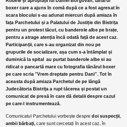
Rudele și apropiații lui Daniel Borgovan, tânărul
boxer care a ajuns în comă după ce a fost agresat în
scara blocului
s-au adunat miercuri după amiaza în
fața Parchetului și a Palatului de Justiție din Bistrița
pentru un protest tăcut, cu banderole albe pe brațe,
pentru a atrage atenția încă odată față de acest caz.
Participanții, care s-au organizat din nou pe
grupurile de socializare, așa cum s-a întâmplat și
duminică la spital au purtat banderole albe si au
ridicat o pancartă mare cu fotografia tânărul boxer
pe care scria ”Vrem dreptate pentru Dani”. Tot în
aceasta după amiaza Parchetul de pe lângă
Judecătoria Bistrița a rupt tăcerea și postat un
comunicat de presă în care dă detalii despre cazul
pe care-l instrumentează.
Comunicatul Parchetului vorbește despre
doi suspecții,
ambii bărbați,
care sunt cercetați în acest caz, în