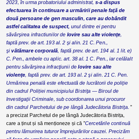
2023, în urma probatoriului administrat,
s-a dispus
efectuarea în continuare a urmăririi penale faţă de
două persoane de gen masculin, care au dobândit
astfel calitatea de suspect,
unul dintre ei pentru
săvârşirea infractiunilor de
lovire sau alte violenţe
,
faptă prev. de art. 193 al. 2 şi alin. 21 C. Pen.,
şi
vătămare corporală
, faptă prev. de art. 194 al. 1 lit. e)
C. Pen., ambele cu aplic. art. 38 al. 1 C. Pen., iar celălalt
pentru săvărşirea infracţiunii de
lovire sau alte
violenţe
, faptă prev. de art. 193 al. 2 şi alin. 21 C. Pen.
Urmărirea penală este efectuată de lucrătorii de poliţie
din cadrul Poliției municipiului Bistriţa — Biroul de
Investigaţii Criminale, sub coordonarea unui procuror
din cadrul Parchetului de pe lângă Judecătoria Bistriţa.
”
a precizat Parchetul de pe lângă Judecătoria Bistrița,
care a ținut și să menționeze și că ”
Cercetările continuă
pentru
lămurirea tuturor împrejurărilor cauzei. Precizăm