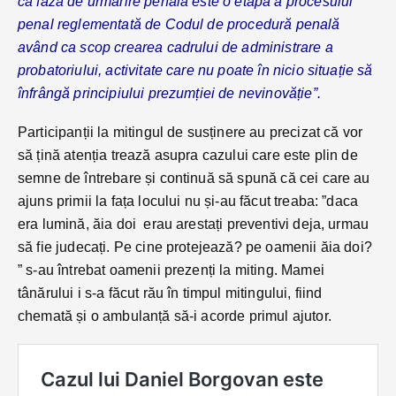
că faza de urmărire penală este o etapă a procesului
penal reglementată de Codul de procedură penală
având ca scop crearea cadrului de administrare a
probatoriului, activitate care nu poate în nicio situație să
înfrângă principiului prezumției de nevinovăție
”.
Participanții la mitingul de susținere au precizat că vor
să țină atenția trează asupra cazului care este plin de
semne de întrebare și continuă să spună că cei care au
ajuns primii la fața locului nu și-au făcut treaba: ”daca
era lumină, ăia doi erau arestați preventivi deja, urmau
să fie judecați. Pe cine protejează? pe oamenii ăia doi?
” s-au întrebat oamenii prezenți la miting. Mamei
tânărului i s-a făcut rău în timpul mitingului, fiind
chemată și o ambulanță să-i acorde primul ajutor.