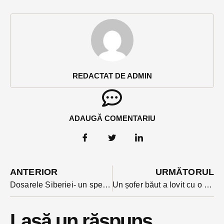
REDACTAT DE ADMIN
ADAUGĂ COMENTARIU
ANTERIOR
URMĂTORUL
Dosarele Siberiei- un spectacol document despre copleșitoarea suferință a deportării sovietice, miercuri la Palatul Culturii
Un șofer băut a lovit cu o autoutilitară trei fete care se deplasau pe marginea drumului, după ce mașina s-a răsturnat
Lasă un răspuns