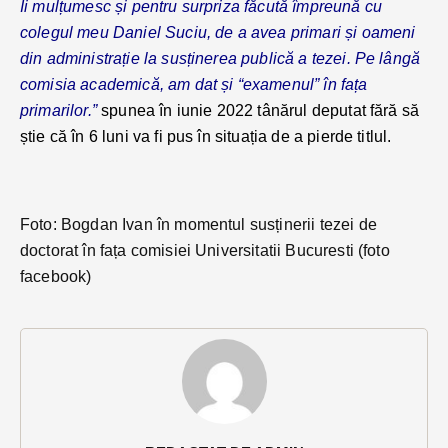
Îi mulțumesc și pentru surpriza făcută împreună cu
colegul meu Daniel Suciu, de a avea primari și oameni
din administrație la susținerea publică a tezei. Pe lângă
comisia academică, am dat și “examenul” în fața
primarilor.”
spunea în iunie 2022 tânărul deputat fără să
știe că în 6 luni va fi pus în situația de a pierde titlul.
Foto: Bogdan Ivan în momentul susținerii tezei de
doctorat în fața comisiei Universitatii Bucuresti (foto
facebook)