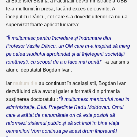
al Extensiei Bistrița a Facultatii de Administrație a UBB
le-a mulțumit în presă, făcând exces de cuvinte. A
început cu Dâncu, cel care s-a dovedit ulterior că nu i-a
supervizat foarte aplicat lucrarea:
”Îi mulțumesc pentru încredere și îndrumare dlui
Profesor Vasile Dâncu, un OM care m-a inspirat să merg
pe calea studiului aprofundat și al înțelegerii societății
românești, cu scopul de a o face mai bună!
” i-a transmis
atunci deputatul Bogdan Ivan.
Iar
mulțumirile
au continuat în același stil, Bogdan Ivan
dezvăluind că a avut și galerie formată din primar la
susținerea doctoratului:
”Î
i mulțumesc mentorului meu în
administrație, Dlui. Președinte Radu Moldovan. Omul
care a arătat de nenumărate ori că este posibil să
reformezi sistemul public și să schimbi în bine viața
oamenilor! Vom continua pe acest drum împreună!