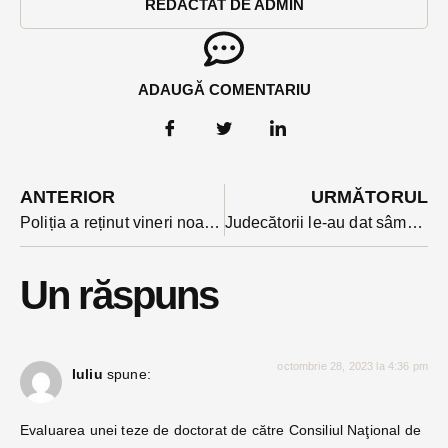
REDACTAT DE ADMIN
ADAUGĂ COMENTARIU
ANTERIOR
URMĂTORUL
Poliția a reținut vineri noaptea doi indivizi în cazul agresării boxerului Dani Borgovan. Percheziții la 4 domicilii la o săptămână de la incidentul care l-a trimis în comă la spital
Judecătorii le-au dat sâmbătă mandate de arest preventiv de 30 de zile celor doi frați acuzați că l-au agresat pe Dani Borgovan, boxerul grav rănit
Un răspuns
octombrie 28, 2023 la 4:36 pm
Iuliu
spune:
Evaluarea unei teze de doctorat de către Consiliul Naţional de