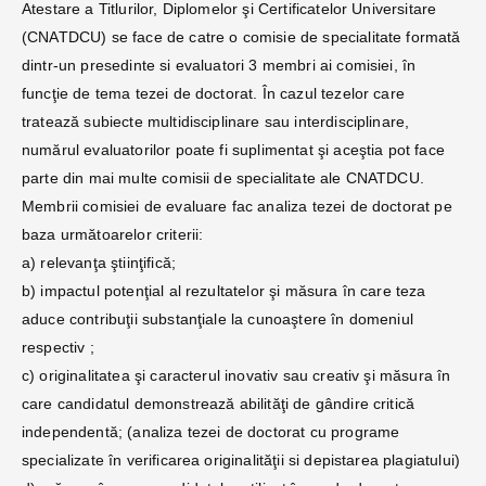
Atestare a Titlurilor, Diplomelor şi Certificatelor Universitare
(CNATDCU) se face de catre o comisie de specialitate formată
dintr-un presedinte si evaluatori 3 membri ai comisiei, în
funcţie de tema tezei de doctorat. În cazul tezelor care
tratează subiecte multidisciplinare sau interdisciplinare,
numărul evaluatorilor poate fi suplimentat şi aceştia pot face
parte din mai multe comisii de specialitate ale CNATDCU.
Membrii comisiei de evaluare fac analiza tezei de doctorat pe
baza următoarelor criterii:
a) relevanţa ştiinţifică;
b) impactul potenţial al rezultatelor şi măsura în care teza
aduce contribuţii substanţiale la cunoaştere în domeniul
respectiv ;
c) originalitatea şi caracterul inovativ sau creativ şi măsura în
care candidatul demonstrează abilităţi de gândire critică
independentă; (analiza tezei de doctorat cu programe
specializate în verificarea originalităţii si depistarea plagiatului)