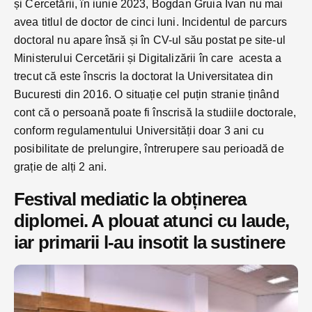
și Cercetării, în iunie 2023, Bogdan Gruia Ivan nu mai
avea titlul de doctor de cinci luni. Incidentul de parcurs
doctoral nu apare însă și în CV-ul său postat pe site-ul
Ministerului Cercetării și Digitalizării în care acesta a
trecut că este înscris la doctorat la Universitatea din
Bucuresti din 2016. O situație cel puțin stranie ținând
cont că o persoană poate fi înscrisă la studiile doctorale,
conform regulamentului Universității doar 3 ani cu
posibilitate de prelungire, întrerupere sau perioadă de
grație de alți 2 ani.
Festival mediatic la obținerea
diplomei. A plouat atunci cu laude,
iar primarii l-au insotit la sustinere