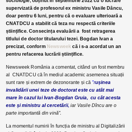
sociologie, obținut în septembrie 2022 cu o lucrare
supervizată de profesorul ex ministru Vasile Dâncu,
doar pentru 6 luni, pentru că o evaluare ulterioară a
CNATDCU a stabilit că teza nu respectă criteriile
științifice. Consecința evaluării a fost retragerea
titlului de doctor titularului tezei. Bogdan Ivan a
precizat, conform
Newsweek
că i s-a acordat un an
pentru refacerea lucrării științifice.
Newsweek România a comentat, citând un fost membru
al CNATDCU că în mediul academic asemenea situații
sunt rare și extrem de dezonorante și că
”
r
ușinea
invalidării unei teze de doctorat este cu atât mai
mare în cazul lui Ivan-Bogdan Gruia, cu cât acesta
este și ministru al cercetării
,
iar Vasile Dîncu are o
parte importantă din vină”.
La momentul numirii în funcția de ministru al Digitalizării