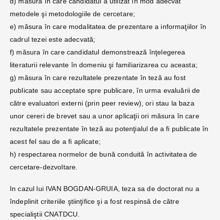
d) măsura în care candidatul a utilizat în mod adecvat
metodele şi metodologiile de cercetare;
e) măsura în care modalitatea de prezentare a informaţiilor în
cadrul tezei este adecvată;
f) măsura în care candidatul demonstrează înţelegerea
literaturii relevante în domeniu şi familiarizarea cu aceasta;
g) măsura în care rezultatele prezentate în teză au fost
publicate sau acceptate spre publicare, în urma evaluării de
către evaluatori externi (prin peer review), ori stau la baza
unor cereri de brevet sau a unor aplicaţii ori măsura în care
rezultatele prezentate în teză au potenţialul de a fi publicate în
acest fel sau de a fi aplicate;
h) respectarea normelor de bună conduită în activitatea de
cercetare-dezvoltare.
In cazul lui IVAN BOGDAN-GRUIA, teza sa de doctorat nu a
îndeplinit criteriile ştiinţifice şi a fost respinsă de către
specialiştii CNATDCU.