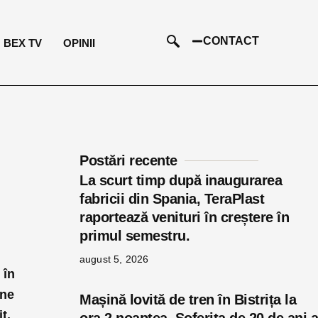
CONTACT
BEX TV
OPINII
Postări recente
La scurt timp după inaugurarea
fabricii din Spania, TeraPlast
raportează venituri în creștere în
primul semestru.
august 5, 2026
 în
ane
Mașină lovită de tren în Bistrița la
t.