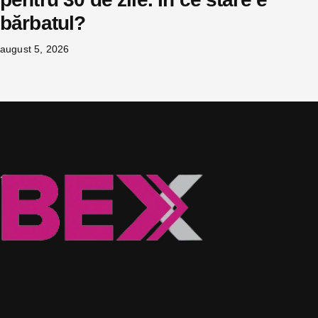
bărbatul?
august 5, 2026