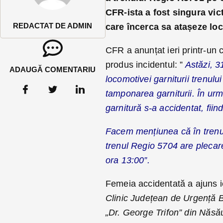
CFR-ista a fost singura vic
REDACTAT DE ADMIN
care încerca sa atașeze lo
CFR a anunțat ieri printr-un
produs incidentul: ”
Astăzi, 31
ADAUGĂ COMENTARIU
locomotivei garniturii trenul
tamponarea garniturii. În urm
garnitură s-a accidentat, fiind
Facem mențiunea că în trenul
trenul Regio 5704 are plecarea
ora 13:00”.
Femeia accidentată a ajuns ie
Clinic Județean de Urgență Bi
„Dr. George Trifon” din Năsău