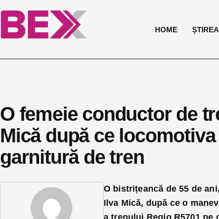
HOME
ȘTIREA 
O femeie conductor de tren
Mică după ce locomotiva a
garnitură de tren
O bistrițeancă de 55 de ani
Ilva Mică, după ce o manev
a trenului Regio R5701 pe c