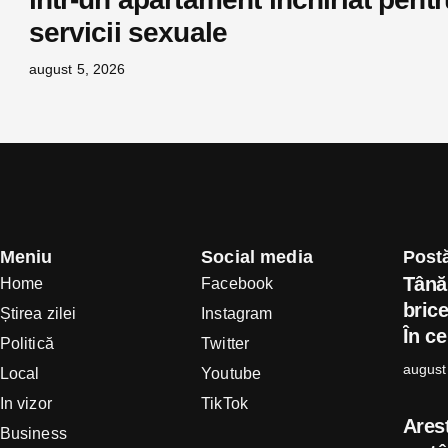
servicii sexuale
august 5, 2026
Meniu
Social media
Postă
Tânăr
Home
Facebook
brice
Știrea zilei
Instagram
În ce
Politică
Twitter
august
Local
Youtube
In vizor
TikTok
Arest
Business