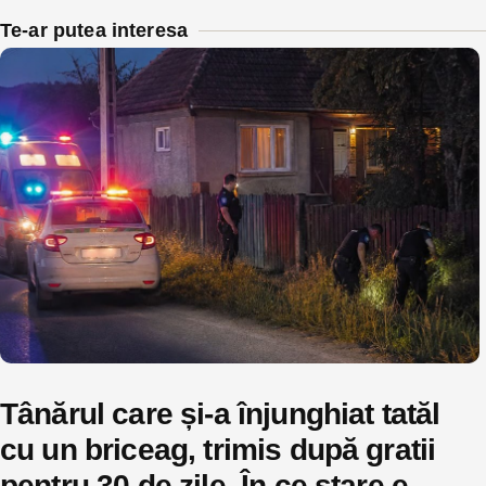
Te-ar putea interesa
Tânărul care și-a înjunghiat tatăl
cu un briceag, trimis după gratii
pentru 30 de zile. În ce stare e