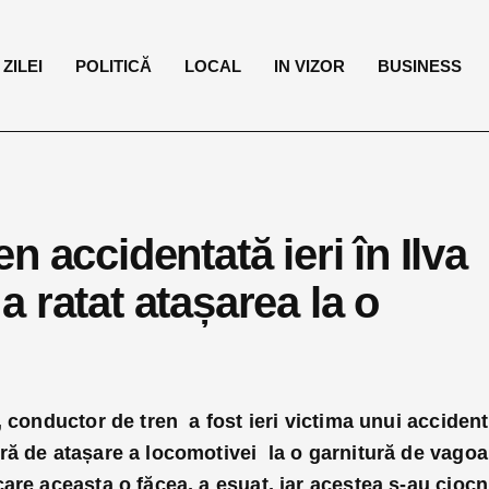
ZILEI
POLITICĂ
LOCAL
IN VIZOR
BUSINESS
 accidentată ieri în Ilva
 ratat atașarea la o
, conductor de tren a fost ieri victima unui accident
ră de atașare a locomotivei la o garnitură de vago
are aceasta o făcea, a eșuat, iar acestea s-au ciocni