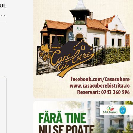
UL
Polițiștii bistrițeni l-au săltat din pat pe un individ urmărit pentru sechestrarea și exploatarea sexuală a unei femei în Germania în urmă cu doi ani