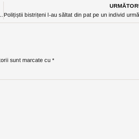
URMĂTOR
a Consumatorilor. De data asta 4 supermarketuri ”împart” amenzi de 170 de mii
torii sunt marcate cu
*