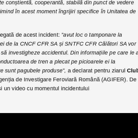
te conștientă, cooperantă, stabilă din punct de vedere
imind în acest moment îngrijiri specifice în Unitatea de
egată de acest incident:
”avut loc o tamponare la
 cei de la CNCF CFR SA și SNTFC CFR Călători SA vor
 să investigheze accidentul. Din informațiile pe care le
ductoarea de tren a plecat pe picioarele ei la
re sunt pagubele produse”,
a declarat pentru ziarul
Clu
agenția de Investigare Feroviară Română (AGIFER). De
 si un video cu momentul incidentului