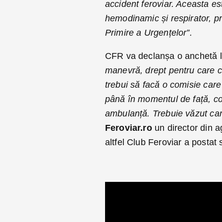
accident feroviar. Aceasta es
hemodinamic și respirator, pr
Primire a Urgențelor”.
CFR va declanșa o anchetă l
manevră, drept pentru care
trebui să facă o comisie care
până în momentul de față, con
ambulanță. Trebuie văzut ca
Feroviar.ro
un director din 
altfel Club Feroviar a postat