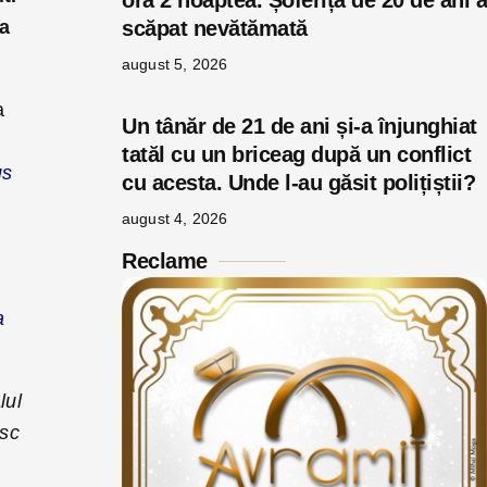
ora 2 noaptea. Șoferița de 20 de ani a
la
scăpat nevătămată
august 5, 2026
a
Un tânăr de 21 de ani și-a înjunghiat
tatăl cu un briceag după un conflict
us
cu acesta. Unde l-au găsit polițiștii?
august 4, 2026
Reclame
a
lul
esc