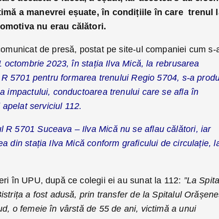
timă a manevrei eșuate, în condițiile în care trenul 
comotiva nu erau călători.
 comunicat de presă, postat pe site-ul companiei cum s-
 octombrie 2023, în stația Ilva Mică, la rebrusarea
ui R 5701 pentru formarea trenului Regio 5704, s-a prod
a impactului, conductoarea trenului care se afla în
 apelat serviciul 112.
 R 5701 Suceava – Ilva Mică nu se aflau călători, iar
 din stația Ilva Mică conform graficului de circulație, l
ri în UPU, după ce colegii ei au sunat la 112:
”La Spita
strița a fost adusă, prin transfer de la Spitalul Orășen
d, o femeie în vârstă de 55 de ani, victimă a unui