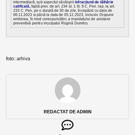
intermediară, sub aspectul săvârşirii
infracţiunii de tâlhărie
calificată,
faptă prev. de art. 234 al. 1 lit. f) C. Pen. rap. la art.
233 C. Pen, pe o durată de 30 de zile, începând cu data de
06.11.2023 si până la data de 05.12.2023, inclusiv. Dispune
emiterea, în mod corespunzător, a mandatului de arestare
preventivă pentru inculpatul Rogină Dumitru.
foto: arhiva
REDACTAT DE ADMIN