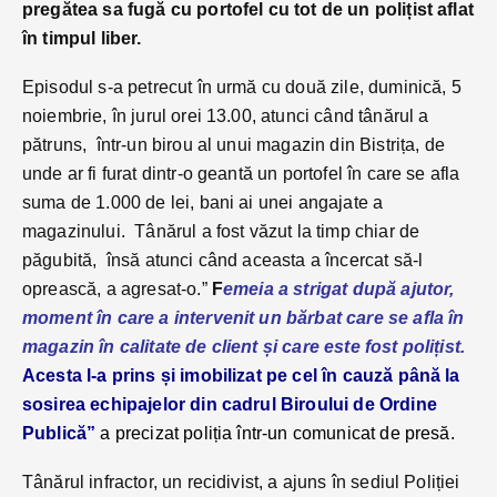
pregătea sa fugă cu portofel cu tot de un polițist aflat
în timpul liber.
Episodul s-a petrecut în urmă cu două zile, duminică, 5
noiembrie, în jurul orei 13.00, atunci când tânărul a
pătruns, într-un birou al unui magazin din Bistrița, de
unde ar fi furat dintr-o geantă un portofel în care se afla
suma de 1.000 de lei, bani ai unei angajate a
magazinului. Tânărul a fost văzut la timp chiar de
păgubită, însă atunci când aceasta a încercat să-l
oprească, a agresat-o.”
F
emeia a strigat după ajutor,
moment în care a intervenit un bărbat care se afla în
magazin în calitate de client și care este fost polițist.
Ace
sta l-a prins și imobilizat pe cel în cauză până la
sosirea echipajelor din cadrul Biroului de Ordine
Publică”
a precizat poliția într-un comunicat de presă.
Tânărul infractor, un recidivist, a ajuns în sediul Poliției