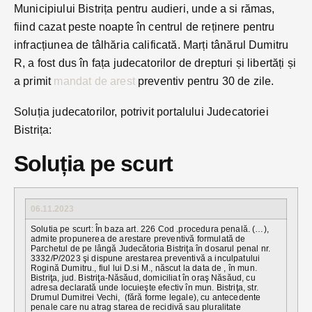
Municipiului Bistrița pentru audieri, unde a si rămas,
fiind cazat peste noapte în centrul de reținere pentru
infracțiunea de tâlhăria calificată. Marți tânărul Dumitru
R, a fost dus în fața judecatorilor de drepturi și libertăți și
a primit
mandat de arest
preventiv pentru 30 de zile.
Soluția judecatorilor, potrivit portalului Judecatoriei
Bistrița:
Soluția pe scurt
06.11.2023
Solutia pe scurt: În baza art. 226 Cod .procedura penală. (…),
admite propunerea de arestare preventivă formulată de
Parchetul de pe lângă Judecătoria Bistriţa în dosarul penal nr.
3332/P/2023 şi dispune arestarea preventivă a inculpatului
Rogină Dumitru., fiul lui D.si M., născut la data de , în mun.
Bistriţa, jud. Bistriţa-Năsăud, domiciliat în oraş Năsăud, cu
adresa declarată unde locuieşte efectiv în mun. Bistriţa, str.
Drumul Dumitrei Vechi, (fără forme legale), cu antecedente
penale care nu atrag starea de recidivă sau pluralitate