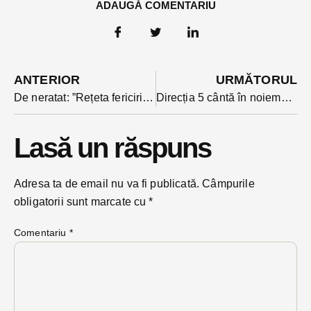
ADAUGĂ COMENTARIU
ANTERIOR
URMĂTORUL
De neratat: ”Rețeta fericirii”, marți seara la Palatul Culturii din Bistrița. Conferința e susținută de unul dintre cei mai apreciați scriitori și jurnaliști postdecembriști
Direcția 5 cântă în noiembrie la Palatul Culturii din Bistrița
Lasă un răspuns
Adresa ta de email nu va fi publicată.
Câmpurile
obligatorii sunt marcate cu
*
Comentariu
*