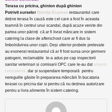
Terasa cu pricina, ghinion după ghinion
Potrivit surselor
Bistrița Express
restaurantul care
deține terasa în cauză este cel care a fost în aceasta
toamnă în centrul unui scandal, după acuze venite din
partea unor părinți că ar fi livrat mâncare in sistem
catering la clase de afterschool care ar fi dus la
îmbolnăvirea unor copii. Deși ulterior probele prelevate
au exonerat restaurantul că ar fi fost sursa unor germeni
patogeni, reclamațiile le-a adus pe cap inspectorii
sanitar veterinari si comisarii OPC care le-au dat
amenzi
consistente,
dar și suspendare temporară pentru
neregulile găsite în prepararea mâncării în bucataria
terasei cu pricina dar si pentru că nu deținea autorizare
pentru a livra alimente în sistem catering.