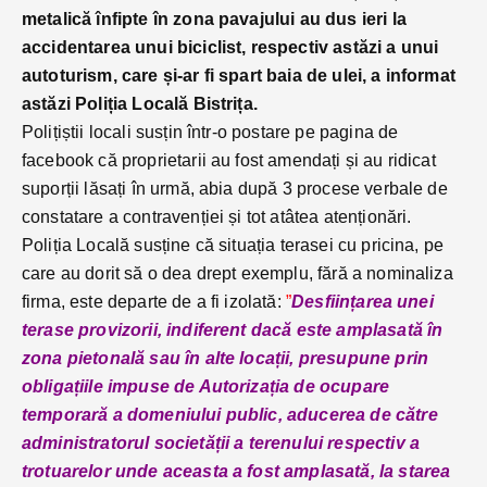
metalică înfipte în zona pavajului au dus ieri la
accidentarea unui biciclist, respectiv astăzi a unui
autoturism, care și-ar fi spart baia de ulei, a informat
astăzi Poliția Locală Bistrița.
Polițiștii locali susțin într-o postare pe pagina de
facebook că proprietarii au fost amendați și au ridicat
suporții lăsați în urmă, abia după 3 procese verbale de
constatare a contravenției și tot atâtea atenționări.
Poliția Locală susține că situația terasei cu pricina, pe
care au dorit să o dea drept exemplu, fără a nominaliza
firma, este departe de a fi izolată:
”
Desființarea unei
terase provizorii, indiferent dacă este amplasată în
zona pietonală sau în alte locații, presupune prin
obligațiile impuse de Autorizația de ocupare
temporară a domeniului public, aducerea de către
administratorul societății a terenului respectiv a
trotuarelor unde aceasta a fost amplasată, la starea