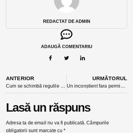
REDACTAT DE ADMIN
ADAUGĂ COMENTARIU
ANTERIOR
URMĂTORUL
Cum se schimbă regulile în privința trotinetelor și bicicletelor electrice? Un proiect inițiat de liberali acum 4 ani are verde în Parlament
Un inconștient fara permis, băut si cu mașina neînmatriculata a dat bir cu fugiții după ce-a provocat un accident. Și-a lăsat pasagerul rănit prins sub mașină
Lasă un răspuns
Adresa ta de email nu va fi publicată.
Câmpurile
obligatorii sunt marcate cu
*