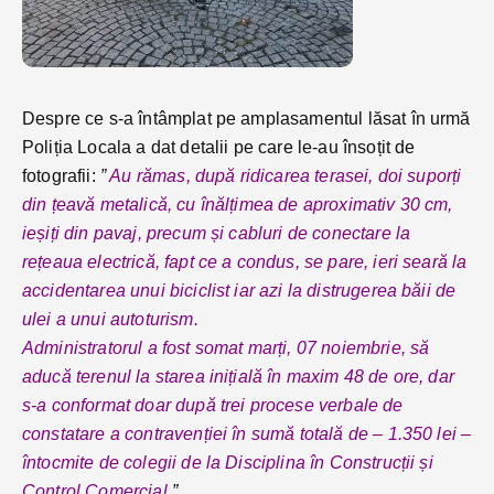
Despre ce s-a întâmplat pe amplasamentul lăsat în urmă
Poliția Locala a dat detalii pe care le-au însoțit de
fotografii:
”
Au rămas, după ridicarea terasei, doi suporți
din țeavă metalică, cu înălțimea de aproximativ 30 cm,
ieșiți din pavaj, precum și cabluri de conectare la
rețeaua electrică, fapt ce a condus, se pare, ieri seară la
accidentarea unui biciclist iar azi la distrugerea băii de
ulei a unui autoturism.
Administratorul a fost somat marți, 07 noiembrie, să
aducă terenul la starea inițială în maxim 48 de ore, dar
s-a conformat doar după trei procese verbale de
constatare a contravenției în sumă totală de – 1.350 lei –
întocmite de colegii de la Disciplina în Construcții și
Control Comercial
.”