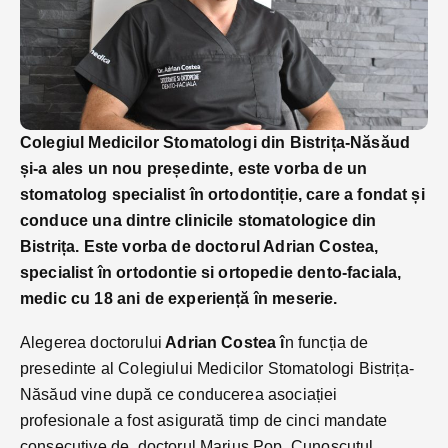
Colegiul Medicilor Stomatologi din Bistrița-Năsăud
și-a ales un nou președinte, este vorba de un
stomatolog specialist în ortodontiție, care a fondat și
conduce una dintre clinicile stomatologice din
Bistrița. Este vorba de doctorul Adrian Costea,
specialist în ortodontie si ortopedie dento-faciala,
medic cu 18 ani de experiență în meserie.
Alegerea doctorului
Adrian Costea î
n funcția de
presedinte al Colegiului Medicilor Stomatologi Bistrița-
Năsăud vine după ce conducerea asociației
profesionale a fost asigurată timp de cinci mandate
consecutive de doctorul Marius Pop. Cunoscutul