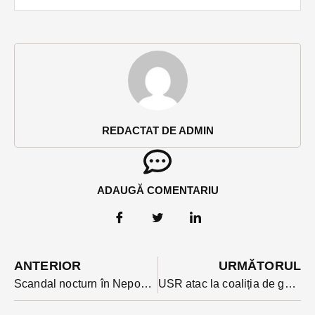
REDACTAT DE ADMIN
ADAUGĂ COMENTARIU
ANTERIOR
URMĂTORUL
Scandal nocturn în Nepos după ce un localnic a amenințat cu autoincendierea, cocoțat pe o anexă
USR atac la coaliția de guvernare după respingerea proiectului DNA-ul padurilor: Vot PSD-PNL pentru mafia lemnului.