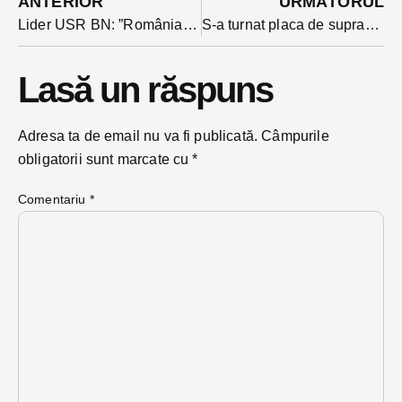
ANTERIOR
URMĂTORUL
Lider USR BN: ”România este țara cu cea mai mică alocare din UE pentru cercetare, dar ministrul Ivan o visează lider regional în tehnologiile viitorului. Un vis în care cloudul guvernamental e un norișor desenat de copii”
S-a turnat placa de suprabetonare peste Pasajul Decebal.
Lasă un răspuns
Adresa ta de email nu va fi publicată.
Câmpurile
obligatorii sunt marcate cu
*
Comentariu
*