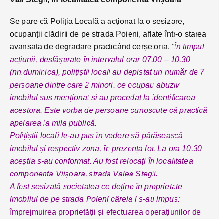
Se pare că Poliția Locală a acționat la o sesizare,
ocupanții clădirii de pe strada Poieni, aflate într-o starea
avansata de degradare practicând cerșetoria. ”
În timpul
acțiunii, desfășurate în intervalul orar 07.00 – 10.30
(nn.duminica), polițiștii locali au depistat un număr de 7
persoane dintre care 2 minori, ce ocupau abuziv
imobilul sus menționat si au procedat la identificarea
acestora. Este vorba de persoane cunoscute că practică
apelarea la mila publică.
Polițiștii locali le-au pus în vedere să părăsească
imobilul și respectiv zona, în prezența lor. La ora 10.30
aceștia s-au conformat. Au fost relocați în localitatea
componenta Viișoara, strada Valea Stegii.
A fost sesizată societatea ce deține în proprietate
imobilul de pe strada Poieni căreia i s-au impus:
împrejmuirea proprietății și efectuarea operațiunilor de