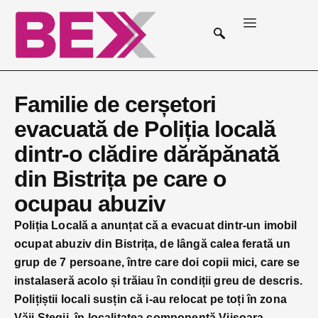
Familie de cerșetori
evacuată de Poliția locală
dintr-o clădire dărăpănată
din Bistrița pe care o
ocupau abuziv
Poliția Locală a anunțat că a evacuat dintr-un imobil
ocupat abuziv din Bistrița, de lângă calea ferată un
grup de 7 persoane, între care doi copii mici, care se
instalaseră acolo și trăiau în condiții greu de descris.
Polițiștii locali susțin că i-au relocat pe toți în zona
Văii Stegii, în localitatea componentă Viișoara