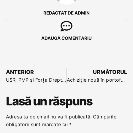
REDACTAT DE ADMIN
ADAUGĂ COMENTARIU
ANTERIOR
URMĂTORUL
USR, PMP și Forța Dreptei anunță formarea Alianței Dreapta Unită
Achiziție nouă în portofoliul Teraplast Grup: pachetul majoritar al unui producător de țevi din Republica Moldova
Lasă un răspuns
Adresa ta de email nu va fi publicată.
Câmpurile
obligatorii sunt marcate cu
*