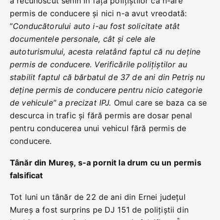
a recunoscut senin în fața polițiștilor ca n-are
permis de conducere și nici n-a avut vreodată:
”
Conducătorului auto i-au fost solicitate atât
documentele personale, cât şi cele ale
autoturismului, acesta relatând faptul că nu deține
permis de conducere. Verificările polițiștilor au
stabilit faptul că bărbatul de 37 de ani din Petriș nu
deține permis de conducere pentru nicio categorie
de vehicule” a precizat IPJ.
Omul care se baza ca se
descurca in trafic și fără permis are dosar penal
pentru conducerea unui vehicul fără permis de
conducere.
Tânăr din Mureș, s-a pornit la drum cu un permis
falsificat
Tot luni un tânăr de 22 de ani din Ernei județul
Mureș a fost surprins pe DJ 151 de polițiștii din