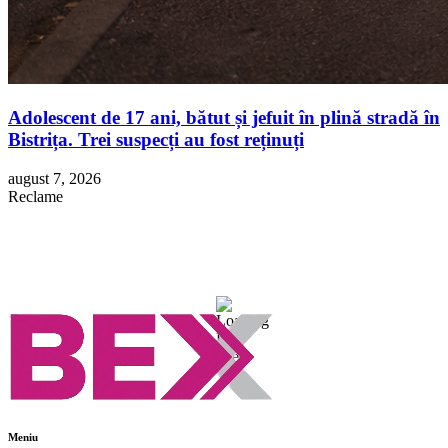
Adolescent de 17 ani, bătut și jefuit în plină stradă în
Bistrița. Trei suspecți au fost reținuți
august 7, 2026
Reclame
Meniu