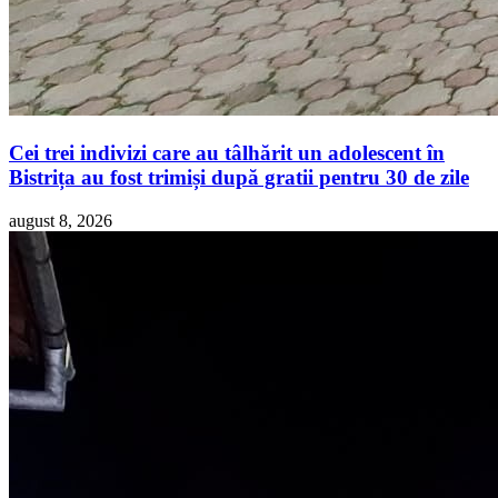
Cei trei indivizi care au tâlhărit un adolescent în
Bistrița au fost trimiși după gratii pentru 30 de zile
august 8, 2026