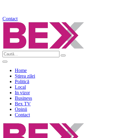
Contact
Home
Știrea zilei
Politică
Local
In vizor
Business
Bex TV
Opinii
Contact