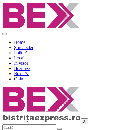
Sari
la
conținut
Home
Știrea zilei
Politică
Local
In vizor
Business
Bex TV
Opinii
X