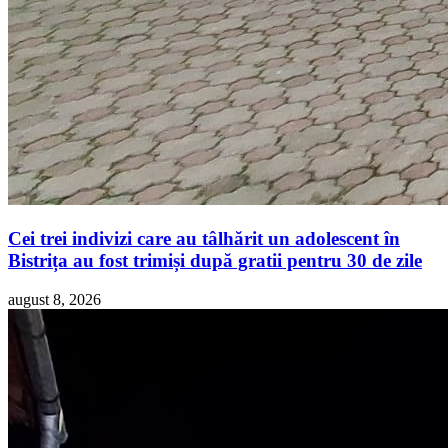
Cei trei indivizi care au tâlhărit un adolescent în
Bistrița au fost trimiși după gratii pentru 30 de zile
august 8, 2026