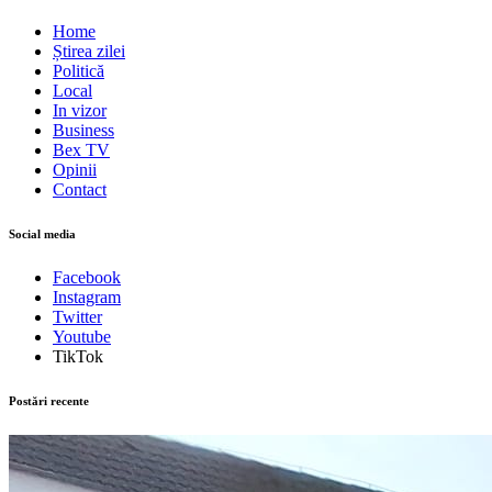
Home
Știrea zilei
Politică
Local
In vizor
Business
Bex TV
Opinii
Contact
Social media
Facebook
Instagram
Twitter
Youtube
TikTok
Postări recente