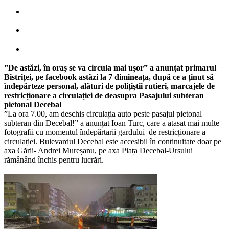
”De astăzi, în oraș se va circula mai ușor” a anunțat primarul
Bistriței, pe facebook astăzi la 7 dimineața, după ce a ținut să
îndepărteze personal, alături de polițiștii rutieri, marcajele de
restricționare a circulației de deasupra Pasajului subteran
pietonal Decebal
”La ora 7.00, am deschis circulația auto peste pasajul pietonal
subteran din Decebal!” a anunțat Ioan Turc, care a atasat mai multe
fotografii cu momentul îndepărtarii gardului de restricționare a
circulației. Bulevardul Decebal este accesibil în continuitate doar pe
axa Gării- Andrei Mureșanu, pe axa Piața Decebal-Ursului
rămânând închis pentru lucrări.