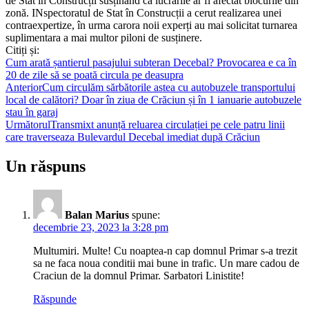
de Stat în Construcții susținand ca lucrarile ar fi afectat blocurile din
zonă. INspectoratul de Stat în Construcții a cerut realizarea unei
contraexpertize, în urma carora noii experți au mai solicitat turnarea
suplimentara a mai multor piloni de susținere.
Citiți și:
Cum arată șantierul pasajului subteran Decebal? Provocarea e ca în
20 de zile să se poată circula pe deasupra
Anterior
Cum circulăm sărbătorile astea cu autobuzele transportului
local de calători? Doar în ziua de Crăciun și în 1 ianuarie autobuzele
stau în garaj
Următorul
Transmixt anunță reluarea circulației pe cele patru linii
care traverseaza Bulevardul Decebal imediat după Crăciun
Un răspuns
Balan Marius
spune:
decembrie 23, 2023 la 3:28 pm
Multumiri. Multe! Cu noaptea-n cap domnul Primar s-a trezit
sa ne faca noua conditii mai bune in trafic. Un mare cadou de
Craciun de la domnul Primar. Sarbatori Linistite!
Răspunde