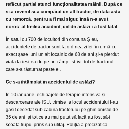
refăcut partial atunci funcționalitatea mâinii. După ce
si-a revenit si-a cumpărat un alt tractor, de data asta
cu remorcă, pentru a fi mai sigur, însă n-a avut
noroc: al treilea accident, cel de astăzi i-a fost fatal.
În satul cu 700 de locuitori din comuna Șieu,
accidentele de tractor sunt la ordinea zilei: în urmă cu
exact șase luni un alt localnic de 68 de ani și-a pierdut
viața la ieșirea de pe un câmp , strivit tot de tractorul
care s-a răsturnat peste el.
Ce s-a întâmplat în accidentul de astăzi?
În 10 ianuarie echipajele de terapie intensivă și
descarcerare ale ISU, trimise la locul accidentului l-au
găsit decedat sub cabina tractorului pe ghinionistul de
36 de ani și tot ce au mai putut să facă au fost să-i
scoată trupul prins sub utilaj. Poliția a precizat că