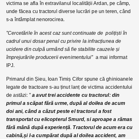
victima se afla în extravilanul localității Ardan, pe câmp,
unde făcea cu tractorul diverse lucrări pe un teren, când
s-a întâmplat nenorocirea.
”Cercetările în acest caz sunt continuate de polițiști în
cadrul unui dosar penal cu privire la infracțiunea de
ucidere din culpă urmând să fie stabilite cauzele și
împrejurările producerii evenimentului”
a mai informat
IPJ.
Primarul din Șieu, Ioan Timiș Cifor spune că ghinioanele
legate de tractoare s-au ținut lanț de victima accidentului
de astăzi: ”
a avut trei accidente cu tractorul: din
primul a scăpat fără urme, după al doilea de acum
doi ani, când a căzut peste el tractorul a fost
transportat cu elicopterul Smurd, si aproape a rămas
fără mână după experiență
.
Tractorul de acum era cu
cabină,
și l-a cumpărat după al doilea accident, am