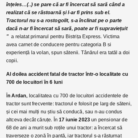
înțeles…(..) se pare că ar fi încercat să sară când a
realizat că se răstoarnă și l-ar fi prins sub el.
Tractorul nu s-a rostogolit, s-a înclinat pe o parte
dacă n-ar fi încercat să sară, poate ar fi supraviețuit
”
a relatat primarul pentru Bistrița Express. Victima
avea carnet de conducere pentru categoria B si
experiență la volan, spun sătenii. Tânărul era tatăl a doi
copii.
Al doilea accident fatal de tractor într-o localitate cu
700 de locuitori în 6 luni
Î
n Ardan,
localitatea cu 700 de locuitori accidentele de
tractor sunt frecvente: tractorul e folosit pe larg de săteni,
și cei mai mulți nu știu să conducă, sau n-au condus
altceva decât căruțe. În
17 iunie 2023
un pensionar de
68 de ani a murit sub roțile unui tractor: a încercat să
traverseze o zonă în pantă, iar tractorul s-a răsturnat