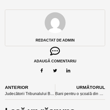
REDACTAT DE ADMIN
ADAUGĂ COMENTARIU
ANTERIOR
URMĂTORUL
Judecătorii Tribunalului BN nu renunță la protest. Ce se va întâmpla în fiecare complet din 10 ianuarie
Bani pentru o școală din Bistrița-Năsăud obținuți de un deputat la votul pentru bugetul pe 2024. Școala s-a dotat cu pompe de caldura dar nu avea energie instalată să le pună în funcțiune