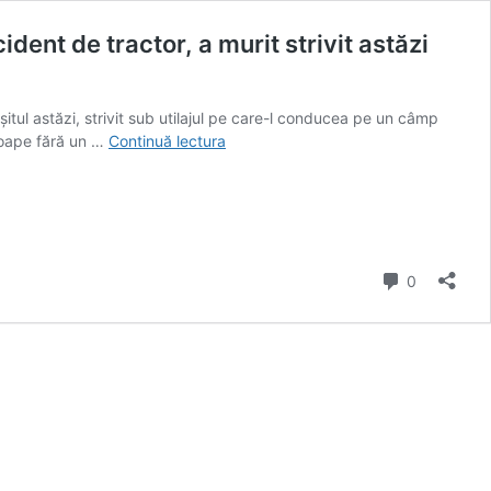
ident de tractor, a murit strivit astăzi
șitul astăzi, strivit sub utilajul pe care-l conducea pe un câmp
Tragedie
proape fără un …
Continuă lectura
cu
repetiție:
un
bărbat,
care
și-
comentarii
0
a
pierdut
un
braț
în
urmă
cu
doi
într-