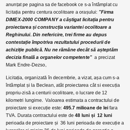
anunțat pe pagina sa de facebook ce s-a întâmplat cu
licitația pentru centura ocolitoare a orașului:
”Firma
DIMEX-2000 COMPANY a câștigat licitația pentru
proiectarea și construcția variantei ocolitoare a
Reghinului. Din nefericire, trei firme au depus
contestație împotriva rezultatului procedurii de
achiziție publică. Nu ne rămâne decât să așteptăm
decizia finală a organelor competente”
a precizat
Mark Endre-Dezso,
Licitația, organizată în decembrie, a vizat, așa cum s-a
întâmplat și la Beclean, atât proiectarea cât si execuția
propriu-zisă a centurii ocolitoare, o lucrare de 12
kilometri lungime. Valoarea estimata a contractului de
proiectare si execuție este:
495.7 milioane de lei
fara
TVA. Durata contractului este de
48 luni și 12 luni
perioada de proiectare și 36 luni perioada de execuție a