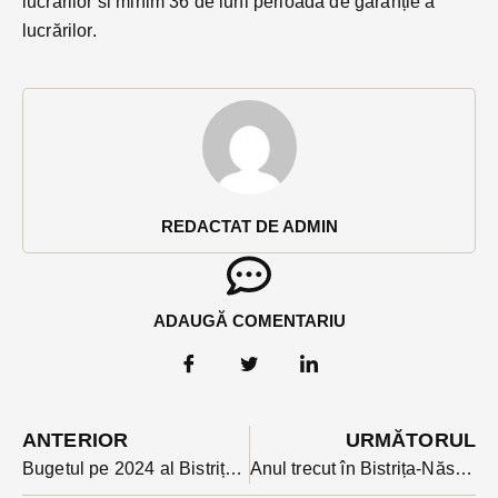
lucrarilor si minim 36 de luni perioada de garanție a
lucrărilor.
REDACTAT DE ADMIN
ADAUGĂ COMENTARIU
ANTERIOR
URMĂTORUL
Bugetul pe 2024 al Bistriței: 250 de obiective de investiții, unele extinse în anii viitori. Top 10 priorități
Anul trecut în Bistrița-Năsăud cele mai multe vânzări de case și terenuri s-au făcut în noiembrie. În ianuarie s-au vândut cele mai puține.