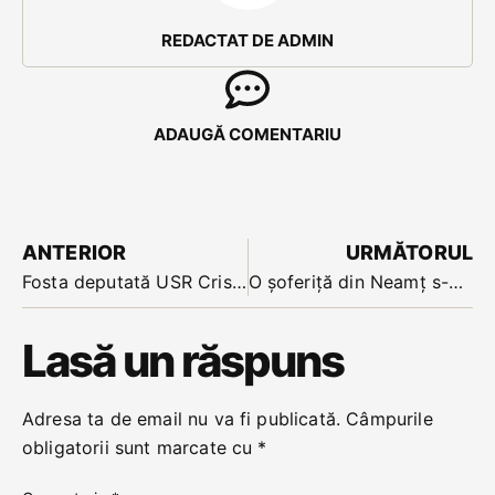
REDACTAT DE ADMIN
ADAUGĂ COMENTARIU
ANTERIOR
URMĂTORUL
Fosta deputată USR Cristina Iurișniți a devenit din nou mamă. Ea a născut la 52 de ani un băiețel
O șoferiță din Neamț s-a răsturnat după ce a ratat curba de la intersecția dintre DN 17 cu DJ 151
Lasă un răspuns
Adresa ta de email nu va fi publicată.
Câmpurile
obligatorii sunt marcate cu
*