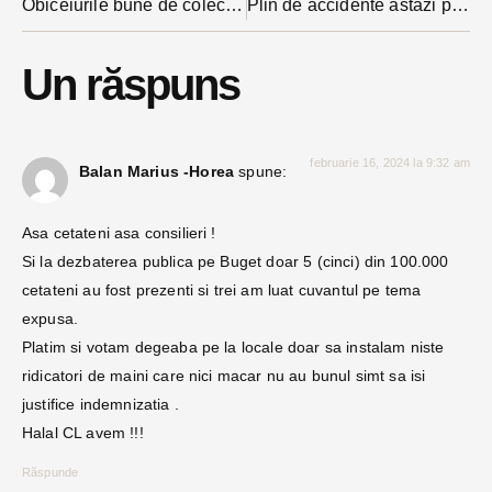
Obiceiurile bune de colectare selectivă se fixează greu: opt sute de pubele sunt verificate zilnic de inspectorii ADI Deșeuri
Plin de accidente astăzi pe drumurile din județ. Carosabilul umed și neatenția la volan au favorizat accidentele
Un răspuns
februarie 16, 2024 la 9:32 am
Balan Marius -Horea
spune:
Asa cetateni asa consilieri !
Si la dezbaterea publica pe Buget doar 5 (cinci) din 100.000
cetateni au fost prezenti si trei am luat cuvantul pe tema
expusa.
Platim si votam degeaba pe la locale doar sa instalam niste
ridicatori de maini care nici macar nu au bunul simt sa isi
justifice indemnizatia .
Halal CL avem !!!
Răspunde