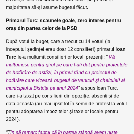
majoritatea să-și asume bugetul făcut.
Primarul Turc: scaunele goale, zero interes pentru
oraș din partea celor de la PSD
După votul la buget, care a trecut cu 14 voturi (la
începutul ședinței erau doar 12 consilieri) primarul
Ioan
Turc
le-a mulțumit consilierilor locali prezenți:
”
Vă
mulțumesc pentru girul pe care l-ați dat pentru proiectele
de hotărâre de astăzi, în primul rând cu proiectul de
hotărâre care vizează bugetul de venituri și cheltuieli al
municipiului Bistrița pe anul 2024
”
a spus Ioan Turc,
care i-a taxat pe consilierii din opoziție, absenți și de
data aceasta (au mai lipsit tot în semn de protest la votul
pentru adoptarea impozitelor și taxelor locale pentru
2024).
”Ț
in să remarc faptul că în partea stângă avem niște