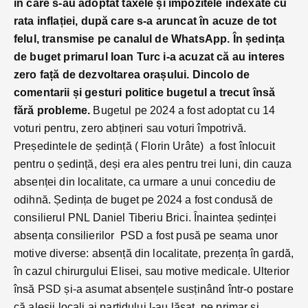
în care s-au adoptat taxele și impozitele indexate cu
rata inflației, după care s-a aruncat în acuze de tot
felul, transmise pe canalul de WhatsApp. În ședința
de buget primarul Ioan Turc i-a acuzat că au interes
zero față de dezvoltarea orașului. Dincolo de
comentarii și gesturi politice bugetul a trecut însă
fără probleme.
Bugetul pe 2024 a fost adoptat cu 14
voturi pentru, zero abțineri sau voturi împotrivă.
Președintele de ședință ( Florin Urâte) a fost înlocuit
pentru o ședință, deși era ales pentru trei luni, din cauza
absenței din localitate, ca urmare a unui concediu de
odihnă. Ședința de buget pe 2024 a fost condusă de
consilierul PNL Daniel Tiberiu Brici. Înaintea ședinței
absența consilierilor PSD a fost pusă pe seama unor
motive diverse: absență din localitate, prezența în gardă,
în cazul chirurgului Elisei, sau motive medicale. Ulterior
însă PSD și-a asumat absențele susținând într-o postare
că aleșii locali ai partidului l-au lăsat pe primar și