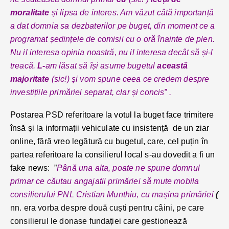
moralitate
și lipsa de interes. Am văzut câtă importanță
a dat domnia sa dezbaterilor pe buget, din moment ce a
programat ședințele de comisii cu o oră înainte de plen.
Nu il interesa opinia noastră, nu il interesa decât să și-l
treacă.
L-
am lăsat să își asume bugetul
această
majoritate
(sic!) și vom spune ceea ce credem despre
investițiile primăriei separat, clar și concis” .
Postarea PSD referitoare la votul la buget face trimitere
însă și la informații vehiculate cu insistență de un ziar
online, fără vreo legătură cu bugetul, care, cel puțin în
partea referitoare la consilierul local s-au dovedit a fi un
fake news:
”
Până una alta, poate ne spune domnul
primar ce căutau angajatii primăriei să mute mobila
consilierului PNL Cristian Munthiu, cu mașina primăriei
(
nn. era vorba despre două cuști pentru câini, pe care
consilierul le donase fundației care gestionează