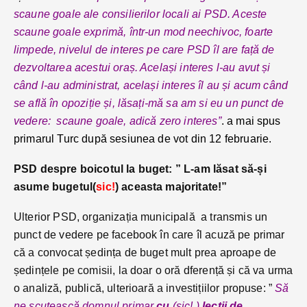
scaune goale ale consilierilor locali ai PSD. Aceste
scaune goale exprimă, într-un mod neechivoc, foarte
limpede, nivelul de interes pe care PSD îl are față de
dezvoltarea acestui oraș. Același interes l-au avut și
când l-au administrat, același interes îl au și acum când
se află în opoziție și, lăsați-mă sa am si eu un punct de
vedere: scaune goale, adică zero interes”
. a mai spus
primarul Turc după sesiunea de vot din 12 februarie.
PSD despre boicotul la buget: ” L-am lăsat să-și
asume bugetul(
sic!
) aceasta majoritate!”
Ulterior PSD, organizația municipală a transmis un
punct de vedere pe facebook în care îl acuză pe primar
că a convocat ședința de buget mult prea aproape de
ședințele pe comisii, la doar o oră dferență și că va urma
o analiză, publică, ulterioară a investițiilor propuse: ”
Să
ne scutească domnul primar
cu
(sic! )
lecții de