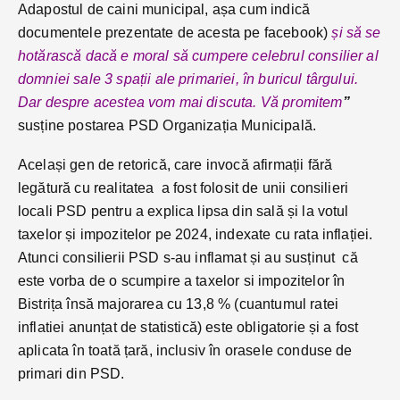
Adapostul de caini municipal, așa cum indică
documentele prezentate de acesta pe facebook)
și să se
hotărască dacă e moral să cumpere celebrul consilier al
domniei sale 3 spații ale primariei, în buricul târgului.
Dar despre acestea vom mai discuta. Vă promitem
”
susține postarea PSD Organizația Municipală.
Același gen de retorică, care invocă afirmații fără
legătură cu realitatea a fost folosit de unii consilieri
locali PSD pentru a explica lipsa din sală și la votul
taxelor și impozitelor pe 2024, indexate cu rata inflației.
Atunci consilierii PSD s-au inflamat și au susținut că
este vorba de o scumpire a taxelor si impozitelor în
Bistrița însă majorarea cu 13,8 % (cuantumul ratei
inflatiei anunțat de statistică) este obligatorie și a fost
aplicata în toată țară, inclusiv în orasele conduse de
primari din PSD.