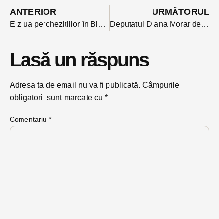
ANTERIOR
URMĂTORUL
E ziua perchezițiilor în Bistrița-Năsăud: ce au căutat polițiștii coordonați de un procuror clujean? Prejudiciu peste 200 de mii de euro
Deputatul Diana Morar despre congresul PPE: o întâlnire istorică. Ce rezoluție surprinzătoare a fost adoptată
Lasă un răspuns
Adresa ta de email nu va fi publicată.
Câmpurile
obligatorii sunt marcate cu
*
Comentariu
*