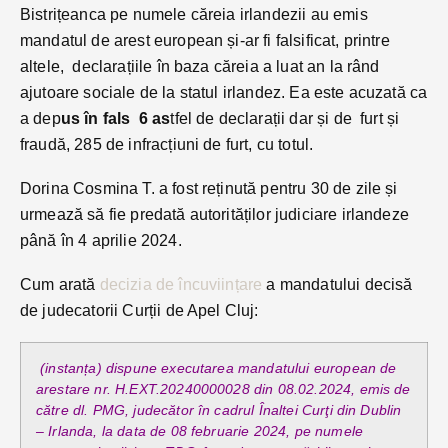
Bistrițeanca pe numele căreia irlandezii au emis
mandatul de arest european și-ar fi falsificat, printre
altele, declarațiile în baza căreia a luat an la rând
ajutoare sociale de la statul irlandez. Ea este acuzată ca
a dep
us în fals 6 as
tfel de declarații dar și de furt și
fraudă, 285 de infracțiuni de furt, cu totul.
Dorina Cosmina T. a fost reținută pentru 30 de zile și
urmează să fie predată autorităților judiciare irlandeze
până în 4 aprilie 2024.
Cum arată
decizia de încuviințare
a mandatului decisă
de judecatorii Curții de Apel Cluj:
(instanța) dispune executarea mandatului european de
arestare nr. H.EXT.20240000028 din 08.02.2024, emis de
către dl. PMG, judecător în cadrul Înaltei Curţi din Dublin
– Irlanda, la data de 08 februarie 2024, pe numele