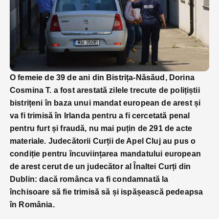
O femeie de 39 de ani din Bistrița-Năsăud, Dorina
Cosmina T. a fost arestată zilele trecute de polițiștii
bistrițeni în baza unui mandat european de arest și
va fi trimisă în Irlanda pentru a fi cercetată penal
pentru furt și fraudă, nu mai puțin de 291 de acte
materiale. Judecătorii
Curții de Apel Cluj au pus o
condiție pentru încuviințarea mandatului european
de arest cerut de un judecător al Înaltei Curți din
Dublin: dacă românca va fi condamnată la
închisoare să fie trimisă să și ispășească pedeapsa
în România.