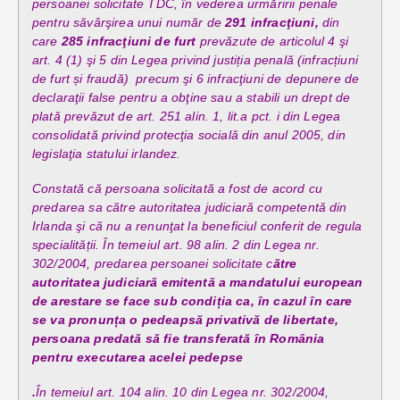
persoanei solicitate TDC, în vederea urmăririi penale
pentru săvârşirea unui număr de
291 infracţiuni,
din
care
285 infracţiuni de furt
prevăzute de articolul 4 şi
art. 4 (1) şi 5 din Legea privind justiția penală (infracțiuni
de furt și fraudă) precum şi 6 infracţiuni de depunere de
declaraţii false pentru a obţine sau a stabili un drept de
plată prevăzut de art. 251 alin. 1, lit.a pct. i din Legea
consolidată privind protecţia socială din anul 2005, din
legislaţia statului irlandez.
Constată că persoana solicitată a fost de acord cu
predarea sa către autoritatea judiciară competentă din
Irlanda şi că nu a renunţat la beneficiul conferit de regula
specialității. În temeiul art. 98 alin. 2 din Legea nr.
302/2004, predarea persoanei solicitate c
ătre
autoritatea judiciară emitentă a mandatului european
de arestare se face sub condiția ca, în
cazul în care
se va pronunța o pedeapsă privativă de libertate,
persoana predată să fie transferată în România
pentru executarea acelei pedepse
.
În temeiul art. 104 alin. 10 din Legea nr. 302/2004,