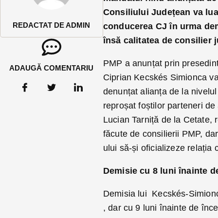
Consiliului Județean va lua
REDACTAT DE ADMIN
conducerea CJ în urma demi
însă calitatea de consilier 
PMP a anunțat prin presedint
ADAUGĂ COMENTARIU
Ciprian Kecskés Simionca va 
denunțat alianța de la nivel
reproșat foștilor parteneri de
Lucian Tarniță de la Cetate,
făcute de consilierii PMP, da
ului să-și oficializeze relația
Demisie cu 8 luni înainte d
Demisia lui Kecskés-Simionca 
, dar cu 9 luni înainte de în