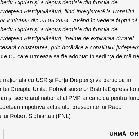
riu-Ciprian și-a depus demisia din funcția de
Judeţean BistriţaNăsăud, fiind înregistrată la Consiliul
nr.VIII/6992 din 25.03.2024. Având în vedere faptul că
riu-Ciprian și-a depus demisia din funcția de
 Judeţean BistriţaNăsăud, înainte de expirarea duratei
esară constatarea, prin hotărâre a consiliului județean
re de CJ care urmeaza sa fie adoptat în ședința de mâin
ă naționala cu USR și Forța Dreptei și va participa în
anței Dreapta Unita. Potrivit surselor BistritaExpress Ion
an și secretarul național al PMP ar candida pentru func
Județean împotriva actualului presedinte lui Radu
 lui Robert Sighiartau (PNL)
URMĂTOR