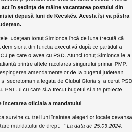
 act în ședința de mâine vacantarea postului din
siei depusă luni de Kecskés. Acesta își va păstra
județean.
ele județean Ionuț Simionca încă de luna trecută că
demisiona din funcția executivă după ce partidul a
ul CJ pe care o avea cu PSD. Atunci Ionuț Simionca le-a
 alianță printre altele racolarea singurului primar PMP,
 respingerea amendamentelor de la bugetul judetean
r și secretomania legata de Clubul Gloria și a cerut PSD
 cu PNL-ul cu care si-a trecut bugetul si alte proiecte.
e încetarea oficiala a mandatului
survine cu trei luni înaintea alegerilor locale devansa
cetare mandatului de drept:
” La data de 25.03.2024,