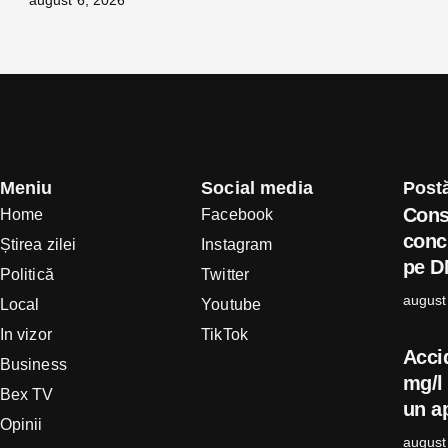
august 6, 2026
Meniu
Social media
Postă
Cons
Home
Facebook
concl
Știrea zilei
Instagram
pe D
Politică
Twitter
august
Local
Youtube
In vizor
TikTok
Acci
Business
mg/l 
Bex TV
un ap
Opinii
august