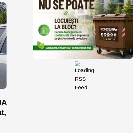
UA
t,