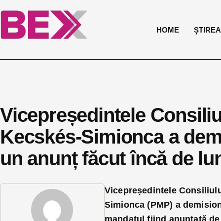
HOME
ȘTIREA 
Vicepreședintele Consiliu
Kecskés-Simionca a demi
un anunț făcut încă de l
Vicepreședintele Consiliul
Simionca (PMP) a demisionat
mandatul fiind anunțată de 