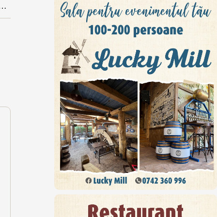
an a trecut la PSD și candidează la primărie pentru social-democrați în locul actualului primar care s-a retras. Cum comenteaza plecarea viceprimarul?