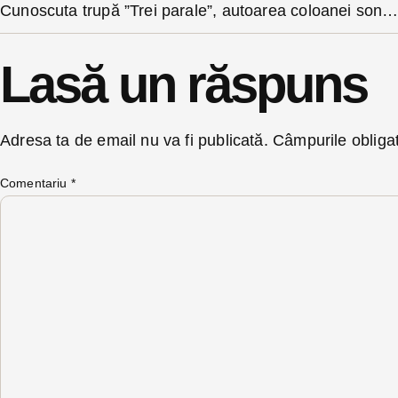
Cunoscuta trupă ”Trei parale”, autoarea coloanei sonore a filmului ”Aferim” concerteaza la Bistr
Lasă un răspuns
Adresa ta de email nu va fi publicată.
Câmpurile obliga
Comentariu
*