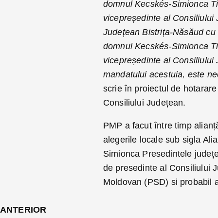
domnul Kecskés-Simionca Tibe
vicepreședinte al Consiliului 
Județean Bistrița-Năsăud cu 
domnul Kecskés-Simionca Tibe
vicepreședinte al Consiliului
mandatului acestuia, este nec
scrie în proiectul de hotara
Consiliului Județean.
PMP a facut între timp alianț
alegerile locale sub sigla Ali
Simionca Presedintele județe
de presedinte al Consiliului 
Moldovan (PSD) si probabil a
ANTERIOR