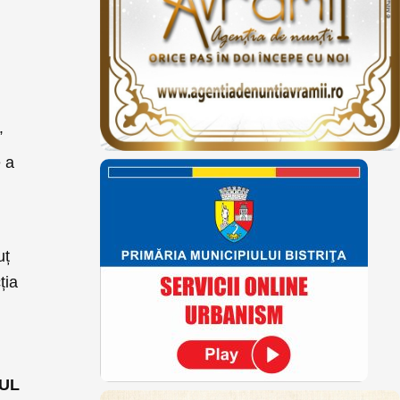
”
e a
uț
ția
UL