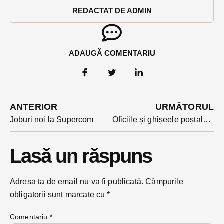
REDACTAT DE ADMIN
ADAUGĂ COMENTARIU
ANTERIOR
URMĂTORUL
Joburi noi la Supercom
Oficiile și ghișeele poștale din Bistrița-Năsăud sunt din 1 aprilie în grevă generală. Plata pensiilor ar putea fi afectată
Lasă un răspuns
Adresa ta de email nu va fi publicată.
Câmpurile
obligatorii sunt marcate cu
*
Comentariu
*