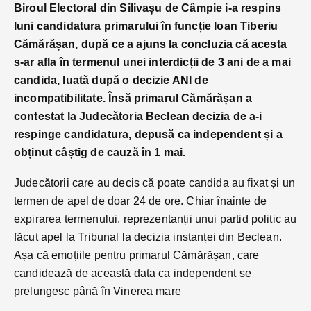
Biroul Electoral din Silivașu de Câmpie i-a respins
luni candidatura primarului în funcție Ioan Tiberiu
Cămărășan, după ce a ajuns la concluzia că acesta
s-ar afla în termenul unei interdicții de 3 ani de a mai
candida, luată după o decizie ANI de
incompatibilitate. Însă primarul Cămărășan a
contestat la Judecătoria Beclean decizia de a-i
respinge candidatura, depusă ca independent și a
obținut câștig de cauză în 1 mai.
Judecătorii care au decis că poate candida au fixat și un
termen de apel de doar 24 de ore. Chiar înainte de
expirarea termenului, reprezentanții unui partid politic au
făcut apel la Tribunal la decizia instanței din Beclean.
Așa că emoțiile pentru primarul Cămărășan, care
candidează de această data ca independent se
prelungesc până în Vinerea mare