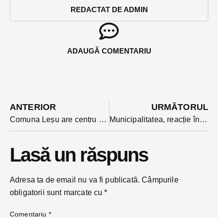
REDACTAT DE ADMIN
ADAUGĂ COMENTARIU
ANTERIOR
URMĂTORUL
Comuna Leșu are centru medical finanțat prin CNI. Inaugurarea a avut loc în prezența a doi deputați
Municipalitatea, reacție în cazul copilului care s-a accidentat în Parcul Municipal: ”nu a fost impactat în niciun fel de trenuleț”
Lasă un răspuns
Adresa ta de email nu va fi publicată.
Câmpurile
obligatorii sunt marcate cu
*
Comentariu
*