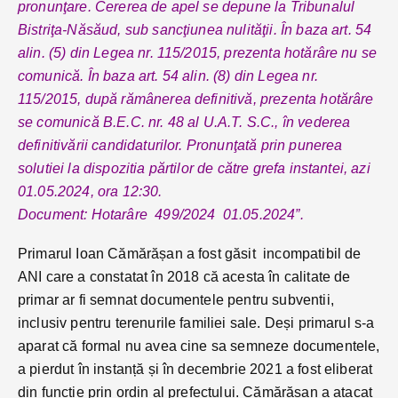
pronunţare. Cererea de apel se depune la Tribunalul
Bistriţa-Năsăud, sub sancţiunea nulităţii. În baza art. 54
alin. (5) din Legea nr. 115/2015, prezenta hotărâre nu se
comunică. În baza art. 54 alin. (8) din Legea nr.
115/2015, după rămânerea definitivă, prezenta hotărâre
se comunică B.E.C. nr. 48 al U.A.T. S.C., în vederea
definitivării candidaturilor. Pronunţată prin punerea
solutiei la dispozitia părtilor de către grefa instantei, azi
01.05.2024, ora 12:30.
Document: Hotarâre 499/2024 01.05.2024”.
Primarul Ioan Cămărășan a fost găsit incompatibil de
ANI care a constatat în 2018 că acesta în calitate de
primar ar fi semnat documentele pentru subventii,
inclusiv pentru terenurile familiei sale. Deși primarul s-a
aparat că formal nu avea cine sa semneze documentele,
a pierdut în instanță și în decembrie 2021 a fost eliberat
din funcție prin ordin al prefectului. Cămărășan a atacat