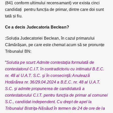
(841 conform ultimului recensamant) vor exista cinci
candidați pentru funcția de primar, dintre care doi sunt
tată și fiu.
Ce a decis Judecatoria Beclean?
:
Soluția Judecatoriei Beclean, în cazul primarului
Cămărășan, pe care este chemat acum să se pronunțe
Tribunalul BN:
”
Solutia pe scurt: Admite contestaţia formulată de
contestatorul C.I.T. în contradictoriu cu intimatul B.E.C.
nr. 48 al U.A.T. S.C. şi în consecinţă: Anulează
Hotărârea nr. 36/29.04.2024 a B.E.C. nr. 48 al U.A.T.
S.C. şi admite propunerea de candidatură a
contestatorului C.I.T. pentru funcţia de primar al comunei
S.C., candidat independent. Cu drept de apel la
Tribunalul Bistriţa-Năsăud în termen de 24 de ore de la