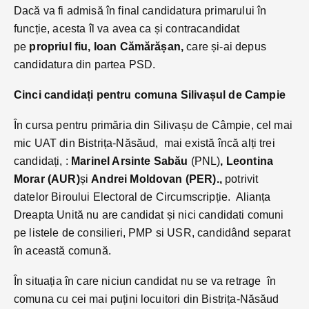
Dacă va fi admisă în final candidatura primarului în
funcție, acesta îl va avea ca și contracandidat
pe
propriul fiu, Ioan Cămărășan,
care și-ai depus
candidatura din partea PSD.
Cinci candidați pentru comuna Silivașul de Campie
În cursa pentru primăria din Silivașu de Câmpie, cel mai
mic UAT din Bistrița-Năsăud, mai există încă alți trei
candidați, :
Marinel Arsinte Sabău
(PNL)
, Leontina
Morar (AUR)
și
Andrei Moldovan (PER).,
potrivit
datelor Biroului Electoral de Circumscripție. Alianța
Dreapta Unită nu are candidat și nici candidati comuni
pe listele de consilieri, PMP si USR, candidând separat
în această comună.
În situația în care niciun candidat nu se va retrage în
comuna cu cei mai puțini locuitori din Bistrița-Năsăud