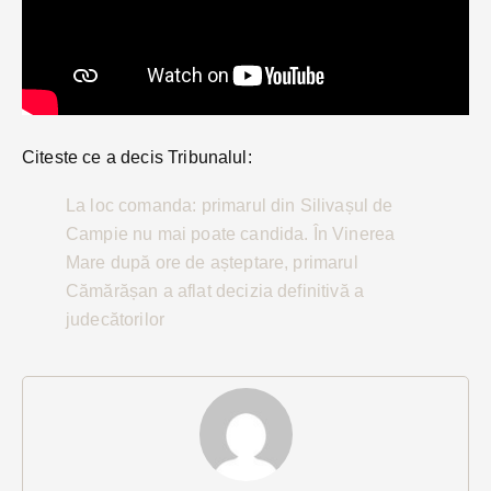
Citeste ce a decis Tribunalul:
La loc comanda: primarul din Silivașul de
Campie nu mai poate candida. În Vinerea
Mare după ore de așteptare, primarul
Cămărășan a aflat decizia definitivă a
judecătorilor