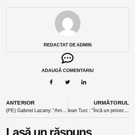
REDACTAT DE ADMIN
ADAUGĂ COMENTARIU
ANTERIOR
URMĂTORUL
(PE) Gabriel Lazany: ”Am văzut pe holurile spitalului prea multe lacrimi și familii distruse de flagelul drogurilor”.VIDEO
Ioan Turc : ”Încă un proiect major al Primăriei Bistrița acceptat la finanțare prin PNRR!”
Lasă un răspuns