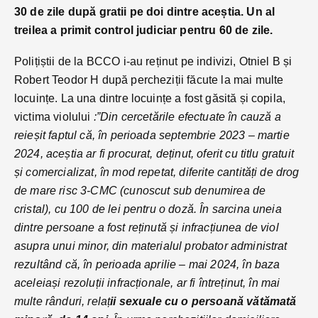
30 de zile după gratii pe doi dintre aceștia. Un al
treilea a primit control judiciar pentru 60 de zile.
Polițiștii de la BCCO i-au reținut pe indivizi, Otniel B și
Robert Teodor H după percheziții făcute la mai multe
locuințe. La una dintre locuințe a fost găsită și copila,
victima violului
:”Din cercetările efectuate în cauză a
reieșit faptul că, în perioada septembrie 2023 – martie
2024, aceștia ar fi procurat, deținut, oferit cu titlu gratuit
și comercializat, în mod repetat, diferite cantități de drog
de mare risc 3-CMC (cunoscut sub denumirea de
cristal), cu 100 de lei pentru o doză.
În sarcina uneia
dintre persoane a fost reținută și infracțiunea de viol
asupra unui minor, din materialul probator administrat
rezultând că, în perioada aprilie – mai 2024, în baza
aceleiași rezoluții infracționale, ar fi întreținut, în mai
multe rânduri, relaț
ii sexuale cu o persoană vătămată