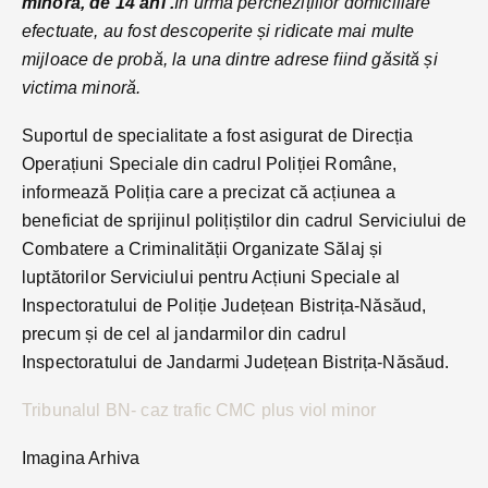
minoră, de 14 ani .
În urma perchezițiilor domiciliare
efectuate, au fost descoperite și ridicate mai multe
mijloace de probă, la una dintre adrese fiind găsită și
victima minoră.
Suportul de specialitate a fost asigurat de Direcția
Operațiuni Speciale din cadrul Poliției Române,
informează Poliția care a precizat că acțiunea a
beneficiat de sprijinul polițiștilor din cadrul Serviciului de
Combatere a Criminalității Organizate Sălaj și
luptătorilor Serviciului pentru Acțiuni Speciale al
Inspectoratului de Poliție Județean Bistrița-Năsăud,
precum și de cel al jandarmilor din cadrul
Inspectoratului de Jandarmi Județean Bistrița-Năsăud.
Tribunalul BN- caz trafic CMC plus viol minor
Imagina Arhiva