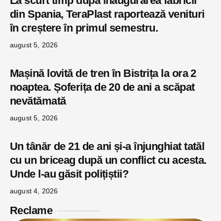
La scurt timp după inaugurarea fabricii
din Spania, TeraPlast raportează venituri
în creștere în primul semestru.
august 5, 2026
Mașină lovită de tren în Bistrița la ora 2
noaptea. Șoferița de 20 de ani a scăpat
nevătămată
august 5, 2026
Un tânăr de 21 de ani și-a înjunghiat tatăl
cu un briceag după un conflict cu acesta.
Unde l-au găsit polițiștii?
august 4, 2026
Reclame