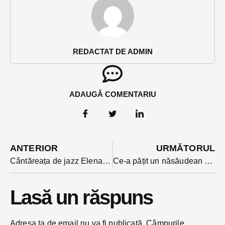
REDACTAT DE ADMIN
ADAUGĂ COMENTARIU
ANTERIOR
URMĂTORUL
Cântăreața de jazz Elena Paparusso în concert miercurea viitoare la Palatul Culturii
Ce-a pățit un năsăudean care-a făcut scandal la intrarea în Palatul de Justiție la controlul de securitate
Lasă un răspuns
Adresa ta de email nu va fi publicată.
Câmpurile