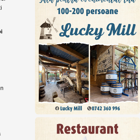
i
i
in
ă