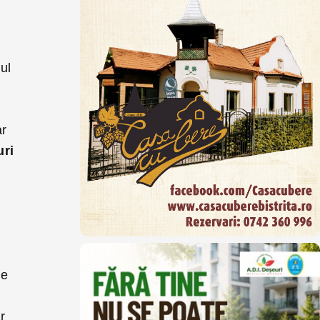
ul
ar
uri
te
r