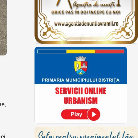
ă
ae,
cei