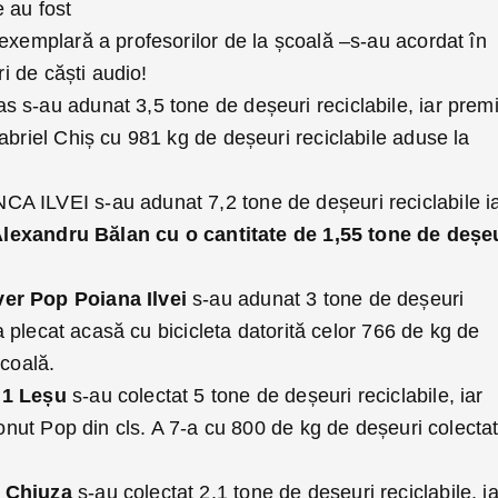
 au fost
exemplară a profesorilor de la școală –s-au acordat în
ri de căști audio!
las s-au adunat 3,5 tone de deșeuri reciclabile, iar premi
abriel Chiș cu 981 kg de deșeuri reciclabile aduse la
NCA ILVEI s-au adunat 7,2 tone de deșeuri reciclabile i
lexandru Bălan cu o cantitate de 1,55 tone de deșe
er Pop Poiana Ilvei
s-au adunat 3 tone de deșeuri
i a plecat acasă cu bicicleta datorită celor 766 de kg de
școală.
 1 Leșu
s-au colectat 5 tone de deșeuri reciclabile, iar
 Ionut Pop din cls. A 7-a cu 800 de kg de deșeuri colecta
n Chiuza
s-au colectat 2,1 tone de deșeuri reciclabile, ia