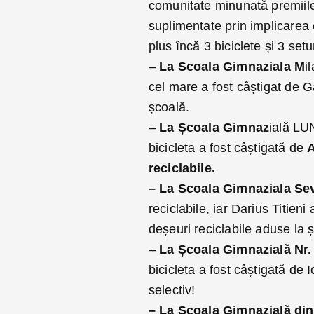
comunitate minunată premiile
suplimentate prin implicarea 
plus încă 3 biciclete și 3 setu
–
La Scoala Gimnaziala M
i
cel mare a fost câștigat de G
școală.
–
La Școala Gimnaz
ială LU
bicicleta a fost câștigată de
A
reciclabile.
– La Scoala Gimnaziala Sev
reciclabile, iar Darius Titien
deșeuri reciclabile aduse la 
–
La Școala Gimnazială Nr.
bicicleta a fost câștigată de
selectiv!
– La Școala Gimnazială di