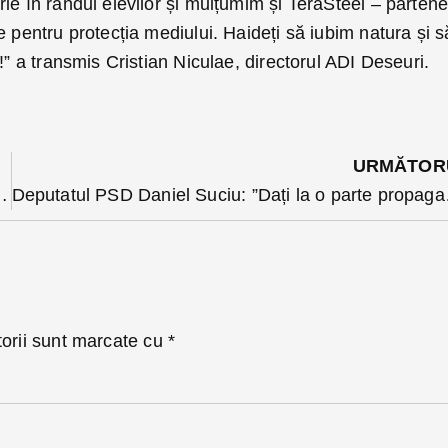
ie în rândul elevilor și mulțumim și TeraSteel – partene
e pentru protecția mediului. Haideți să iubim natura și s
!” a transmis Cristian Niculae, directorul ADI Deseuri.
URMĂTOR
te de tineri spectatori pe Pietonalul Bistriței
Deputatul PSD 
torii sunt marcate cu
*