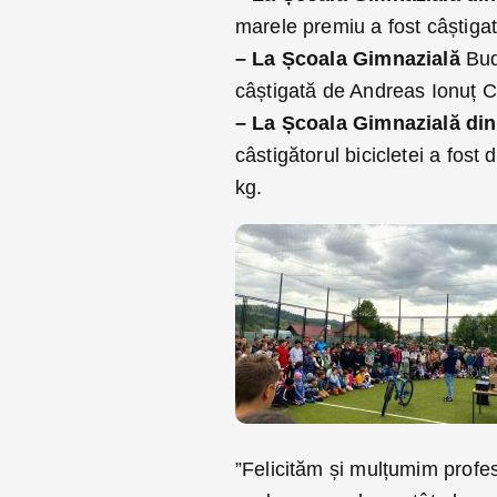
marele premiu a fost câștiga
– La Școala Gimnazială
Bud
câștigată de Andreas Ionuț C
– La Școala Gimnazială din
câstigătorul bicicletei a fos
kg.
”Felicităm și mulțumim profes