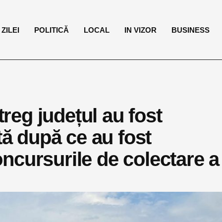
ZILEI
POLITICĂ
LOCAL
IN VIZOR
BUSINESS
treg județul au fost
tă după ce au fost
ncursurile de colectare a