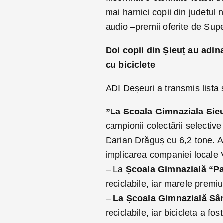
mai harnici copii din județul 
audio –premii oferite de Sup
Doi copii din Șieuț au adin
cu biciclete
ADI Deșeuri a transmis lista șc
”La Scoala Gimnaziala Sie
campionii colectării selectiv
Darian Drăguș cu 6,2 tone. Am
implicarea companiei locale 
– La
Școala Gimnazială “P
reciclabile, iar marele premi
–
La Școala Gimnazială Sâ
reciclabile, iar bicicleta a f