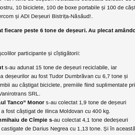
nostru, 10 biciclete, 100 de boxe portabile și 100 de câșt
ercom și ADI Deșeuri Bistrița-Năsăud!.
at fiecare peste 6 tone de deșeuri. Au plecat amândo
olilor participante și cîștigătorii:
ut
s-au adunat 15 tone de deșeuri reciclabile, iar
e a deșeurilor au fost Tudor Dumbrăvan cu 6,7 tone și
bii au câștigat biciclete, premiile fiind suplimentate pr
Vanirotrans SRL.
aul Tanco” Monor
s-au colectat 1,9 tone de deșeuri
u a fost câștigat de Ilinca Moldovan cu 400 kg.
nmihaiu de Cîmpie s
-au colectat 4,1 tone dedeșeuri
ost castigate de Darius Negrea cu 1,13 tone. Și în aceast