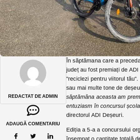
În săptămana care a precedat 
județ au fost premiați de ADI
”reciclezi pentru viitorul tău
sau mai multe tone de deșeuri
REDACTAT DE ADMIN
săptămâna aceasta am premiat 
entuziasm în concursul școlar 
directorul ADI Deșeuri.
ADAUGĂ COMENTARIU
Ediția a 5-a a concursului o
însemnat o cantitate totală d