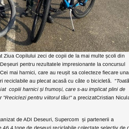
Ziua Copilului zeci de copii de la mai multe școli din
 Deșeuri pentru rezultatele impresionante la concursul
”. Cei mai harnici, care au reușit sa colecteze fiecare una
 reciclabile au plecat acasă cu câte o bicicletă. ”
Toat
copiii harnici și frumoși, care s-au implicat plini de
”Reciclezi pentru viitorul tău!”
a precizatCristian Nicul
rganizat de ADI Deseuri, Supercom și partenerii a
e 46,4 tone de deșeuri reciclabile colectate selectiv de 