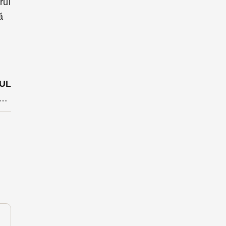
rul
ă
UL
Daniel Suciu: ”Dați la o parte propaganda, realitatea este una singură”