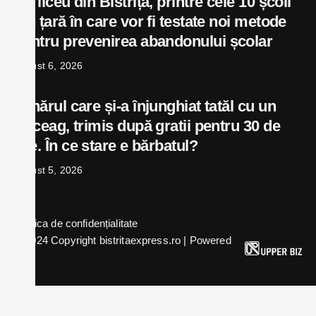
Un liceu din Bistrița, printre cele 10 școli
din țară în care vor fi testate noi metode
pentru prevenirea abandonului școlar
august 6, 2026
Tânărul care și-a înjunghiat tatăl cu un
briceag, trimis după gratii pentru 30 de
zile. În ce stare e bărbatul?
august 5, 2026
Politica de confidențialitate
© 2024 Copyright bistritaexpress.ro | Powered
by