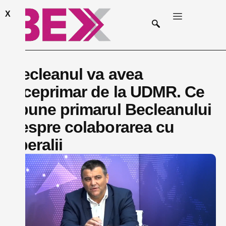
X
Becleanul va avea
viceprimar de la UDMR. Ce
spune primarul Becleanului
despre colaborarea cu
liberalii