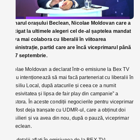
Primarul orașului Beclean, Nicolae Moldovan care a
câștigat la ultimele alegeri cel de-al șaptelea mandat
nu va mai colabora cu liberalii în viitoarea
administrație, partid care are încă viceprimarul până
în 27 septembrie.
Nicolae Moldovan a declarat într-o emisiune la Bex TV
că nu intenționează să mai facă parteneriat cu liberalii în
Consiliu Local, după atacurile și ceea ce a numit
”agresivitatea și lipsa de fair play din campanie” a
acestora. În aceste condiții negocierile pentru viceprimar
ar fi fost deja tranșate cu UDMR-ul, care a obținut doi
consilieri și va avea din nou, după o pauză, viceprimar
în Beclean.
Alte detalii aflați în emisiunea de la BEX TV: