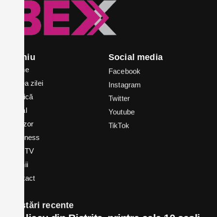
Meniu
Social media
Home
Facebook
Știrea zilei
Instagram
Politică
Twitter
Local
Youtube
In vizor
TikTok
Business
Bex TV
Opinii
Contact
Postări recente