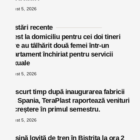
august 5, 2026
Postări recente
Arest la domiciliu pentru cei doi tineri
care au tâlhărit două femei într-un
apartament închiriat pentru servicii
sexuale
august 5, 2026
La scurt timp după inaugurarea fabricii
din Spania, TeraPlast raportează venituri
în creștere în primul semestru.
august 5, 2026
Mașină lovită de tren în Bistrița la ora 2