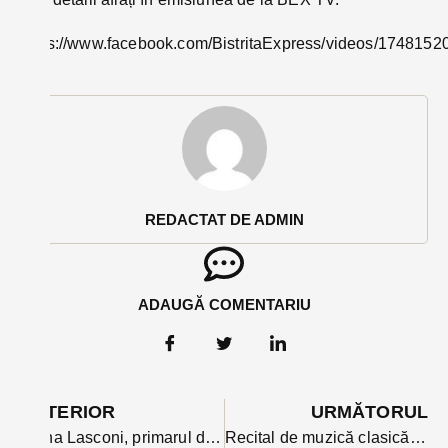
https://www.facebook.com/BistritaExpress/videos/174815
REDACTAT DE ADMIN
ADAUGĂ COMENTARIU
ANTERIOR
URMĂTORUL
Elena Lasconi, primarul din Campulung Muscel a câștigat alegerile interne pentru președinția USR
Recital de muzică clasică și poezie duminică la Biserica Protopopiatului Ortodox din Bistrița