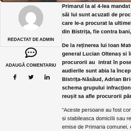
Primarul la al 4-lea mandat
săi lui sunt acuzati de pro
care le-a procurat la ultimel
din Bistrița, fie contra bani
REDACTAT DE ADMIN
De la reținerea lui Ioan Mat
general Lucian Oltenaș si î
procurorii au intrat în pose
ADAUGĂ COMENTARIU
audierile sunt abia la înce
Bistrița-Năsăud, Adrian Bri
schema grupului infracțion
reușit sa afle procurorii p
”Aceste persoane au fost con
si stabileasca domicilii sau
emise de Primaria comunei, c