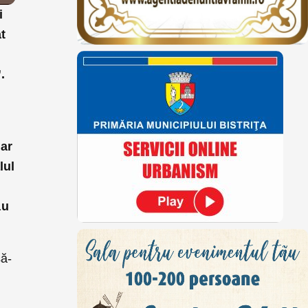
i
at
l
.
iar
lul
au
să-