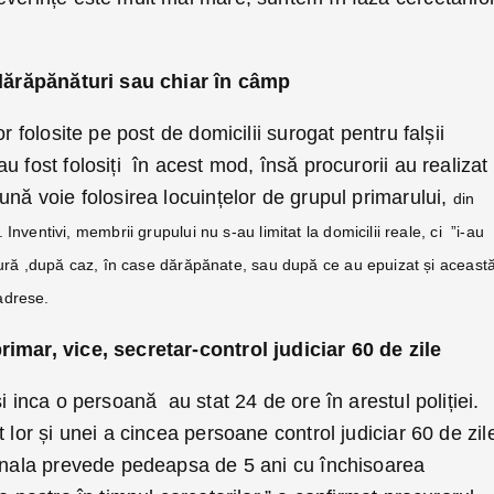
, dărăpănături sau chiar în câmp
r folosite pe post de domicilii surogat pentru falșii
u fost folosiți în acest mod, însă procurorii au realizat
ună voie folosirea locuințelor de grupul primarului,
din
 Inventivi, membrii grupului nu s-au limitat la domicilii reale, ci ”i-au
nctură ,după caz, în case dărăpănate, sau după ce au epuizat și aceast
adrese.
rimar, vice, secretar-control judiciar 60 de zile
i inca o persoană au stat 24 de ore în arestul poliției.
 lor și unei a cincea persoane control judiciar 60 de zil
penala prevede pedeapsa de 5 ani cu închisoarea