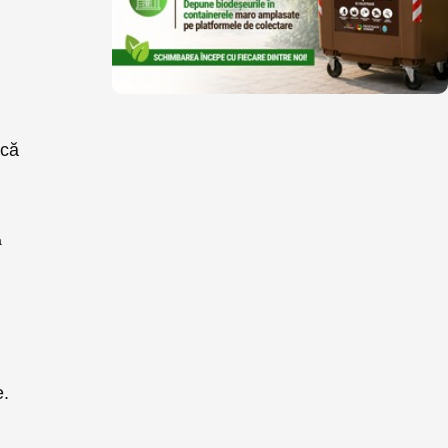
 că
ă
e.