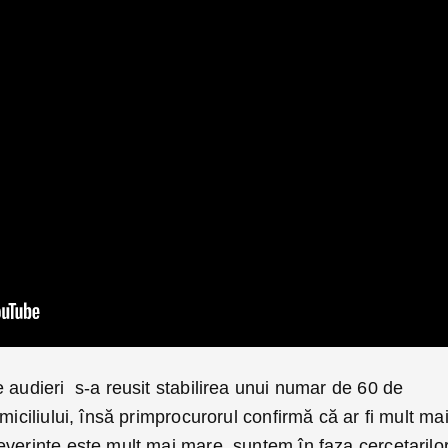
 audieri s-a reusit stabilirea unui numar de 60 de
miciliului, însă primprocurorul confirmă că ar fi mult ma
everințe este mult mai mare, suntem în faza cercetarilo