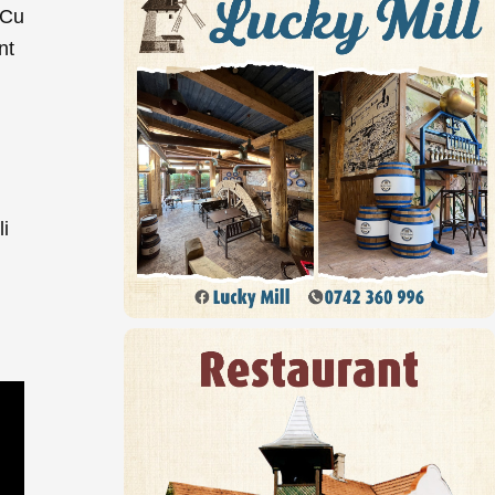
 Cu
nt
li