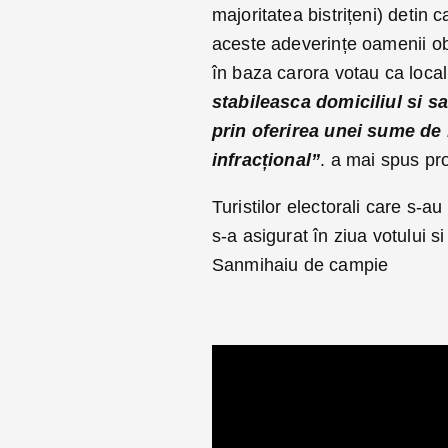
majoritatea bistrițeni) detin
aceste adeverințe oamenii obț
în baza carora votau ca localn
stabileasca domiciliul si sa
prin oferirea unei sume de 
infracțional”
. a mai spus pro
Turistilor electorali care s-a
s-a asigurat în ziua votului s
Sanmihaiu de campie