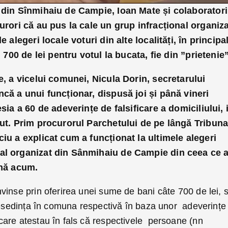
 din Sînmihaiu de Campie, Ioan Mate și colaboratori
curori că au pus la cale un grup infracțional organiz
e alegeri locale voturi din alte localități, în principa
, 700 de lei pentru votul la bucata, fie din ”prietenie”
e, a vicelui comunei, Nicula Dorin, secretarului
ncă a unui funcționar, dispusă joi și până vineri
sia a 60 de adeverințe de falsificare a domiciliului, 
put. Prim procurorul Parchetului de pe lângă Tribuna
ciu a explicat cum a funcționat la ultimele alegeri
al organizat din Sânmihaiu de Campie din ceea ce 
ână acum.
vinse prin oferirea unei sume de bani câte 700 de lei, 
 resedința în comuna respectivă în baza unor adeverințe
are atestau în fals că respectivele persoane (nn