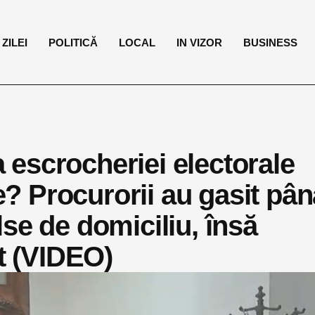
ZILEI
POLITICĂ
LOCAL
IN VIZOR
BUSINESS
escrocheriei electorale
 Procurorii au gasit pân
se de domiciliu, însă
ut (VIDEO)