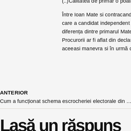
(..)Calitatea de primar o poat
Între Ioan Mate si contracan
care a candidat independent a
diferența dintre primarul Mate
Procurorii ar fi aflat din decla
aceeasi manevra si în urmă c
ANTERIOR
Cum a funcționat schema escrocheriei electorale din Sanmihaiu de Campie? Procurorii au gasit până acum 60 de adeverințe false de domiciliu, însă cercetarile
Lasă un răspuns