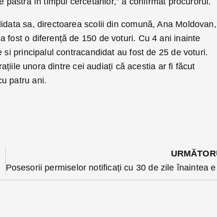
e pastra în timpul cercetarilor,” a confirmat procurorul.
didata sa, directoarea scolii din comună, Ana Moldovan,
 fost o diferență de 150 de voturi. Cu 4 ani inainte
 si principalul contracandidat au fost de 25 de voturi.
rațiile unora dintre cei audiați că acestia ar fi făcut
u patru ani.
URMĂTOR
 sunt la început (VIDEO)
Posesorii permiselor no