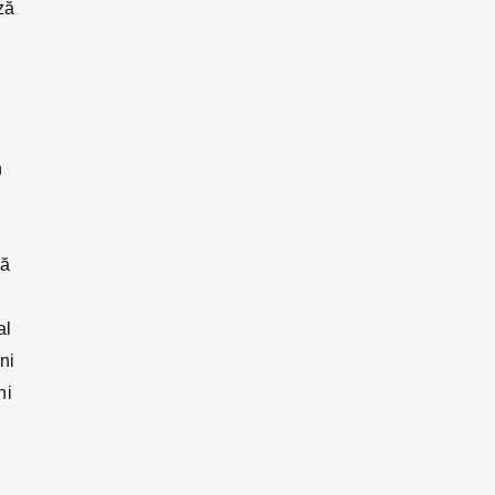
ză
n
să
al
ni
ni