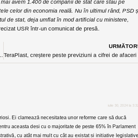
u mai avem 1.400 de companii de stat care stau pe
itele celor din economia reală. Nu în ultimul rând, PSD ș
l de stat, deja umflat în mod artificial cu ministere,
recizat USR într-un comunicat de presă.
URMĂTOR
rea sa scape de controlul judiciar. Alți doi acuzați din dosar au apelat la judecatori împotriva măsurii
iulie 30, 2024 la 3:
eriosi. Ei clamează necesitatea unor reforme care să ducă
 pentru aceasta desi cu o majoritate de peste 65% în Parlament
ivă, cu atât mai mult cu cât au existat si initiative legislative