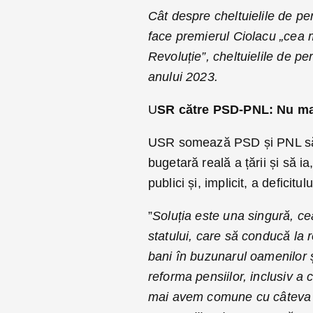
Cât despre cheltuielile de per
face premierul Ciolacu „cea 
Revoluție”, cheltuielile de p
anului 2023.
U
SR către PSD-PNL: Nu mai
USR somează PSD și PNL să n
bugetară reală a țării și să i
publici și, implicit, a deficitul
”
Soluția este una singură, c
statului, care să conducă la r
bani în buzunarul oamenilor 
reforma pensiilor, inclusiv a 
mai avem comune cu câteva su