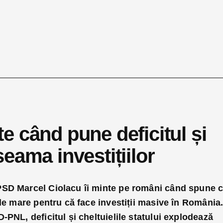
e când pune deficitul și
eama investițiilor
PSD Marcel Ciolacu îi minte pe români când spune 
 de mare pentru că face investiții masive în România
-PNL, deficitul și cheltuielile statului explodează