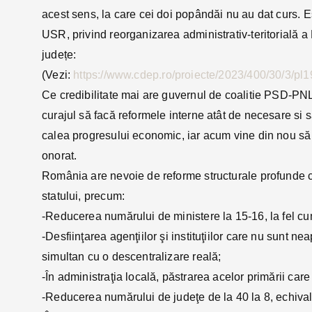
acest sens, la care cei doi popândăi nu au dat curs. 
USR, privind reorganizarea administrativ-teritorială 
județe:
(Vezi:
https://www.cdep.ro/proiecte/2023/400/30/3/pl1
Ce credibilitate mai are guvernul de coalitie PSD-PN
curajul să facă reformele interne atât de necesare si 
calea progresului economic, iar acum vine din nou să 
onorat.
România are nevoie de reforme structurale profunde c
statului, precum:
-Reducerea numărului de ministere la 15-16, la fel cu
-Desfiinţarea agenţiilor şi instituţiilor care nu sunt neap
simultan cu o descentralizare reală;
-În administraţia locală, păstrarea acelor primării car
-Reducerea numărului de judeţe de la 40 la 8, echival