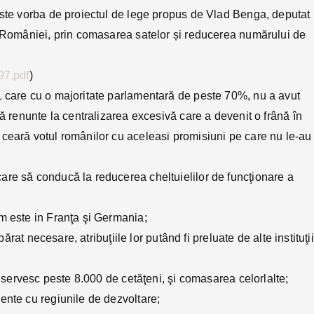
Este vorba de proiectul de lege propus de Vlad Benga, deputat
a României, prin comasarea satelor și reducerea numărului de
97.pdf
)
L care cu o majoritate parlamentară de peste 70%, nu a avut
să renunte la centralizarea excesivă care a devenit o frână în
ceară votul românilor cu aceleasi promisiuni pe care nu le-au
are să conducă la reducerea cheltuielilor de funcţionare a
m este in Franţa şi Germania;
ărat necesare, atribuţiile lor putând fi preluate de alte instituţii
e servesc peste 8.000 de cetăţeni, şi comasarea celorlalte;
ente cu regiunile de dezvoltare;