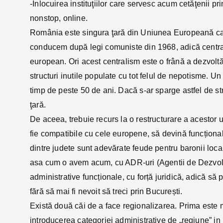
-Înlocuirea instituţiilor care servesc acum cetăţenii pr
nonstop, online.
România este singura ţară din Uniunea Europeană care 
conducem după legi comuniste din 1968, adică centrali
european. Ori acest centralism este o frână a dezvoltă
structuri inutile populate cu tot felul de nepotisme. Un
timp de peste 50 de ani. Dacă s-ar sparge astfel de s
ţară.
De aceea, trebuie recurs la o restructurare a acestor un
fie compatibile cu cele europene, să devină funcționa
dintre judete sunt adevărate feude pentru baronii locali
asa cum o avem acum, cu ADR-uri (Agentii de Dezvolt
administrative funcționale, cu forță juridică, adică să
fără să mai fi nevoit să treci prin București.
Există două căi de a face regionalizarea. Prima este m
introducerea categoriei administrative de „regiune” i