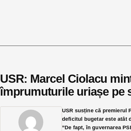
USR: Marcel Ciolacu mint
împrumuturile uriașe pe s
USR susține că premierul 
deficitul bugetar este atât
”De fapt, în guvernarea PSD