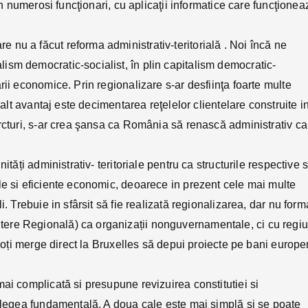
in numerosi funcţionari, cu aplicaţii informatice care funcţionea
nu a făcut reforma administrativ-teritorială . Noi încă ne
sm democratic-socialist, în plin capitalism democratic-
rii economice. Prin regionalizare s-ar desfiinţa foarte multe
 alt avantaj este decimentarea reţelelor clientelare construite i
trcturi, s-ar crea şansa ca România să renască administrativ ca
ități administrativ- teritoriale pentru ca structurile respective 
le si eficiente economic, deoarece in prezent cele mai multe
. Trebuie in sfârsit să fie realizată regionalizarea, dar nu form
ere Regională) ca organizații nonguvernamentale, ci cu regiu
 poți merge direct la Bruxelles să depui proiecte pe bani europe
ai complicată si presupune revizuirea constitutiei si
n legea fundamentală. A doua cale este mai simplă si se poate