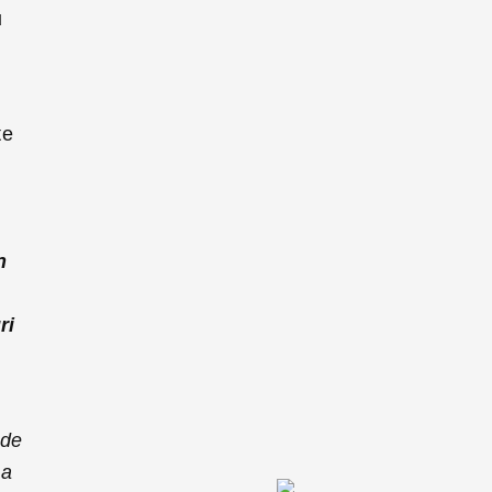
u
te
n
ri
 de
ca