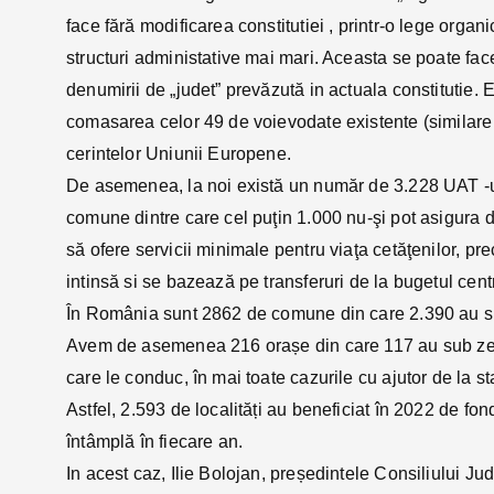
face fără modificarea constitutiei , printr-o lege orga
structuri administative mai mari. Aceasta se poate fa
denumirii de „judet” prevăzută in actuala constitutie. 
comasarea celor 49 de voievodate existente (similare 
cerintelor Uniunii Europene.
De asemenea, la noi există un număr de 3.228 UAT -uri 
comune dintre care cel puţin 1.000 nu-şi pot asigura din
să ofere servicii minimale pentru viaţa cetăţenilor, pr
intinsă si se bazează pe transferuri de la bugetul cent
În România sunt 2862 de comune din care 2.390 au sub 
Avem de asemenea 216 orașe din care 117 au sub zece
care le conduc, în mai toate cazurile cu ajutor de la st
Astfel, 2.593 de localități au beneficiat în 2022 de fo
întâmplă în fiecare an.
In acest caz, Ilie Bolojan, președintele Consiliului J