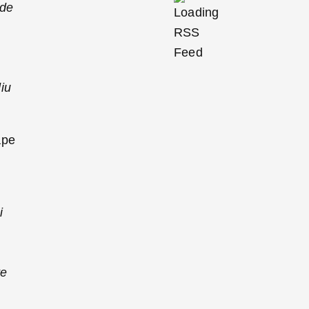
 de
iu
ape
i
te