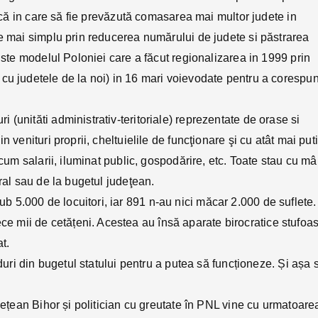
nică in care să fie prevăzută comasarea mai multor judete in
ce mai simplu prin reducerea numărului de judete si păstrarea
Este modelul Poloniei care a făcut regionalizarea in 1999 prin
cu judetele de la noi) in 16 mari voievodate pentru a corespu
(unităti administrativ-teritoriale) reprezentate de orase si
 venituri proprii, cheltuielile de funcţionare şi cu atât mai put
ecum salarii, iluminat public, gospodărire, etc. Toate stau cu m
ral sau de la bugetul judeţean.
5.000 de locuitori, iar 891 n-au nici măcar 2.000 de suflete.
 mii de cetățeni. Acestea au însă aparate birocratice stufoa
at.
nduri din bugetul statului pentru a putea să funcționeze. Și așa 
udețean Bihor și politician cu greutate în PNL vine cu urmatoare