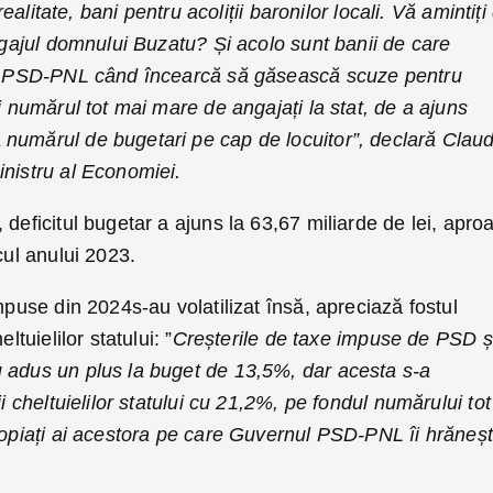
 realitate, bani pentru acoliții baronilor locali. Vă amintiți
bagajul domnului Buzatu? Și acolo sunt banii de care
rii PSD-PNL când încearcă să găsească scuze pentru
i numărul tot mai mare de angajați la stat, de a ajuns
numărul de bugetari pe cap de locuitor”, declară Claud
inistru al Economiei.
 deficitul bugetar a ajuns la 63,67 miliarde de lei, apro
cul anului 2023.
mpuse din 2024s-au volatilizat însă, apreciază fostul
ltuielilor statului: ”
Creșterile de taxe impuse de PSD ș
 adus un plus la buget de 13,5%, dar acesta s-a
ii cheltuielilor statului cu 21,2%, pe fondul numărului tot
propiați ai acestora pe care Guvernul PSD-PNL îi hrăneș