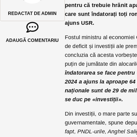
pentru că trebuie hrănit ap
REDACTAT DE ADMIN
care sunt îndatorați toți ro
ajuns USR.
Fostul ministru al economiei 
ADAUGĂ COMENTARIU
de deficit și investiții ale pr
concluzia că acesta vorbește p
puțin de jumătate din alocaril
îndatorarea se face pentru «
2024 a ajuns la aproape 64 d
naționale sunt de 29 de mil
se duc pe «investiții».
Din investiții, o mare parte s
guvernamentale, spune depu
fapt, PNDL-urile, Anghel Sali