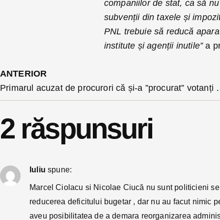
companiilor de stat, ca să n
subvenții din taxele și impoz
PNL trebuie să reducă aparatu
institute și agenții inutile”
a p
ANTERIOR
Primarul acuzat de procurori că și-a ”procurat” votanți de prin alte localități v
2 răspunsuri
Iuliu
spune:
Marcel Ciolacu si Nicolae Ciucă nu sunt politicieni s
reducerea deficitului bugetar , dar nu au facut nimic
aveu posibilitatea de a demara reorganizarea administrat