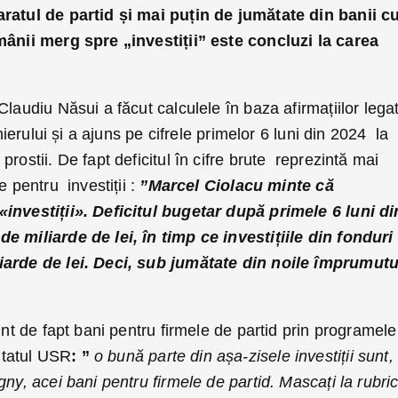
aratul de partid și mai puțin de jumătate din banii c
mânii merg spre „investiții” este concluzi la carea
Claudiu Năsui a făcut calculele în baza afirmațiilor lega
emierului și a ajuns pe cifrele primelor 6 luni din 2024 la
rostii. De fapt deficitul în cifre brute reprezintă mai
e pentru investiții :
”Marcel Ciolacu minte că
investiții». Deficitul bugetar după primele 6 luni di
e miliarde de lei, în timp ce investițiile din fonduri
iarde de lei. Deci, sub jumătate din noile împrumutu
unt de fapt bani pentru firmele de partid prin programele
tatul USR
: ”
o bună parte din așa-zisele investiții sunt,
gny, acei bani pentru firmele de partid. Mascați la rubri