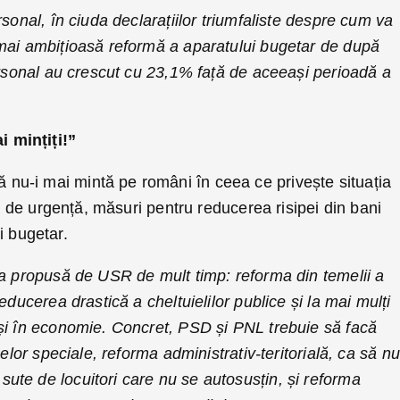
sonal, în ciuda declarațiilor triumfaliste despre cum va
mai ambițioasă reformă a aparatului bugetar de după
ersonal au crescut cu 23,1% față de aceeași perioadă a
 mințiți!”
u-i mai mintă pe români în ceea ce privește situația
a, de urgență, măsuri pentru reducerea risipei din bani
ui bugetar.
ea propusă de USR de mult timp: reforma din temelii a
educerea drastică a cheltuielilor publice și la mai mulți
și în economie. Concret, PSD și PNL trebuie să facă
celor speciale, reforma administrativ-teritorială, ca să nu
te de locuitori care nu se autosusțin, și reforma