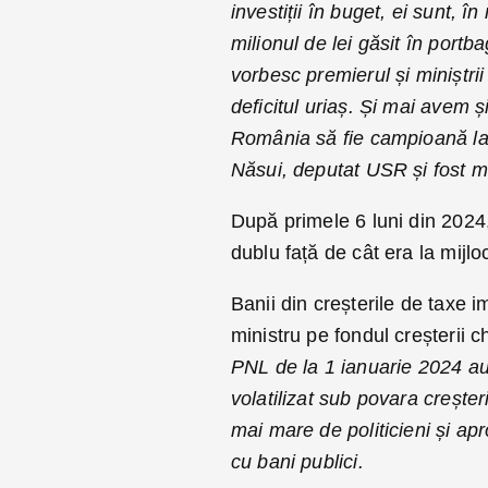
investiții în buget, ei sunt, în
milionul de lei găsit în port
vorbesc premierul și minișt
deficitul uriaș. Și mai avem ș
România să fie campioană la 
Năsui, deputat USR și fost m
După primele 6 luni din 2024,
dublu față de cât era la mijlo
Banii din creșterile de taxe i
ministru pe fondul creșterii che
PNL de la 1 ianuarie 2024 au
volatilizat sub povara creșter
mai mare de politicieni și a
cu bani publici.