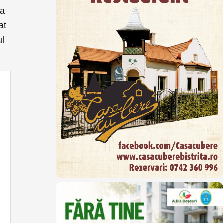
na
at
ul