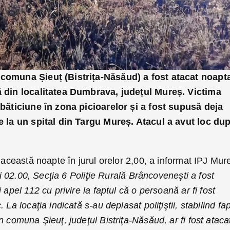
 comuna Șieuț (Bistrița-Năsăud) a fost atacat noapt
ă din localitatea Dumbrava, județul Mureș. Victima
lbăticiune în zona picioarelor și a fost supusă deja
le la un spital din Targu Mureș. Atacul a avut loc du
n această noapte în jurul orelor 2,00, a informat IPJ Mur
rei 02.00, Secţia 6 Poliţie Rurală Brâncoveneşti a fost
 apel 112 cu privire la faptul că o persoană ar fi fost
La locaţia indicată s-au deplasat poliţiştii, stabilind fap
n comuna Şieuţ, judeţul Bistriţa-Năsăud, ar fi fost ataca