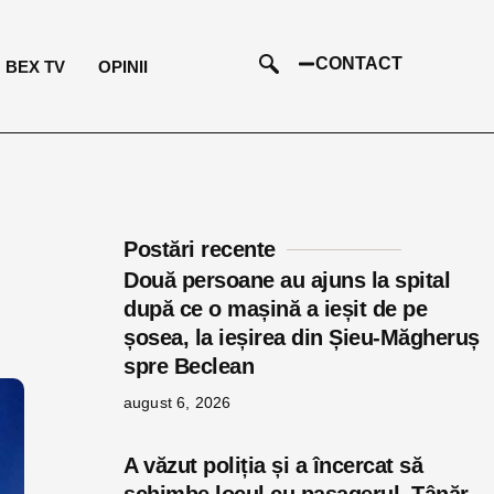
CONTACT
BEX TV
OPINII
Postări recente
Două persoane au ajuns la spital
după ce o mașină a ieșit de pe
șosea, la ieșirea din Șieu-Măgheruș
spre Beclean
august 6, 2026
A văzut poliția și a încercat să