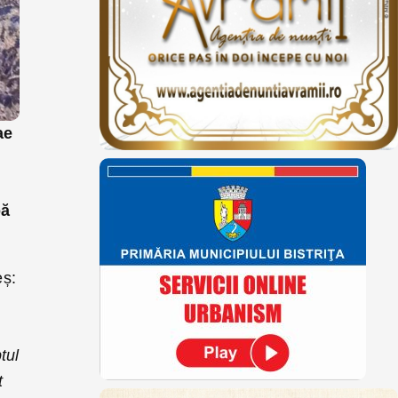
ae
pă
eș:
tul
t