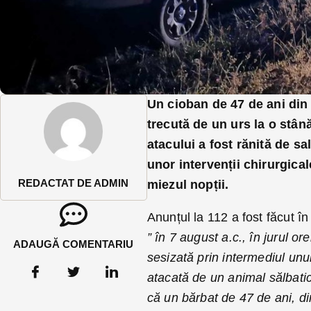
Un cioban de 47 de ani din
trecută de un urs la o stân
atacului a fost rănită de sa
unor intervenții chirurgica
REDACTAT DE ADMIN
miezul nopții.
Anunțul la 112 a fost făcut î
” în 7 august a.c., în jurul o
ADAUGĂ COMENTARIU
sesizată prin intermediul unui
atacată de un animal sălbatic. 
că un bărbat de 47 de ani, di