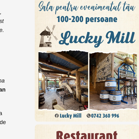
,
st
e.
ma
ean
a
 de