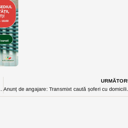
URMĂTOR
gat în stop cardiorespirator. Care a fost șansa omului? VIDEO
Anunț de angajare: Tran