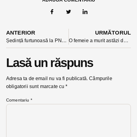
ANTERIOR
URMĂTORUL
Ședință furtunoasă la PNL Bistrița-Năsăud în prezența președintelui Nicolae Ciucă și a mai multor lideri centrali. Ce s-a decis? (SURSE)
O femeie a murit astăzi după ce mașina în care se afla s-a izbit de stalp de electricitate în Beclean. E al doilea accident mortal din această săptămână
Lasă un răspuns
Adresa ta de email nu va fi publicată.
Câmpurile
obligatorii sunt marcate cu
*
Comentariu
*