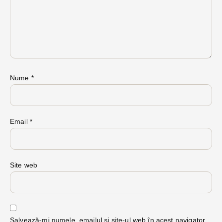
Nume
*
Email
*
Site web
Salvează-mi numele, emailul și site-ul web în acest navigator