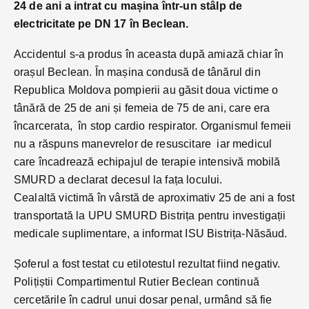
24 de ani a intrat cu mașina într-un stâlp de
electricitate pe DN 17 în Beclean.
Accidentul s-a produs în aceasta după amiază chiar în
orașul Beclean. În mașina condusă de tânărul din
Republica Moldova pompierii au găsit doua victime o
tânără de 25 de ani și femeia de 75 de ani, care era
încarcerata, în stop cardio respirator. Organismul femeii
nu a răspuns manevrelor de resuscitare iar medicul
care încadrează echipajul de terapie intensivă mobilă
SMURD a declarat decesul la fața locului.
Cealaltă victimă în vârstă de aproximativ 25 de ani a fost
transportată la UPU SMURD Bistrița pentru investigații
medicale suplimentare, a informat ISU Bistrița-Năsăud.
Șoferul a fost testat cu etilotestul rezultat fiind negativ.
Polițiștii Compartimentul Rutier Beclean continuă
cercetările în cadrul unui dosar penal, urmând să fie