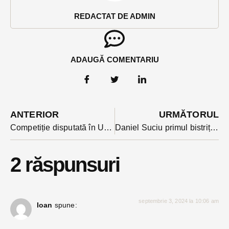
REDACTAT DE ADMIN
ADAUGĂ COMENTARIU
ANTERIOR
URMĂTORUL
Competiție disputată în USR BN pentru locul considerat eligibil la alegerile parlamentare. Cine a câștigat competiția internă
Daniel Suciu primul bistrițean ales președinte al Camerei Deputaților. L-a contracandidat președintele AUR, George Simion
2 răspunsuri
septembrie 3, 2024 la 10:06 am
Ioan
spune: