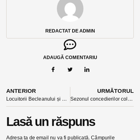
REDACTAT DE ADMIN
ADAUGĂ COMENTARIU
ANTERIOR
URMĂTORUL
Locuitorii Becleanului și Căianului Mic nu pot dona sânge din cauza infecțiilor cu West Nile. Cazurile au fost semnalate săptămânile trecute
Sezonul concedierilor colective din județ continuă: după Leoni urmează RAAL. Angajații disponibilizați de la fabrica de radiatoare merg în șomaj fără compensatorii
Lasă un răspuns
Adresa ta de email nu va fi publicată.
Câmpurile