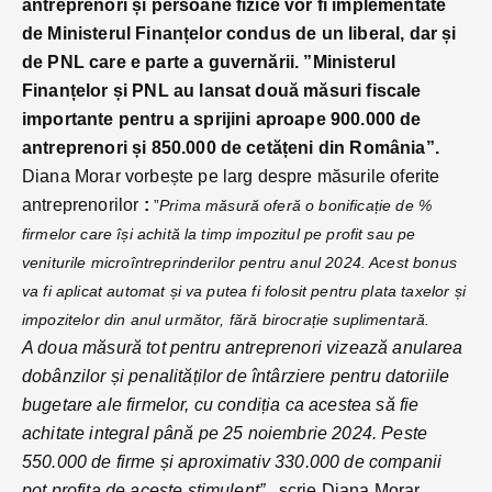
antreprenori și persoane fizice vor fi implementate
de Ministerul Finanțelor condus de un liberal, dar și
de PNL care e parte a guvernării. ”Ministerul
Finanțelor și PNL au lansat două măsuri fiscale
importante pentru a sprijini aproape 900.000 de
antreprenori și 850.000 de cetățeni din România”.
Diana Morar vorbește pe larg despre măsurile oferite
antreprenorilor
:
”
Prima măsură oferă o bonificație de %
firmelor care își achită la timp impozitul pe profit sau pe
veniturile microîntreprinderilor pentru anul 2024. Acest bonus
va fi aplicat automat și va putea fi folosit pentru plata taxelor și
impozitelor din anul următor, fără birocrație suplimentară.
A doua măsură tot pentru antreprenori vizează anularea
dobânzilor și penalităților de întârziere pentru datoriile
bugetare ale firmelor, cu condiția ca acestea să fie
achitate integral până pe 25 noiembrie 2024. Peste
550.000 de firme și aproximativ 330.000 de companii
pot profita de aceste stimulent” ,
scrie Diana Morar.