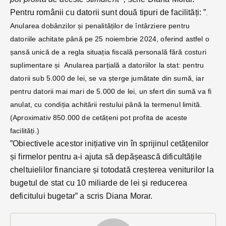
Pentru românii cu datorii sunt două tipuri de facilități: ”
.
Anularea dobânzilor și penalităților de întârziere pentru
datoriile achitate până pe 25 noiembrie 2024, oferind astfel o
șansă unică de a regla situația fiscală personală fără costuri
suplimentare și
Anularea parțială a datoriilor la stat: pentru
datorii sub 5.000 de lei, se va șterge jumătate din sumă, iar
pentru datorii mai mari de 5.000 de lei, un sfert din sumă va fi
anulat, cu condiția achitării restului până la termenul limită.
(Aproximativ 850.000 de cetățeni pot profita de aceste
facilități.)
”Obiectivele acestor inițiative vin în sprijinul cetățenilor
și firmelor pentru a-i ajuta să depășească dificultățile
cheltuielilor financiare și totodată creșterea veniturilor la
bugetul de stat cu 10 miliarde de lei și reducerea
deficitului bugetar” a scris Diana Morar.