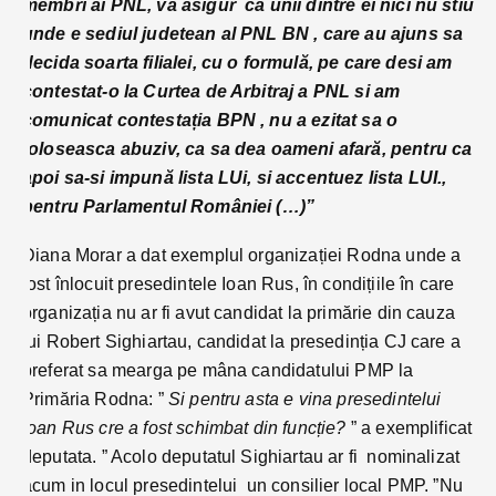
membri ai PNL, va asigur ca unii dintre ei nici nu stiu
unde e sediul judetean al PNL BN , care au ajuns sa
decida soarta filialei, cu o formulă, pe care desi am
contestat-o la Curtea de Arbitraj a PNL si am
comunicat contestația BPN , nu a ezitat sa o
foloseasca abuziv, ca sa dea oameni afară, pentru ca
apoi sa-si impună lista LUi, si accentuez lista LUI.,
pentru Parlamentul României (…)”
Diana Morar a dat exemplul organizației Rodna unde a
fost înlocuit presedintele Ioan Rus, în condițiile în care
organizația nu ar fi avut candidat la primărie din cauza
lui Robert Sighiartau, candidat la presedinția CJ care a
preferat sa mearga pe mâna candidatului PMP la
Primăria Rodna: ”
Si pentru asta e vina presedintelui
Ioan Rus cre a fost schimbat din funcție?
” a exemplificat
deputata. ” Acolo deputatul Sighiartau ar fi nominalizat
acum in locul presedintelui un consilier local PMP. ”Nu