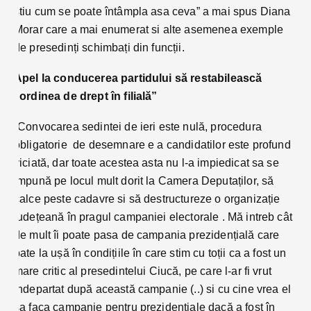
stiu cum se poate întâmpla asa ceva” a mai spus Diana
Morar care a mai enumerat si alte asemenea exemple
de presedinți schimbați din funcții.
Apel la conducerea partidului să restabilească
”ordinea de drept în filială”
”Convocarea sedintei de ieri este nulă, procedura
obligatorie de desemnare e a candidatilor este profund
viciată, dar toate acestea asta nu l-a impiedicat sa se
impună pe locul mult dorit la Camera Deputaților, să
calce peste cadavre si să destructureze o organizație
județeană în pragul campaniei electorale . Mă intreb cât
de mult îi poate pasa de campania prezidențială care
bate la ușă în condițiile în care stim cu toții ca a fost un
mare critic al presedintelui Ciucă, pe care l-ar fi vrut
indepartat după această campanie (..) si cu cine vrea el
sa faca campanie pentru prezidențiale dacă a fost în