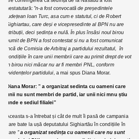
are convingerea că sedința de la Năsăud a fost
nestatutară:
”n-a fost convocată de președintele
județean Ioan Turc, asa cum e statutul, ci de Robert
Sighiartau, care deși e vicepresedinte al BPN nu are
atribuții, deci ședința e nulă. În plus însăsi noul birou
numit de BPN a fost contestat si nu a fost comunicat
încă de Comisia de Arbitraj a partidului rezultatul, în
condițiile în care unii membrii care au primit drept de vot
in birou nici măcar nu ar fi membri PNL, conform
evidențelor partidului,
a mai spus Diana Morar.
Diana Morar: ” a organizat sedinta cu oameni care
unii nu sunt membri de partid, iar unii nici mnu știu
unde e sediul filialei”
Aceasta s-a întrebat și cât de mult îi pasă de campania
care bate la ușă deputatului Sighiartău în condițiile în
care
”
a organizat sedința cu oamenii care nu sunt