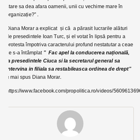
stare sa dea afara oamenii, unii cu vechime mare în
organizație?” .
Diana Morar a explicat și că a părasit lucrarile alături
de presedintele Ioan Turc, și el votat în lipsă pentru a
protesta împotriva caracterului profund nestatutar a ceae
ce s-a întâmplat
” Fac apel la conducerea națională,
la presedintele Ciuca si la secretarul general sa
intervina in filiala sa restabileasca ordinea de drept”
a
mai spus Diana Morar.
https://www.facebook.com/propolitica.ro/videos/56096136