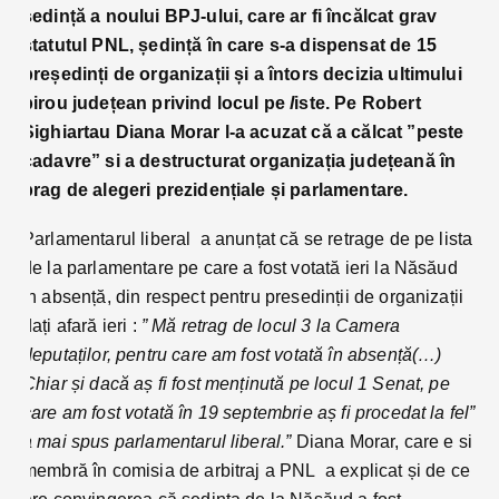
ședință a noului BPJ-ului, care ar fi încălcat grav
statutul PNL, ședință în care s-a dispensat de 15
președinți de organizații și a întors decizia ultimului
birou județean privind locul pe
l
iste. Pe Robert
Sighiartau Diana Morar l-a acuzat că a călcat ”peste
cadavre” si a destructurat organizația județeană în
prag de alegeri prezidențiale și parlamentare.
Parlamentarul liberal a anunțat că se retrage de pe lista
de la parlamentare pe care a fost votată ieri la Năsăud
în absență, din respect pentru presedinții de organizații
dați afară ieri :
” Mă retrag de locul 3 la Camera
deputaților, pentru care am fost votată în absență(…)
Chiar și dacă aș fi fost menținută pe locul 1 Senat, pe
care am fost votată în 19 septembrie aș fi procedat la fel”
a mai spus parlamentarul liberal.”
Diana Morar, care e si
membră în comisia de arbitraj a PNL a explicat și de ce