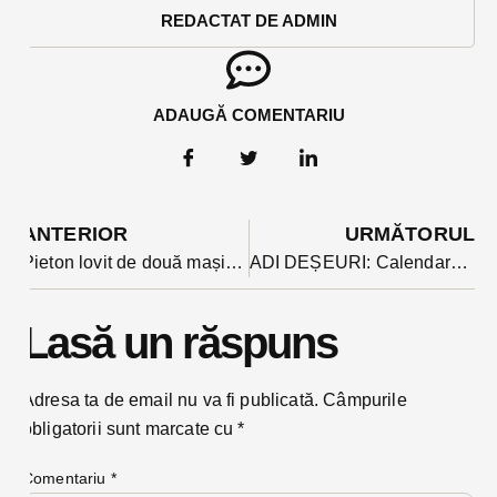
REDACTAT DE ADMIN
ADAUGĂ COMENTARIU
ANTERIOR
URMĂTORUL
Pieton lovit de două mașini azi noapte în Budacu de Jos. Paramedicii au reusit sa-l resusciteze, însă starea acestuia e foarte gravă
ADI DEȘEURI: Calendarul programului de colectare a deșeurilor reciclabile din octombrie
Lasă un răspuns
Adresa ta de email nu va fi publicată.
Câmpurile
obligatorii sunt marcate cu
*
Comentariu
*