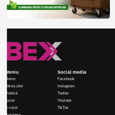
Meniu
Social media
Home
Facebook
Știrea zilei
Instagram
Politică
Twitter
Local
Youtube
In vizor
TikTok
Business