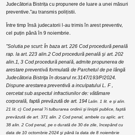
Judecătoria Bistrița cu propunere de luare a unei măsuri
preventive.”au transmis polițistii.
Între timp însă judecatorii l-au trimis în arest preventiv,
cel puțin până în 9 noiembrie.
”Solutia pe scurt: În baza art. 226 Cod procedură penală
rap. la art. 223 alin.2 Cod procedură penală şi art. 202
alin.1, 3 Cod procedură penală, admite propunerea de
arestare preventivă formulată de Parchetul de pe lângă
Judecătoria Bistriţa în dosarul nr.3147/193/P/2024.
Dispune arestarea preventivă a inculpatului L. F ,
cercetat sub aspectul infractiunilor de: vătămare
corporală, faptă prevăzută de art. 194
L
alin. 1 lit. e şi alin.
21 lit. c) Cod penal ?i tulburarea ordinii şi liniştii publice, faptă
prevăzută de art. 371 alin. 2 Cod penal, ambele cu aplic. art.
38 alin. 2 Cod penal, pe o durată de 30 de zile, începând cu
data de 10 octombrie 2024 şi până la data de 8 noiembrie