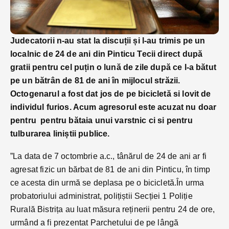
Judecatorii n-au stat la discuții și l-au trimis pe un
localnic de 24 de ani din Pinticu Tecii direct după
gratii pentru cel puțin o lună de zile după ce l-a bătut
pe un bătrân de 81 de ani în mijlocul străzii.
Octogenarul a fost dat jos de pe bicicletă si lovit de
individul furios. Acum agresorul este acuzat nu doar
pentru pentru bătaia unui varstnic ci si pentru
tulburarea liniștii publice.
”La data de 7 octombrie a.c., tânărul de 24 de ani ar fi
agresat fizic un bărbat de 81 de ani din Pinticu, în timp
ce acesta din urmă se deplasa pe o bicicletă.În urma
probatoriului administrat, polițiștii Secției 1 Poliție
Rurală Bistrița au luat măsura reținerii pentru 24 de ore,
urmând a fi prezentat Parchetului de pe lângă