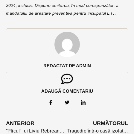
2024, inclusiv. Dispune emiterea, în mod corespunzător, a
mandatului de arestare preventivă pentru inculpatul L.F. .
REDACTAT DE ADMIN
ADAUGĂ COMENTARIU
ANTERIOR
URMĂTORUL
”Plicul” lui Liviu Rebreanu- reprezentație la Palatul Culturii Bistrița. O satiră politică valabilă și azi
Tragedie într-o casă izolata din Poiana Ilvei: trupul proprietarului găsit carbonizat, după stingerea incendiului