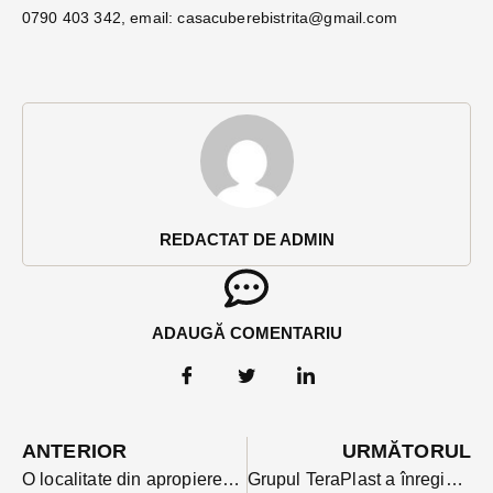
0790 403 342, email:
casacuberebistrita@gmail.com
REDACTAT DE ADMIN
ADAUGĂ COMENTARIU
ANTERIOR
URMĂTORUL
O localitate din apropierea Bistriței a rămas marți fără apă după ce angajații unei firme de construcții au avariat conducta de aducțiune
Grupul TeraPlast a înregistrat o creștere de 32% a cifrei de afaceri în primele 9 luni ale anului față de 2023. Cum au evoluat fiecare fiecare din afacerile grupului?