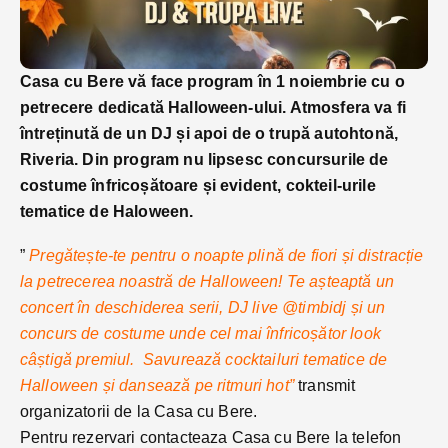
Casa cu Bere vă face program în 1 noiembrie cu o
petrecere dedicată Halloween-ului. Atmosfera va fi
întreținută de un DJ și apoi de o trupă autohtonă,
Riveria. Din program nu lipsesc concursurile de
costume înfricoșătoare și evident, cokteil-urile
tematice de Haloween.
”
Pregătește-te pentru o noapte plină de fiori și distracție
la petrecerea noastră de Halloween! Te așteaptă un
concert în deschiderea serii, DJ live
@timbidj
și un
concurs de costume unde cel mai înfricoșător look
câștigă premiul. Savurează cocktailuri tematice de
Halloween și dansează pe ritmuri hot”
transmit
organizatorii de la Casa cu Bere.
Pentru rezervari contacteaza Casa cu Bere la telefon