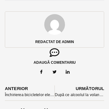
REDACTAT DE ADMIN
ADAUGĂ COMENTARIU
ANTERIOR
URMĂTORUL
Închirierea bicicletelor electrice puse la dispoziție de municipalitatea Bistrița este încă gratuită
După ce alcoolul la volan l-a lăsat fără carnet, un bărbat a ajuns în arest preventiv pentru că n-a vrut sa renunțe la șofat.