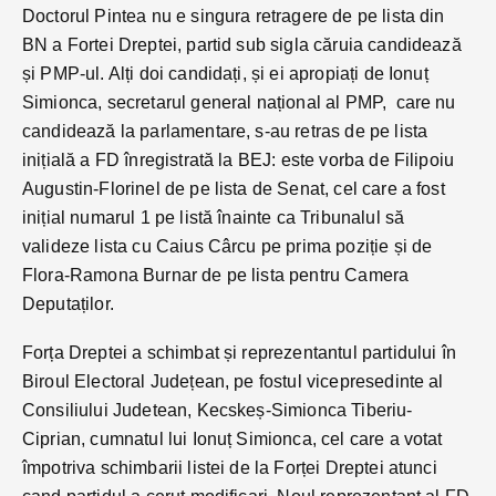
Doctorul Pintea nu e singura retragere de pe lista din
BN a Fortei Dreptei, partid sub sigla căruia candidează
și PMP-ul. Alți doi candidați, și ei apropiați de Ionuț
Simionca, secretarul general național al PMP, care nu
candidează la parlamentare, s-au retras de pe lista
inițială a FD înregistrată la BEJ: este vorba de Filipoiu
Augustin-Florinel de pe lista de Senat, cel care a fost
inițial numarul 1 pe listă înainte ca Tribunalul să
valideze lista cu Caius Cârcu pe prima poziție și de
Flora-Ramona Burnar de pe lista pentru Camera
Deputaților.
Forța Dreptei a schimbat și reprezentantul partidului în
Biroul Electoral Județean, pe fostul vicepresedinte al
Consiliului Judetean, Kecskeș-Simionca Tiberiu-
Ciprian, cumnatul lui Ionuț Simionca, cel care a votat
împotriva schimbarii listei de la Forței Dreptei atunci