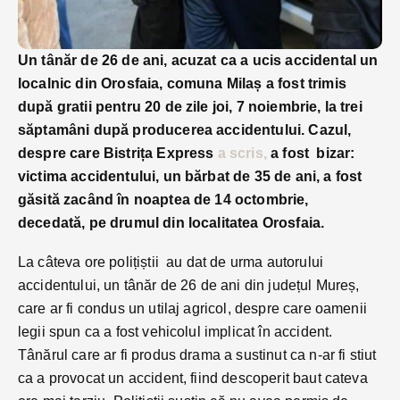
Un tânăr de 26 de ani, acuzat ca a ucis accidental un
localnic din Orosfaia, comuna Milaș a fost trimis
după gratii pentru 20 de zile joi, 7 noiembrie, la trei
săptamâni după producerea accidentului. Cazul,
despre care Bistrița Express
a scris,
a fost bizar:
victima accidentului, un bărbat de 35 de ani, a fost
găsită zacând în noaptea de 14 octombrie,
decedată, pe drumul din localitatea Orosfaia.
La câteva ore polițiștii au dat de urma autorului
accidentului, un tânăr de 26 de ani din județul Mureș,
care ar fi condus un utilaj agricol, despre care oamenii
legii spun ca a fost vehicolul implicat în accident.
Tânărul care ar fi produs drama a sustinut ca n-ar fi stiut
ca a provocat un accident, fiind descoperit baut cateva