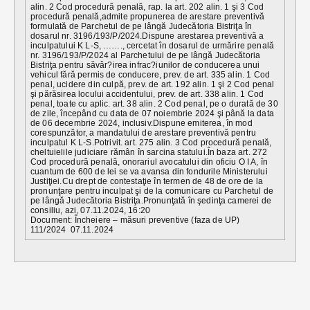
alin. 2 Cod procedură penală, rap. la art. 202 alin. 1 şi 3 Cod
procedură penală,admite propunerea de arestare preventivă
formulată de Parchetul de pe lângă Judecătoria Bistriţa în
dosarul nr. 3196/193/P/2024.Dispune arestarea preventivă a
inculpatului K L-S, ……., cercetat în dosarul de urmărire penală
nr. 3196/193/P/2024 al Parchetului de pe lângă Judecătoria
Bistriţa pentru săvâr?irea infrac?iunilor de conducerea unui
vehicul fără permis de conducere, prev. de art. 335 alin. 1 Cod
penal, ucidere din culpă, prev. de art. 192 alin. 1 şi 2 Cod penal
şi părăsirea locului accidentului, prev. de art. 338 alin. 1 Cod
penal, toate cu aplic. art. 38 alin. 2 Cod penal, pe o durată de 30
de zile, începând cu data de 07 noiembrie 2024 şi până la data
de 06 decembrie 2024, inclusiv.Dispune emiterea, în mod
corespunzător, a mandatului de arestare preventivă pentru
inculpatul K L-S.Potrivit. art. 275 alin. 3 Cod procedură penală,
cheltuielile judiciare rămân în sarcina statului.În baza art. 272
Cod procedură penală, onorariul avocatului din oficiu O I A, în
cuantum de 600 de lei se va avansa din fondurile Ministerului
Justiţiei.Cu drept de contestaţie în termen de 48 de ore de la
pronunţare pentru inculpat şi de la comunicare cu Parchetul de
pe lângă Judecătoria Bistriţa.Pronunţată în şedinţa camerei de
consiliu, azi, 07.11.2024, 16:20
Document: Încheiere – măsuri preventive (faza de UP)
111/2024 07.11.2024