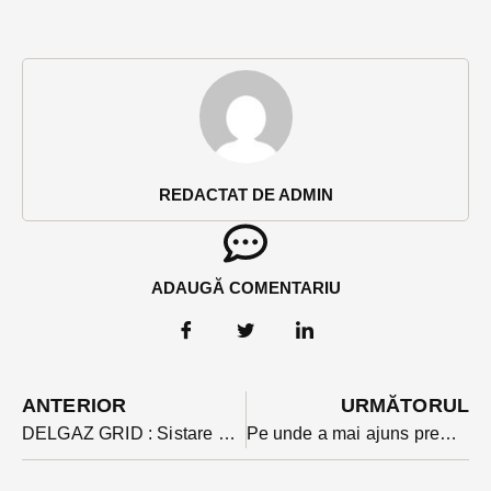
REDACTAT DE ADMIN
ADAUGĂ COMENTARIU
ANTERIOR
URMĂTORUL
DELGAZ GRID : Sistare alimentare gaze naturale in localitatea Bistrita, judetul Bistrita Nasaud
Pe unde a mai ajuns premierul Ciolacu în vizita din Bistrița-Năsăud? Șantierul unei construcții prin PNRR și unul dintre cele mai cunoscute ONG -uri din țară, incluse în Agendă