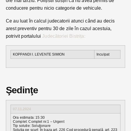
ore mai tarziu. Polițistii susțin că nu avea permis de
conducere pentru nicio categorie de vehicule.
Ce au luat în calcul judecatorii atunci când au decis
arest preventiv pentru 30 de zile în cazul acestuia,
potrivit portalului
Judecătoriei Bistrița:
KOPPANDI I. LEVENTE SIMION
Inculpat
Şedinţe
07.11.2024
Ora estimata: 15:30
Complet: Complet nr.1 – Urgent
Tip solutie: Soluţionare
Solutia pe scurt: În baza art. 226 Cod procedură penală, art. 223