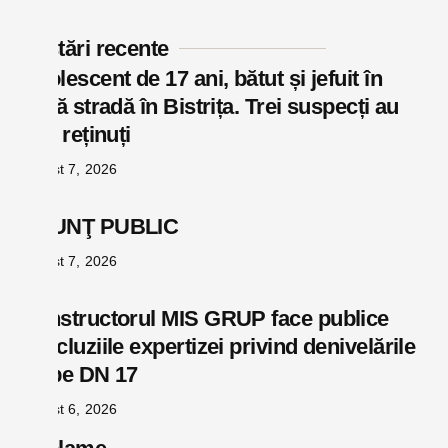
Postări recente
Adolescent de 17 ani, bătut și jefuit în
plină stradă în Bistrița. Trei suspecți au
fost reținuți
august 7, 2026
ANUNŢ PUBLIC
august 7, 2026
Constructorul MIS GRUP face publice
concluziile expertizei privind denivelările
de pe DN 17
august 6, 2026