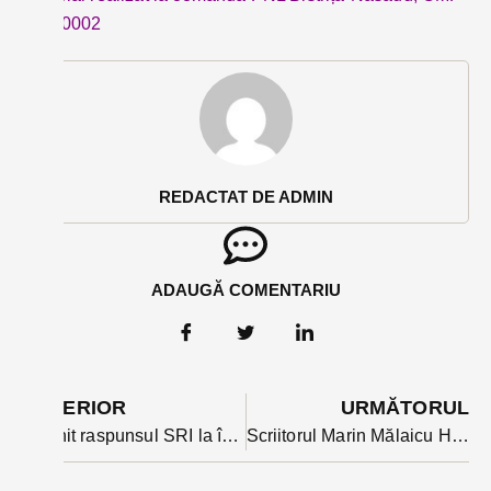
11240002
REDACTAT DE ADMIN
ADAUGĂ COMENTARIU
ANTERIOR
URMĂTORUL
A venit raspunsul SRI la întrebarile comisiei parlamentare legate de interferența unor entități statale sau non statale în alegerile din România
Scriitorul Marin Mălaicu Hondrari își lansează romanul cu numărul 5, ”Clandestin” la Casa cu Bere