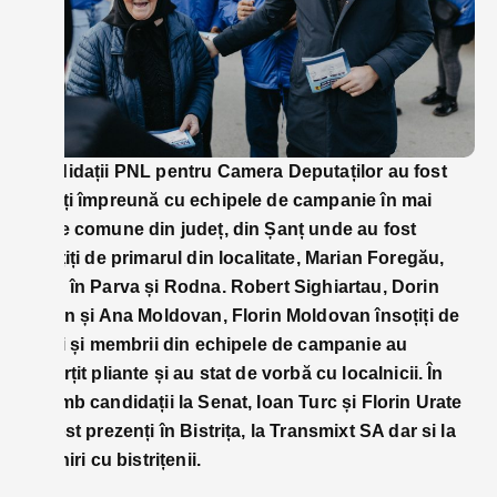
Candidații PNL pentru Camera Deputaților au fost
văzuți împreună cu echipele de campanie în mai
multe comune din județ, din Șanț unde au fost
însoțiți de primarul din localitate, Marian Foregău,
până în Parva și Rodna. Robert Sighiartau, Dorin
Vlașin și Ana Moldovan, Florin Moldovan însoțiți de
tineri și membrii din echipele de campanie au
împărțit pliante și au stat de vorbă cu localnicii. În
schimb candidații la Senat, Ioan Turc și Florin Urate
au fost prezenți în Bistrița, la Transmixt SA dar si la
întâlniri cu bistrițenii.