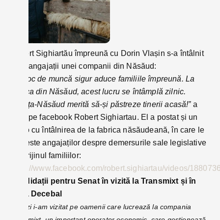
Robert Sighiartău împreună cu Dorin Vlașin s-a întâlnit
și cu angajații unei companii din Năsăud:
”Un loc de muncă sigur aduce familiile împreună. La
fabrica din Năsăud, acest lucru se întâmplă zilnic.
Bistrița-Năsăud merită să-și păstreze tinerii acasă!”
a
scris pe facebook Robert Sighiartau. El a postat și un
video cu întâlnirea de la fabrica năsăudeană, în care le
vorbeste angajaților despre demersurile sale legislative
în sprijinul familiilor:
https://www.facebook.com/robert.sighiartau/videos/18807
Candidații pentru Senat în vizită la Transmixt și în
Piața Decebal
”
Astăzi i-am vizitat pe oamenii care lucrează la compania
Transmixt, un important operator economic, care gestionează