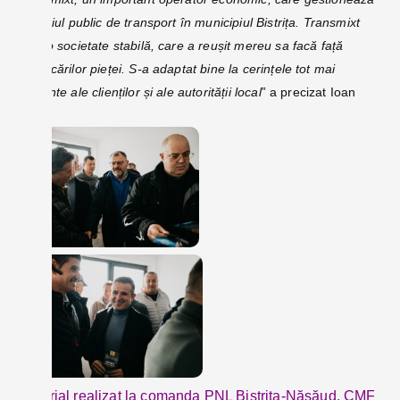
serviciul public de transport în municipiul Bistrița.
Transmixt
este o societate stabilă, care a reușit mereu sa facă față
provocărilor pieței. S-a adaptat bine la cerințele tot mai
exigente ale clienților și ale autorității local
” a precizat Ioan
Turc.
Material realizat la comanda PNL Bistrița-Năsăud, CMF