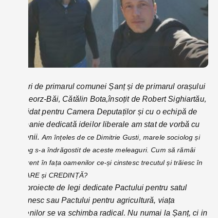
Alături de primarul comunei Șanț și de primarul orașului
Sângeorz-Băi, Cătălin Bota,însoțit de Robert Sighiartău,
candidat pentru Camera Deputaților și cu o echipă de
campanie dedicată ideilor liberale am stat de vorbă cu
șănțenii.
Am înțeles de ce Dimitrie Gusti, marele sociolog și
etnolog s-a îndrăgostit de aceste meleaguri. Cum să rămâi
indiferent în fața oamenilor ce-și cinstesc trecutul și trăiesc în
ONOARE și CREDINȚĂ?
Prin proiecte de legi dedicate Pactului pentru satul
românesc sau Pactului pentru agricultură, viața
oamenilor se va schimba radical. Nu numai la Șanț, ci in