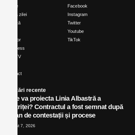
Home
Facebook
Știrea zilei
Instagram
Politică
Twitter
Local
Youtube
In vizor
TikTok
Business
Bex TV
Opinii
Contact
Postări recente
Cine va proiecta Linia Albastră a
Bistriței? Contractul a fost semnat după
un an de contestații și procese
august 7, 2026