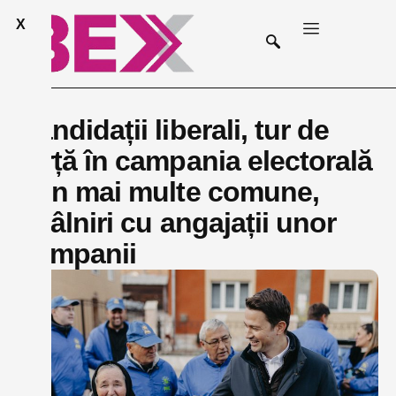
X
Candidații liberali, tur de
forță în campania electorală
prin mai multe comune,
întâlniri cu angajații unor
companii