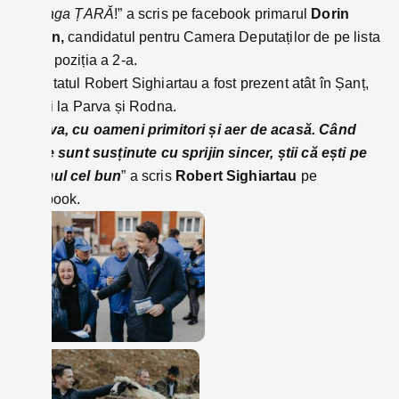
întreaga ȚARĂ
!” a scris pe facebook primarul
Dorin
Vlașin,
candidatul pentru Camera Deputaților de pe lista
PNL, poziția a 2-a.
Deputatul Robert Sighiartau a fost prezent atât în Șanț,
dar și la Parva și Rodna.
”Parva, cu oameni primitori și aer de acasă. Când
ideile sunt susținute cu sprijin sincer, știi că ești pe
drumul cel bun
” a scris
Robert Sighiartau
pe
facebook.