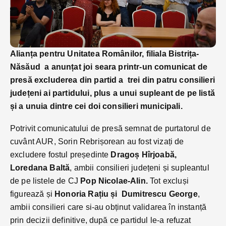
Alianța pentru Unitatea Românilor, filiala Bistrița-
Năsăud a anunțat joi seara printr-un comunicat de
presă excluderea din partid a trei din patru consilieri
județeni ai partidului, plus a unui supleant de pe listă
și a unuia dintre cei doi consilieri municipali.
Potrivit comunicatului de presă semnat de purtatorul de
cuvânt AUR, Sorin Rebrișorean au fost vizați de
excludere fostul președinte
Dragoș Hîrjoabă,
Loredana Baltă
, ambii consilieri județeni și supleantul
de pe listele de CJ
Pop Nicolae-Alin.
Tot excluși
figurează și
Honoria Rațiu și Dumitrescu George
,
ambii consilieri care si-au obținut validarea în instanță
prin decizii definitive, după ce partidul le-a refuzat