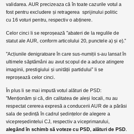
validarea. AUR precizeaza că în toate cazurile votul a
fost pentru excludere și retragerea sprijinului politic
cu 16 voturi pentru, respectiv o abținere.
Celor cinci li se reproșează ”abateri de la regulile de
statut ale AUR, conform articolului 20, punctele a) și e).”
”Acțiunile denigratoare în care sus-numiții s-au lansat în
ultimele săptămâni au avut scopul de a aduce atingere
imaginii, prestigiului și unității partidului” li se
reproșează celor cinci.
În plus li se mai impută votul alături de PSD:
”Menționăm și că, din calitatea de aleși locali, nu au
respectat cererea expresă a conducerii AUR de a părăsi
sala de ședință în cadrul ședințelor de alegere a
vicepreședintelui CJ, respectiv a viceprimarului,
alegând în schimb să voteze cu PSD, alături de PSD
.