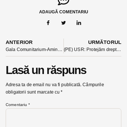
ADAUGĂ COMENTARIU
ANTERIOR
URMĂTORUL
Gala Comunitarium-Amintiri despre viitor va premia săptămâna viitoare cei mai merituoși elevi
(PE) USR: Protejăm drepturile și siguranța femeilor din România!
Lasă un răspuns
Adresa ta de email nu va fi publicată.
Câmpurile
obligatorii sunt marcate cu
*
Comentariu
*