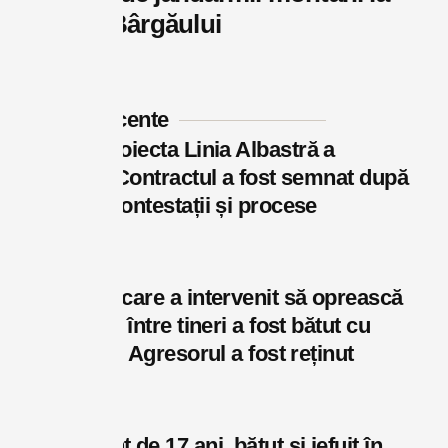
Bistrița Bârgăului
august 8, 2026
Postări recente
Cine va proiecta Linia Albastră a
Bistriței? Contractul a fost semnat după
un an de contestații și procese
august 7, 2026
Un bărbat care a intervenit să oprească
un conflict între tineri a fost bătut cu
brutalitate. Agresorul a fost reținut
august 7, 2026
Adolescent de 17 ani, bătut și jefuit în