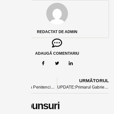
REDACTAT DE ADMIN
ADAUGĂ COMENTARIU
ANTERIOR
URMĂTORUL
Un agent de la Penitenciarul Bistrița reținut de poliția judiciară, după ce ar fi fost prins că ar fi luat o mită de 1500 de euro
UPDATE:Primarul Gabriel Lazany îl acuză pe fostul edil, Ioan Turc că nu plătește taxă specială de salubritate pentru locuința familiei. Turc a publicat dovada plății: ”Lazany minte”
2 răspunsuri