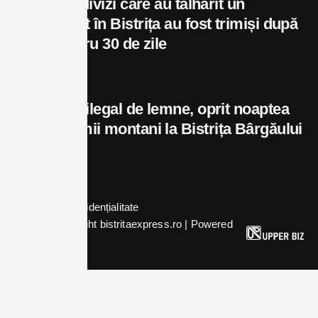
Cei trei indivizi care au tâlhărit un
adolescent în Bistrița au fost trimiși după
gratii pentru 30 de zile
august 8, 2026
Transport ilegal de lemne, oprit noaptea
de jandarmii montani la Bistrița Bârgăului
august 8, 2026
Politica de confidențialitate
© 2024 Copyright bistritaexpress.ro | Powered
by