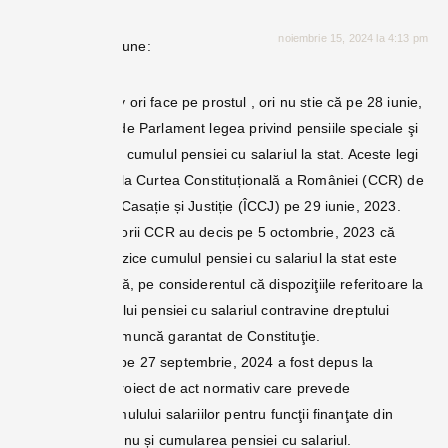
noiembrie 15, 2024 la 4:13 pm
Toni
spune:
Primarul Lazany ori face pe prostul , ori nu stie că pe 28 iunie,
2023 au trecut de Parlament legea privind pensiile speciale şi
cu legea privind cumulul pensiei cu salariul la stat. Aceste legi
au fost atacate la Curtea Constituțională a României (CCR) de
Înalta Curte de Casație și Justiție (ÎCCJ) pe 29 iunie, 2023.
Asadar, judecătorii CCR au decis pe 5 octombrie, 2023 că
legea care interzice cumulul pensiei cu salariul la stat este
neconstituțională, pe considerentul că dispoziţiile referitoare la
interdicţia cumului pensiei cu salariul contravine dreptului
fundamental la muncă garantat de Constituţie.
De asemenea, pe 27 septembrie, 2024 a fost depus la
Parlament un proiect de act normativ care prevede
interzicerea cumulului salariilor pentru funcţii finanţate din
bugetul se stat, nu și cumularea pensiei cu salariul.