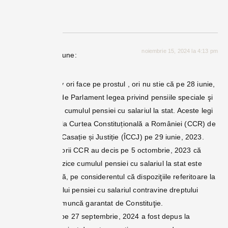
Răspunde
noiembrie 15, 2024 la 4:13 pm
Toni
spune:
Primarul Lazany ori face pe prostul , ori nu stie că pe 28 iunie,
2023 au trecut de Parlament legea privind pensiile speciale şi
cu legea privind cumulul pensiei cu salariul la stat. Aceste legi
au fost atacate la Curtea Constituțională a României (CCR) de
Înalta Curte de Casație și Justiție (ÎCCJ) pe 29 iunie, 2023.
Asadar, judecătorii CCR au decis pe 5 octombrie, 2023 că
legea care interzice cumulul pensiei cu salariul la stat este
neconstituțională, pe considerentul că dispoziţiile referitoare la
interdicţia cumului pensiei cu salariul contravine dreptului
fundamental la muncă garantat de Constituţie.
De asemenea, pe 27 septembrie, 2024 a fost depus la