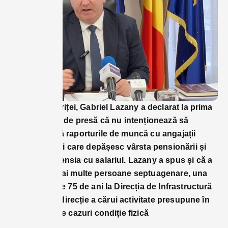
Primarul Bistriței, Gabriel Lazany a declarat la prima
sa conferință de presă că nu intenționează să
prelungească raporturile de muncă cu angajații
municipalității care depășesc vârsta pensionării și
cumulează pensia cu salariul. Lazany a spus și că a
descoperit mai multe persoane septuagenare, una
chiar de peste 75 de ani la Direcția de Infrastructură
și Servicii, o direcție a cărui activitate presupune în
cele mai multe cazuri condiție fizică