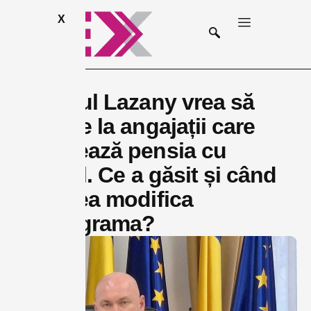
X
Primarul Lazany vrea să
renunțe la angajații care
cumulează pensia cu
salariul. Ce a găsit și când
va putea modifica
organigrama?