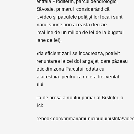
care vechea centrală Proditerm, parcul dendrologic,
Depozitul din Zăvoaie, primarul considerând că
supravegherea video şi patrulele poliţiştilor locali sunt
suficiente. Primarul spune prin aceasta decizie
economisește mai ine de un milion de lei de la bugetul
local (1,2 milioane de lei).
Si tot în categoria eficientizarii se încadreaza, potrivit
noului primar, renunțarea la cei doi angajați care păzeau
patinoarul sintetic din zona Parcului, odata cu
dezasamblarea acestuia, pentru ca nu era frecventat,
potrivit primarului.
Prima conferința de presă a noului primar al Bistriței, o
puteți urmări aici:
https://www.facebook.com/primariamunicipiuluibistrita/v