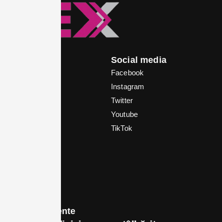
Meniu
Social media
Home
Facebook
Știrea zilei
Instagram
Politică
Twitter
Local
Youtube
In vizor
TikTok
Business
Bex TV
Opinii
Contact
Postări recente