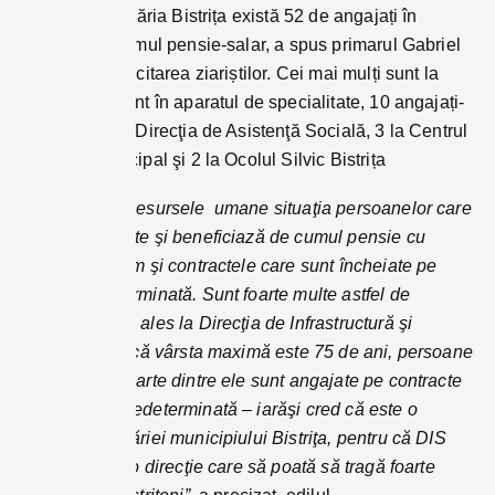
În total în Primăria Bistrița există 52 de angajați în
situație, de cumul pensie-salar, a spus primarul Gabriel
Lazany, la solicitarea ziariștilor. Cei mai mulți sunt la
DIS: 23, 14 sunt în aparatul de specialitate, 10 angajați-
pensionari la Direcţia de Asistenţă Socială, 3 la Centrul
Cultural Municipal şi 2 la Ocolul Silvic Bistrița
”
Am cerut la Resursele umane situaţia persoanelor care
sunt pensionate şi beneficiază de cumul pensie cu
salariu, precum şi contractele care sunt încheiate pe
perioadă determinată. Sunt foarte multe astfel de
persoane, mai ales la Direcţia de Infrastructură şi
Servicii, cred că vârsta maximă este 75 de ani, persoane
care în mare parte dintre ele sunt angajate pe contracte
pe perioadă nedeterminată – iarăşi cred că este o
eroare a Primăriei municipiului Bistriţa, pentru că DIS
trebuie să fie o direcţie care să poată să tragă foarte