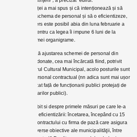
mult pentru bistriţeni”,
a precizat edilul.
Primarul Bistriței a mai spus și că intenționează și să
restructureze schema de personal și să o eficientizeze,
iar acest demers este posibil abia din luna februarie a
anului viitor, pentru ca legea îi impune 6 luni de la
adoptarea ultimei organigrame.
Lazany vizează ajustarea schemei de personal din
instituții subordonate, cea mai încărcată fiind, potrivit
acestuia Centrul Cultural Municipal, acolo posturile sunt
ocupate de personal contractual (nn adica sunt mai ușor
de disponibilizat față de funcționarii publici protejați de
legea funcționarilor publici).
Primarul a vorbit si despre primele măsuri pe care le-a
luat în direcția eficientizării: încetarea, începând cu 15
noiembrie, a contractului cu firma de pază care asigura
personal la diverse obiective ale municipalităţii, între