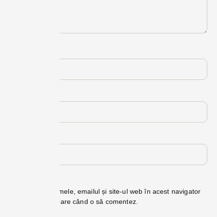
Nume
*
Email
*
Site web
Salvează-mi numele, emailul și site-ul web în acest navigator
pentru data viitoare când o să comentez.