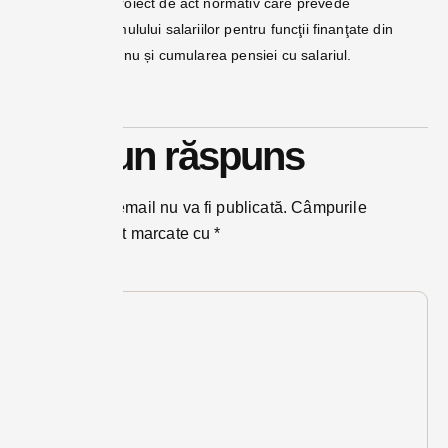
Parlament un proiect de act normativ care prevede
interzicerea cumulului salariilor pentru funcţii finanţate din
bugetul se stat, nu și cumularea pensiei cu salariul.
Răspunde
Lasă un răspuns
Adresa ta de email nu va fi publicată.
Câmpurile
obligatorii sunt marcate cu
*
Comentariu
*